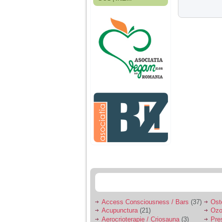
Fiica mea s-a nascut
cand eu aveam 17
ani, privind in urma
realizez cat de multe
greseli am facut in
educatia si cresterea
ei, am fost o mama
egoista, preocupata
de implinirea
profesionala, cand ea
era mica am neglijat-
o, ba chiar am fost si
agresiva, orice
greseala era taxata cu
o palma sau pedepse.
De 4 ani am o relatie
serioasa cu un barbat
in varsta de 32 de ani,
iar de aproximativ un
an jumate a inceput
sa se manifeste o
situatie care pe mine
ma deranjeaza.
Access Consciousness / Bars
(37)
Ost
Acupunctura
(21)
Ozo
Ma aflu aici pentru ca
Aerocrioterapie / Criosauna
(3)
Pre