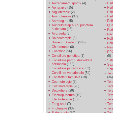
vreau sa stiu daca am
Antrenament sportiv
(4)
Psih
nevoie de un psiholog
Apiterapie
(15)
Psi
sau psihiatru.
Argiloterapie
(2)
Psi
Aromoterapie
(37)
Psi
Astrologie
(15)
Psi
Sunt casatorita, am
Auriculoterapie/Acupunctura
Qua
31 de ani si un copil in
auriculara
(13)
varsta de 2 ani care
Radi
mi-e lumina ochilor.
Ayurveda
(9)
Rec
De ceva timp simt ca
Balneoterapie
(5)
Ref
mi s-a adunat
Bowen / Bowtech
(146)
Rei
oboseala, o oboseala
Chiroterapie
(8)
Resp
cronica de care nu pot
Coaching
(96)
RPG
scapa si simt ca din
Consiliere genetica
(1)
(5)
cauza ei nu pot
controla nervii si
Consiliere pentru dezvoltare
Sal
cateodata are copilul
personala
(132)
Sex
de suferit.
Consiliere psihologica
(82)
Shi
Consiliere vocationala
(54)
Teh
Constelatii familiale
(18)
(36)
Am o bariera peste
Cosmetologie
(3)
Teh
care nu pot trece:
Cristaloterapie
(26)
Ter
prietena mea a ramas
Detoxifiere
(29)
Ter
insarcinata cu o fata.
Electropunctura
(10)
Ter
Am fost de comun
Electroterapie
(13)
Ter
acord sa facem un
copil, cu gandul ca e
Feng shui
(7)
Tera
baiat.
Fitoterapie
(38)
Ter
Fizioterapie
(39)
Ter