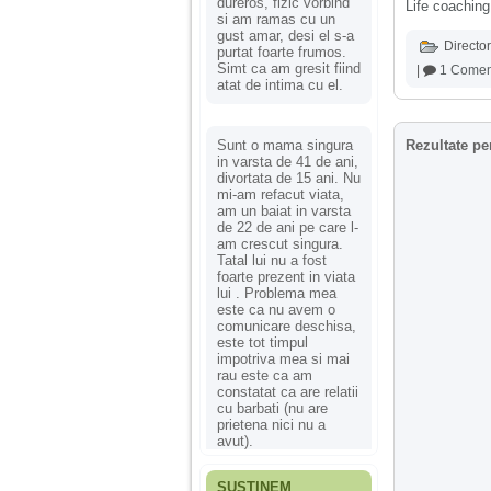
dureros, fizic vorbind
Life coaching 
si am ramas cu un
gust amar, desi el s-a
Director
purtat foarte frumos.
Simt ca am gresit fiind
|
1 Comen
atat de intima cu el.
Sunt o mama singura
Rezultate pe
in varsta de 41 de ani,
divortata de 15 ani. Nu
mi-am refacut viata,
am un baiat in varsta
de 22 de ani pe care l-
am crescut singura.
Tatal lui nu a fost
foarte prezent in viata
lui . Problema mea
este ca nu avem o
comunicare deschisa,
este tot timpul
impotriva mea si mai
rau este ca am
constatat ca are relatii
cu barbati (nu are
prietena nici nu a
avut).
SUSȚINEM