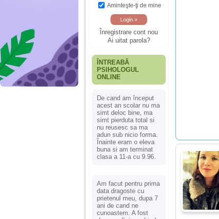
Aminteşte-ţi de mine
Înregistrare cont nou
Ai uitat parola?
ÎNTREABĂ
PSIHOLOGUL
ONLINE
De cand am început
acest an scolar nu ma
simt deloc bine, ma
simt pierduta total si
nu reusesc sa ma
adun sub nicio forma.
Înainte eram o eleva
buna si am terminat
clasa a 11-a cu 9.96.
Am facut pentru prima
data dragoste cu
prietenul meu, dupa 7
ani de cand ne
cunoastem. A fost