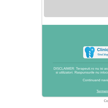
nimanui nu ii pasa de
mine. Din cauza asta
am inceput sa beau
alcool si am inceput
sa ma culc cu barbati
pentru bani.
DISCLAIMER: Terapeuti.ro nu isi asu
si utilizatori. Raspunsurile nu inlo
Continuand navig
Termeni
Cop