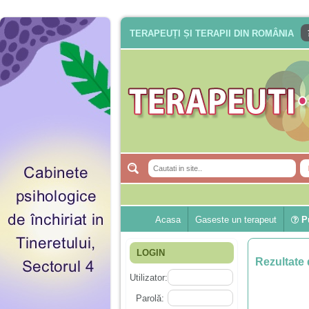
TERAPEUȚI ȘI TERAPII DIN ROMÂNIA
Acasa
Gaseste un terapeut
Pu
LOGIN
Rezultate 
Utilizator:
Parolă: