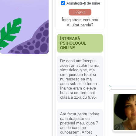
Aminteşte-ţi de mine
Înregistrare cont nou
Ai uitat parola?
ÎNTREABĂ
PSIHOLOGUL
ONLINE
De cand am început
acest an scolar nu ma
simt deloc bine, ma
simt pierduta total si
nu reusesc sa ma
adun sub nicio forma.
Înainte eram o eleva
buna si am terminat
clasa a 11-a cu 9.96.
Am facut pentru prima
data dragoste cu
prietenul meu, dupa 7
ani de cand ne
cunoastem. A fost