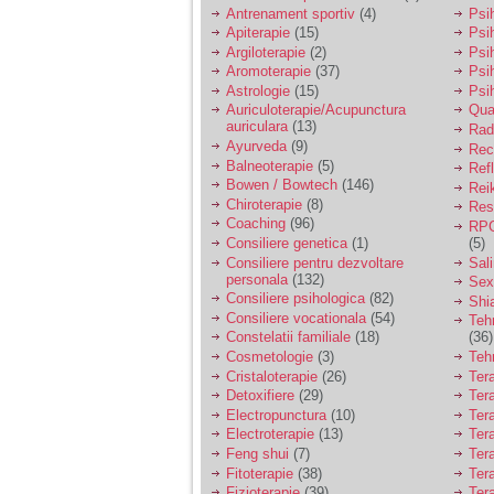
vreau sa stiu daca am
Antrenament sportiv
(4)
Psih
nevoie de un psiholog
Apiterapie
(15)
Psi
sau psihiatru.
Argiloterapie
(2)
Psi
Aromoterapie
(37)
Psi
Astrologie
(15)
Psi
Sunt casatorita, am
Auriculoterapie/Acupunctura
Qua
31 de ani si un copil in
auriculara
(13)
varsta de 2 ani care
Radi
mi-e lumina ochilor.
Ayurveda
(9)
Rec
De ceva timp simt ca
Balneoterapie
(5)
Ref
mi s-a adunat
Bowen / Bowtech
(146)
Rei
oboseala, o oboseala
Chiroterapie
(8)
Resp
cronica de care nu pot
Coaching
(96)
RPG
scapa si simt ca din
Consiliere genetica
(1)
(5)
cauza ei nu pot
controla nervii si
Consiliere pentru dezvoltare
Sal
cateodata are copilul
personala
(132)
Sex
de suferit.
Consiliere psihologica
(82)
Shi
Consiliere vocationala
(54)
Teh
Constelatii familiale
(18)
(36)
Am o bariera peste
Cosmetologie
(3)
Teh
care nu pot trece:
Cristaloterapie
(26)
Ter
prietena mea a ramas
Detoxifiere
(29)
Ter
insarcinata cu o fata.
Electropunctura
(10)
Ter
Am fost de comun
Electroterapie
(13)
Ter
acord sa facem un
copil, cu gandul ca e
Feng shui
(7)
Tera
baiat.
Fitoterapie
(38)
Ter
Fizioterapie
(39)
Ter