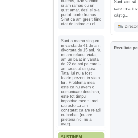
dureros, fizic vorbind
Sunt aici să 
si am ramas cu un
care m-a înv
gust amar, desi el s-a
purtat foarte frumos.
câștig...
Simt ca am gresit fiind
atat de intima cu el.
Director
Sunt o mama singura
in varsta de 41 de ani,
Rezultate pe
divortata de 15 ani. Nu
mi-am refacut viata,
am un baiat in varsta
de 22 de ani pe care l-
am crescut singura.
Tatal lui nu a fost
foarte prezent in viata
lui . Problema mea
este ca nu avem o
comunicare deschisa,
este tot timpul
impotriva mea si mai
rau este ca am
constatat ca are relatii
cu barbati (nu are
prietena nici nu a
avut).
SUSȚINEM