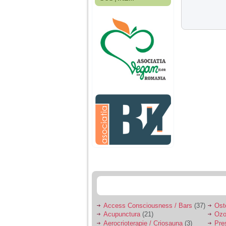
Fiica mea s-a nascut
cand eu aveam 17
ani, privind in urma
realizez cat de multe
greseli am facut in
educatia si cresterea
ei, am fost o mama
egoista, preocupata
de implinirea
profesionala, cand ea
era mica am neglijat-
o, ba chiar am fost si
agresiva, orice
greseala era taxata cu
o palma sau pedepse.
De 4 ani am o relatie
serioasa cu un barbat
in varsta de 32 de ani,
iar de aproximativ un
an jumate a inceput
sa se manifeste o
situatie care pe mine
ma deranjeaza.
Access Consciousness / Bars
(37)
Ost
Acupunctura
(21)
Ozo
Ma aflu aici pentru ca
Aerocrioterapie / Criosauna
(3)
Pre