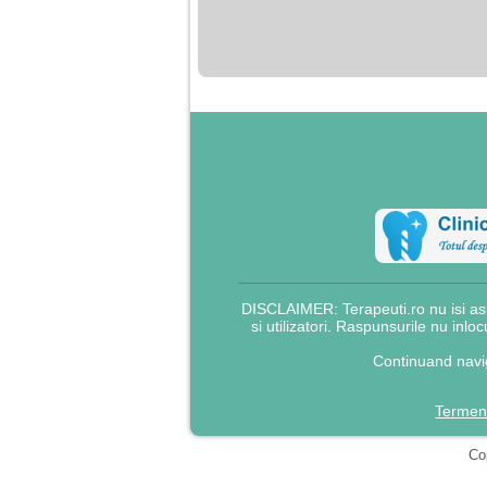
nimanui nu ii pasa de
mine. Din cauza asta
am inceput sa beau
alcool si am inceput
sa ma culc cu barbati
pentru bani.
DISCLAIMER: Terapeuti.ro nu isi asu
si utilizatori. Raspunsurile nu inlo
Continuand navig
Termeni
Cop