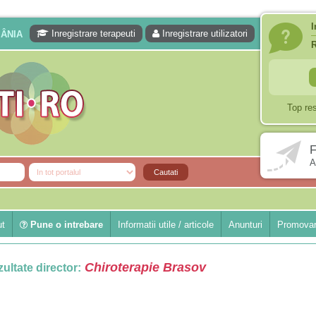
I
Inregistrare terapeuti
Inregistrare utilizatori
MÂNIA
Top re
F
A
ut
Pune o intrebare
Informatii utile / articole
Anunturi
Promovar
Chiroterapie Brasov
ultate director: