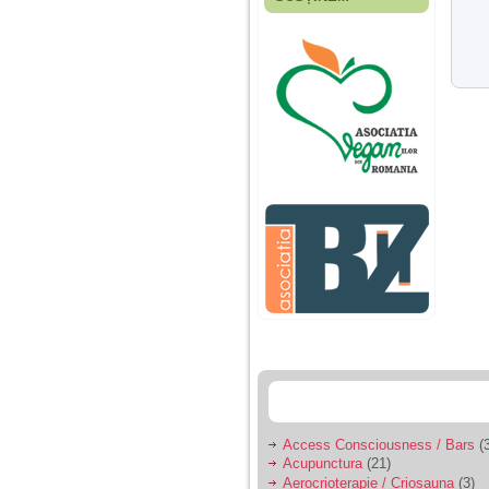
Fiica mea s-a nascut
cand eu aveam 17
ani, privind in urma
realizez cat de multe
greseli am facut in
educatia si cresterea
ei, am fost o mama
egoista, preocupata
de implinirea
profesionala, cand ea
era mica am neglijat-
o, ba chiar am fost si
agresiva, orice
greseala era taxata cu
o palma sau pedepse.
De 4 ani am o relatie
serioasa cu un barbat
in varsta de 32 de ani,
iar de aproximativ un
an jumate a inceput
sa se manifeste o
situatie care pe mine
ma deranjeaza.
Access Consciousness / Bars
(3
Acupunctura
(21)
Ma aflu aici pentru ca
Aerocrioterapie / Criosauna
(3)