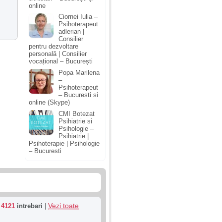
online
Ciornei Iulia –
Psihoterapeut
adlerian |
Consilier
pentru dezvoltare
personală | Consilier
vocațional – București
Popa Marilena
–
Psihoterapeut
– Bucuresti si
online (Skype)
CMI Botezat
Psihiatrie si
Psihologie –
Psihiatrie |
Psihoterapie | Psihologie
– Bucuresti
Vezi toate
u
4121
intrebari
|