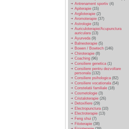
vreau sa stiu daca am
Antrenament sportiv
(4)
nevoie de un psiholog
Apiterapie
(15)
sau psihiatru.
Argiloterapie
(2)
Aromoterapie
(37)
Astrologie
(15)
Sunt casatorita, am
Auriculoterapie/Acupunctura
31 de ani si un copil in
auriculara
(13)
varsta de 2 ani care
mi-e lumina ochilor.
Ayurveda
(9)
De ceva timp simt ca
Balneoterapie
(5)
mi s-a adunat
Bowen / Bowtech
(146)
oboseala, o oboseala
Chiroterapie
(8)
cronica de care nu pot
Coaching
(96)
scapa si simt ca din
Consiliere genetica
(1)
cauza ei nu pot
controla nervii si
Consiliere pentru dezvoltare
cateodata are copilul
personala
(132)
de suferit.
Consiliere psihologica
(82)
Consiliere vocationala
(54)
Constelatii familiale
(18)
Am o bariera peste
Cosmetologie
(3)
care nu pot trece:
Cristaloterapie
(26)
prietena mea a ramas
Detoxifiere
(29)
insarcinata cu o fata.
Electropunctura
(10)
Am fost de comun
Electroterapie
(13)
acord sa facem un
copil, cu gandul ca e
Feng shui
(7)
baiat.
Fitoterapie
(38)
Fizioterapie
(39)