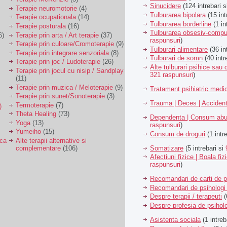
Sinucidere
(124 intrebari 
Terapie neuromotorie
(4)
Tulburarea bipolara
(15 int
Terapie ocupationala
(14)
Tulburarea borderline
(1 in
Terapie posturala
(16)
Tulburarea obsesiv-compu
6)
Terapie prin arta / Art terapie
(37)
raspunsuri
)
Terapie prin culoare/Cromoterapie
(9)
Tulburari alimentare
(36 in
Terapie prin integrare senzoriala
(8)
Tulburari de somn
(40 intr
Terapie prin joc / Ludoterapie
(26)
Alte tulburari psihice sa
Terapie prin jocul cu nisip / Sandplay
321 raspunsuri
)
(11)
Terapie prin muzica / Meloterapie
(9)
Tratament psihiatric med
Terapie prin sunet/Sonoterapie
(3)
Trauma | Deces | Acciden
Termoterapie
(7)
)
Theta Healing
(73)
Dependenta | Consum abu
Yoga
(13)
raspunsuri
)
Yumeiho
(15)
Consum de droguri
(1 intr
ica
Alte terapii alternative si
Somatizare
(5 intrebari si
complementare
(106)
Afectiuni fizice | Boala fiz
raspunsuri
)
Recomandari de carti de p
Recomandari de psihologi 
Despre terapii / terapeuti
(
Despre profesia de psiholo
Asistenta sociala
(1 intreb