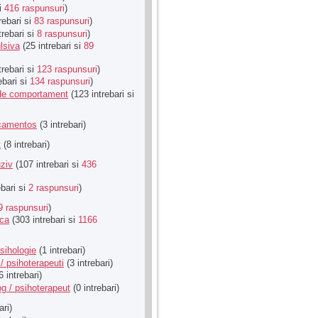
si
416 raspunsuri
)
rebari si
83 raspunsuri
)
trebari si
8 raspunsuri
)
lsiva
(25 intrebari si
89
trebari si
123 raspunsuri
)
ebari si
134 raspunsuri
)
u de comportament
(123 intrebari si
icamentos
(3 intrebari)
t
(8 intrebari)
ziv
(107 intrebari si
436
ebari si
2 raspunsuri
)
9 raspunsuri
)
ica
(303 intrebari si
1166
sihologie
(1 intrebari)
/ psihoterapeuti
(3 intrebari)
6 intrebari)
g / psihoterapeut
(0 intrebari)
ari)