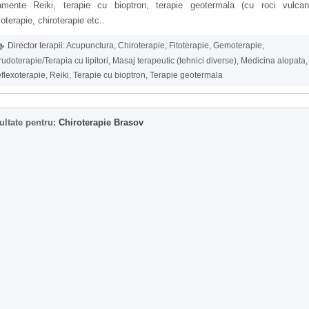
tamente Reiki, terapie cu bioptron, terapie geotermala (cu roci vulcani
terapie, chiroterapie etc..
Director terapii:
Acupunctura
,
Chiroterapie
,
Fitoterapie
,
Gemoterapie
,
rudoterapie/Terapia cu lipitori
,
Masaj terapeutic (tehnici diverse)
,
Medicina alopata
,
flexoterapie
,
Reiki
,
Terapie cu bioptron
,
Terapie geotermala
ultate pentru:
Chiroterapie Brasov