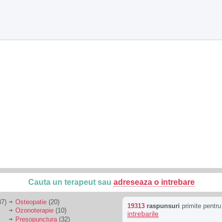
Cauta un terapeut sau
adreseaza o intrebare
7)
Osteopatie
(20)
19313
raspunsuri
primite pentr
Ozonoterapie
(10)
intrebarile
Presopunctura
(32)