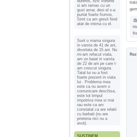
dureros, fizic vorbind
tra
si am ramas cu un
gemo
gust amar, desi el s-a
purtat foarte frumos.
Simt ca am gresit fiind
atat de intima cu el.
Hi
Re
Sunt o mama singura
in varsta de 41 de ani,
divortata de 15 ani. Nu
mi-am refacut viata,
Rez
am un baiat in varsta
de 22 de ani pe care l-
am crescut singura.
Tatal lui nu a fost
foarte prezent in viata
lui . Problema mea
este ca nu avem o
comunicare deschisa,
este tot timpul
impotriva mea si mai
rau este ca am
constatat ca are relatii
cu barbati (nu are
prietena nici nu a
avut).
SUSȚINEM