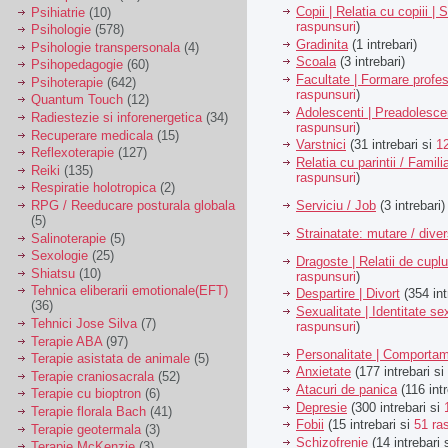
Copii | Relatia cu copiii | 
Psihiatrie
(10)
raspunsuri
)
Psihologie
(578)
Gradinita
(1 intrebari)
Psihologie transpersonala
(4)
Scoala
(3 intrebari)
Psihopedagogie
(60)
Facultate | Formare profes
Psihoterapie
(642)
raspunsuri
)
Quantum Touch
(12)
Adolescenti | Preadolesce
Radiestezie si inforenergetica
(34)
raspunsuri
)
Recuperare medicala
(15)
Varstnici
(31 intrebari si
1
Reflexoterapie
(127)
Relatia cu parintii / Famili
Reiki
(135)
raspunsuri
)
Respiratie holotropica
(2)
Serviciu / Job
(3 intrebari)
RPG / Reeducare posturala globala
(5)
Strainatate: mutare / dive
Salinoterapie
(5)
Sexologie
(25)
Dragoste | Relatii de cuplu
Shiatsu
(10)
raspunsuri
)
Tehnica eliberarii emotionale(EFT)
Despartire | Divort
(354 int
(36)
Sexualitate | Identitate se
Tehnici Jose Silva
(7)
raspunsuri
)
Terapie ABA
(97)
Personalitate | Comporta
Terapie asistata de animale
(5)
Anxietate
(177 intrebari si
Terapie craniosacrala
(52)
Atacuri de panica
(116 intr
Terapie cu bioptron
(6)
Depresie
(300 intrebari si
Terapie florala Bach
(41)
Fobii
(15 intrebari si
51 ra
Terapie geotermala
(3)
Schizofrenie
(14 intrebari 
Terapie McKenzie
(3)