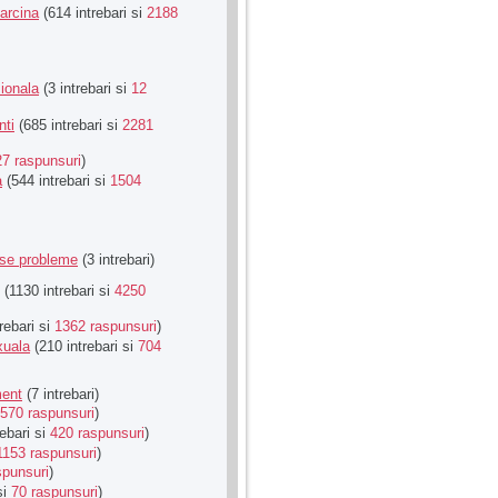
Sarcina
(614 intrebari si
2188
ionala
(3 intrebari si
12
nti
(685 intrebari si
2281
27 raspunsuri
)
a
(544 intrebari si
1504
rse probleme
(3 intrebari)
(1130 intrebari si
4250
rebari si
1362 raspunsuri
)
xuala
(210 intrebari si
704
ment
(7 intrebari)
570 raspunsuri
)
ebari si
420 raspunsuri
)
1153 raspunsuri
)
spunsuri
)
si
70 raspunsuri
)