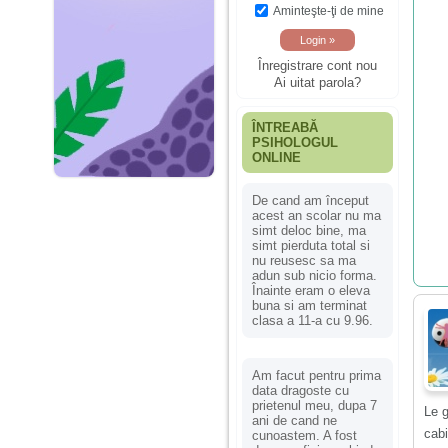
Aminteşte-ţi de mine
Înregistrare cont nou
Ai uitat parola?
ÎNTREABĂ
PSIHOLOGUL
ONLINE
De cand am început
acest an scolar nu ma
simt deloc bine, ma
simt pierduta total si
nu reusesc sa ma
adun sub nicio forma.
Înainte eram o eleva
buna si am terminat
clasa a 11-a cu 9.96.
Am facut pentru prima
data dragoste cu
prietenul meu, dupa 7
Le g
ani de cand ne
cab
cunoastem. A fost