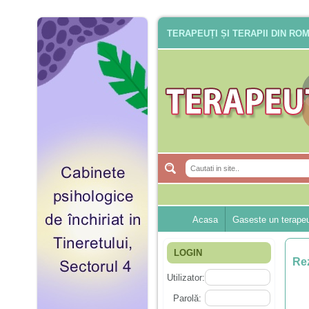
TERAPEUȚI ȘI TERAPII DIN RO
Acasa
Gaseste un terape
LOGIN
Rez
Utilizator:
Parolă: