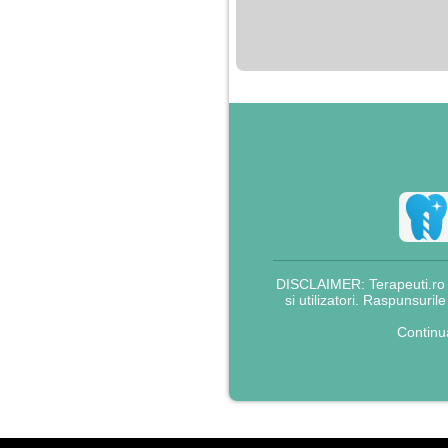
nimanui nu ii pasa de
mine. Din cauza asta
am inceput sa beau
alcool si am inceput
sa ma culc cu barbati
pentru bani.
DISCLAIMER: Terapeuti.ro nu
si utilizatori. Raspunsuril
Continu