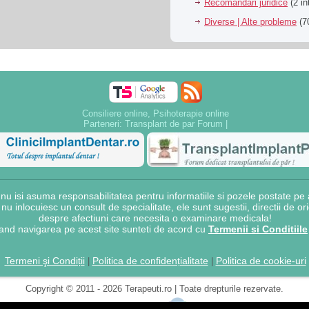
Recomandari juridice
(2 in
Diverse | Alte probleme
(70
Consiliere online, Psihoterapie online
Parteneri:
Transplant de par Forum
|
 isi asuma responsabilitatea pentru informatiile si pozele postate pe a
e nu inlocuiesc un consult de specialitate, ele sunt sugestii, directii de o
despre afectiuni care necesita o examinare medicala!
and navigarea pe acest site sunteti de acord cu
Termenii si Conditiile
Termeni şi Condiții
Politica de confidențialitate
Politica de cookie-uri
|
|
Copyright © 2011 - 2026 Terapeuti.ro | Toate drepturile rezervate.