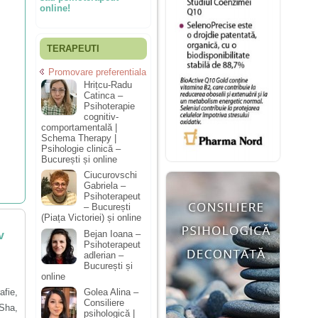
online!
TERAPEUTI
Promovare preferentiala
Hrițcu-Radu
Catinca –
Psihoterapie
cognitiv-
comportamentală |
Schema Therapy |
Psihologie clinică –
București și online
Ciucurovschi
Gabriela –
Psihoterapeut
– București
(Piața Victoriei) și online
Bejan Ioana –
v
Psihoterapeut
adlerian –
București și
online
afie,
Golea Alina –
Consiliere
Sha,
psihologică |