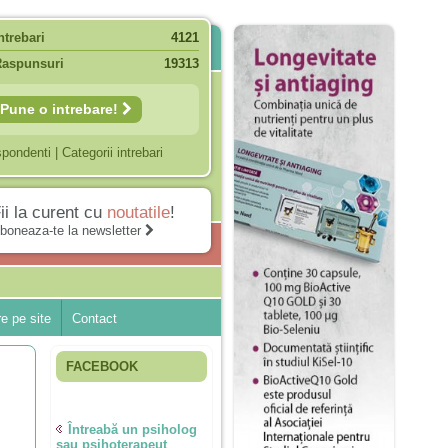
ntrebari
4121
Raspunsuri
19313
Pune o intrebare!
spondenti
|
Categorii intrebari
ii la curent cu
noutatile
!
boneaza-te la newsletter
e pe site
Contact
FACEBOOK
Întreabă un psiholog
sau psihoterapeut