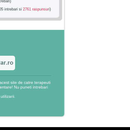
trebari)
5 intrebari si
2761 raspunsuri
)
cest site de catre terapeuti
rientare! Nu puneti intrebari
utilizarii.