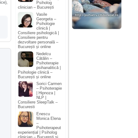
ce),
Psiholog
clinician – București
Vasile
Georgeta –
Psihologie
clinică |
Consiliere psihologică |
Consiliere pentru
dezvoltare personală –
București și online
Nedelcu
Cătălin –
Psihoterapie
psihanalitică |
Psihologie clinică –
București și online
Sorici Carmen
– Psihoterapie
| Hipnoza |
NLP |
Consiliere SleepTalk –
Bucuresti
Enescu
Monica Elena
–
Psihoterapeut
experiențial | Psiholog
clinician – București și