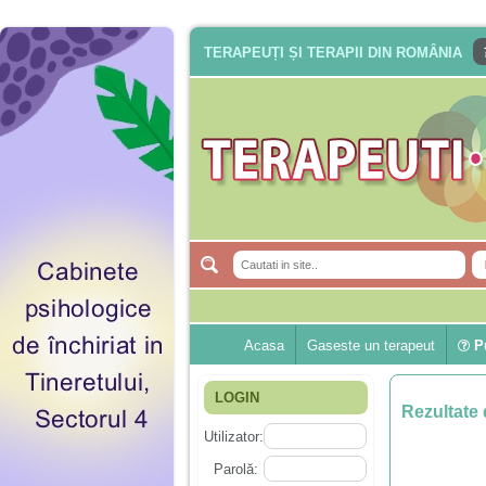
TERAPEUȚI ȘI TERAPII DIN ROMÂNIA
Acasa
Gaseste un terapeut
Pu
LOGIN
Rezultate 
Utilizator:
Parolă: