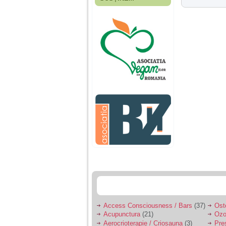
Fiica mea s-a nascut
cand eu aveam 17
ani, privind in urma
realizez cat de multe
greseli am facut in
educatia si cresterea
ei, am fost o mama
egoista, preocupata
de implinirea
profesionala, cand ea
era mica am neglijat-
o, ba chiar am fost si
agresiva, orice
greseala era taxata cu
o palma sau pedepse.
De 4 ani am o relatie
serioasa cu un barbat
in varsta de 32 de ani,
iar de aproximativ un
an jumate a inceput
sa se manifeste o
situatie care pe mine
ma deranjeaza.
Access Consciousness / Bars
(37)
Ost
Acupunctura
(21)
Ozo
Ma aflu aici pentru ca
Aerocrioterapie / Criosauna
(3)
Pre