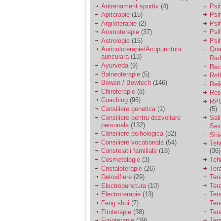
vreau sa stiu daca am
Antrenament sportiv
(4)
Psih
nevoie de un psiholog
Apiterapie
(15)
Psi
sau psihiatru.
Argiloterapie
(2)
Psi
Aromoterapie
(37)
Psi
Astrologie
(15)
Psi
Sunt casatorita, am
Auriculoterapie/Acupunctura
Qua
31 de ani si un copil in
auriculara
(13)
varsta de 2 ani care
Radi
mi-e lumina ochilor.
Ayurveda
(9)
Rec
De ceva timp simt ca
Balneoterapie
(5)
Ref
mi s-a adunat
Bowen / Bowtech
(146)
Rei
oboseala, o oboseala
Chiroterapie
(8)
Resp
cronica de care nu pot
Coaching
(96)
RPG
scapa si simt ca din
Consiliere genetica
(1)
(5)
cauza ei nu pot
controla nervii si
Consiliere pentru dezvoltare
Sal
cateodata are copilul
personala
(132)
Sex
de suferit.
Consiliere psihologica
(82)
Shi
Consiliere vocationala
(54)
Teh
Constelatii familiale
(18)
(36)
Am o bariera peste
Cosmetologie
(3)
Teh
care nu pot trece:
Cristaloterapie
(26)
Ter
prietena mea a ramas
Detoxifiere
(29)
Ter
insarcinata cu o fata.
Electropunctura
(10)
Ter
Am fost de comun
Electroterapie
(13)
Ter
acord sa facem un
copil, cu gandul ca e
Feng shui
(7)
Tera
baiat.
Fitoterapie
(38)
Ter
Fizioterapie
(39)
Ter