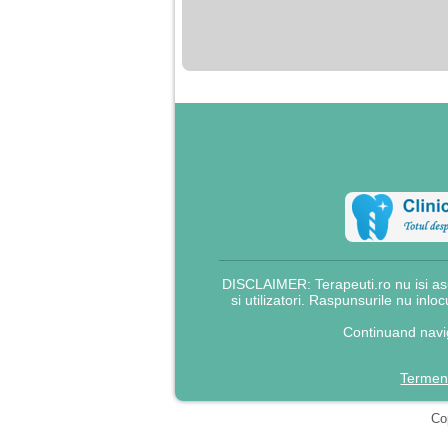
nimanui nu ii pasa de
mine. Din cauza asta
am inceput sa beau
alcool si am inceput
sa ma culc cu barbati
pentru bani.
DISCLAIMER: Terapeuti.ro nu isi asu
si utilizatori. Raspunsurile nu inlo
Continuand navig
Termeni
Cop