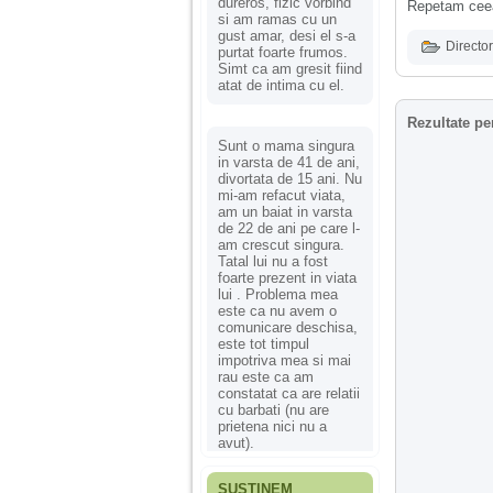
dureros, fizic vorbind
Repetam cee
si am ramas cu un
gust amar, desi el s-a
Director
purtat foarte frumos.
Simt ca am gresit fiind
atat de intima cu el.
Rezultate pe
Sunt o mama singura
in varsta de 41 de ani,
divortata de 15 ani. Nu
mi-am refacut viata,
am un baiat in varsta
de 22 de ani pe care l-
am crescut singura.
Tatal lui nu a fost
foarte prezent in viata
lui . Problema mea
este ca nu avem o
comunicare deschisa,
este tot timpul
impotriva mea si mai
rau este ca am
constatat ca are relatii
cu barbati (nu are
prietena nici nu a
avut).
SUSȚINEM