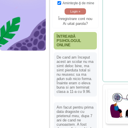
Aminteşte-ţi de mine
Înregistrare cont nou
Ai uitat parola?
ÎNTREABĂ
PSIHOLOGUL
ONLINE
De cand am început
acest an scolar nu ma
simt deloc bine, ma
simt pierduta total si
nu reusesc sa ma
adun sub nicio forma.
Înainte eram o eleva
buna si am terminat
clasa a 11-a cu 9.96.
Am facut pentru prima
data dragoste cu
prietenul meu, dupa 7
ani de cand ne
cunoastem. A fost