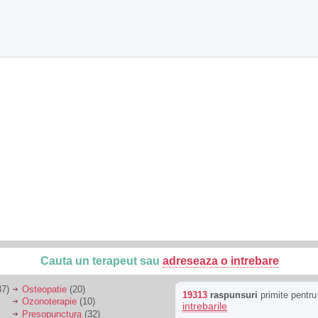
Cauta un terapeut sau
adreseaza o intrebare
7)
Osteopatie
(20)
19313
raspunsuri
primite pentr
Ozonoterapie
(10)
intrebarile
Presopunctura
(32)