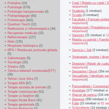
Copii | Relatia cu copiii | 
Psihiatrie
(10)
raspunsuri
)
Psihologie
(578)
Gradinita
(1 intrebari)
Psihologie transpersonala
(4)
Scoala
(3 intrebari)
Psihopedagogie
(60)
Facultate | Formare profes
Psihoterapie
(642)
raspunsuri
)
Quantum Touch
(12)
Adolescenti | Preadolesce
Radiestezie si inforenergetica
(34)
raspunsuri
)
Recuperare medicala
(15)
Varstnici
(31 intrebari si
1
Reflexoterapie
(127)
Relatia cu parintii / Famili
Reiki
(135)
raspunsuri
)
Respiratie holotropica
(2)
Serviciu / Job
(3 intrebari)
RPG / Reeducare posturala globala
(5)
Strainatate: mutare / dive
Salinoterapie
(5)
Sexologie
(25)
Dragoste | Relatii de cuplu
Shiatsu
(10)
raspunsuri
)
Tehnica eliberarii emotionale(EFT)
Despartire | Divort
(354 int
(36)
Sexualitate | Identitate se
Tehnici Jose Silva
(7)
raspunsuri
)
Terapie ABA
(97)
Personalitate | Comporta
Terapie asistata de animale
(5)
Anxietate
(177 intrebari si
Terapie craniosacrala
(52)
Atacuri de panica
(116 intr
Terapie cu bioptron
(6)
Depresie
(300 intrebari si
Terapie florala Bach
(41)
Fobii
(15 intrebari si
51 ra
Terapie geotermala
(3)
Schizofrenie
(14 intrebari 
Terapie McKenzie
(3)