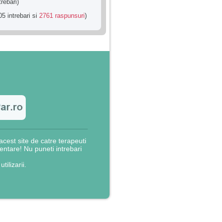
trebari)
5 intrebari si
2761 raspunsuri
)
cest site de catre terapeuti
rientare! Nu puneti intrebari
utilizarii.