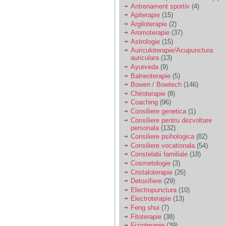
vreau sa stiu daca am
Antrenament sportiv
(4)
nevoie de un psiholog
Apiterapie
(15)
sau psihiatru.
Argiloterapie
(2)
Aromoterapie
(37)
Astrologie
(15)
Sunt casatorita, am
Auriculoterapie/Acupunctura
31 de ani si un copil in
auriculara
(13)
varsta de 2 ani care
mi-e lumina ochilor.
Ayurveda
(9)
De ceva timp simt ca
Balneoterapie
(5)
mi s-a adunat
Bowen / Bowtech
(146)
oboseala, o oboseala
Chiroterapie
(8)
cronica de care nu pot
Coaching
(96)
scapa si simt ca din
Consiliere genetica
(1)
cauza ei nu pot
controla nervii si
Consiliere pentru dezvoltare
cateodata are copilul
personala
(132)
de suferit.
Consiliere psihologica
(82)
Consiliere vocationala
(54)
Constelatii familiale
(18)
Am o bariera peste
Cosmetologie
(3)
care nu pot trece:
Cristaloterapie
(26)
prietena mea a ramas
Detoxifiere
(29)
insarcinata cu o fata.
Electropunctura
(10)
Am fost de comun
Electroterapie
(13)
acord sa facem un
copil, cu gandul ca e
Feng shui
(7)
baiat.
Fitoterapie
(38)
Fizioterapie
(39)