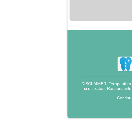
nimanui nu ii pasa de
mine. Din cauza asta
am inceput sa beau
alcool si am inceput
sa ma culc cu barbati
pentru bani.
DISCLAIMER: Terapeuti.ro nu
si utilizatori. Raspunsuril
Continu