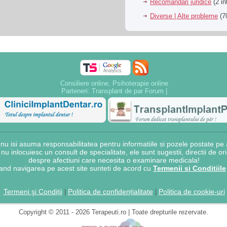
Recomandari juridice
(2 in
Diverse | Alte probleme
(70
Consiliere online, Psihoterapie online
Parteneri:
Transplant de par Forum
|
 isi asuma responsabilitatea pentru informatiile si pozele postate pe a
e nu inlocuiesc un consult de specialitate, ele sunt sugestii, directii de o
despre afectiuni care necesita o examinare medicala!
and navigarea pe acest site sunteti de acord cu
Termenii si Conditiile
Termeni şi Condiții
Politica de confidențialitate
Politica de cookie-uri
|
|
Copyright © 2011 - 2026 Terapeuti.ro | Toate drepturile rezervate.