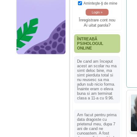
Aminteşte-ţi de mine
Înregistrare cont nou
Ai uitat parola?
ÎNTREABĂ
PSIHOLOGUL
ONLINE
De cand am început
acest an scolar nu ma
simt deloc bine, ma
simt pierduta total si
nu reusesc sa ma
adun sub nicio forma.
Înainte eram o eleva
buna si am terminat
clasa a 11-a cu 9.96.
Am facut pentru prima
data dragoste cu
prietenul meu, dupa 7
ani de cand ne
cunoastem. A fost