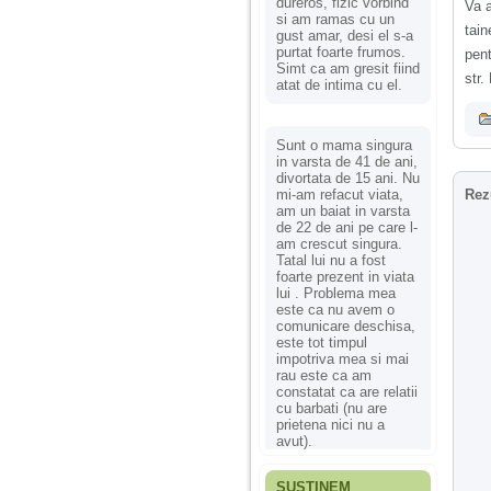
dureros, fizic vorbind
Va a
si am ramas cu un
tain
gust amar, desi el s-a
purtat foarte frumos.
pent
Simt ca am gresit fiind
str.
atat de intima cu el.
Sunt o mama singura
in varsta de 41 de ani,
divortata de 15 ani. Nu
mi-am refacut viata,
Rez
am un baiat in varsta
de 22 de ani pe care l-
am crescut singura.
Tatal lui nu a fost
foarte prezent in viata
lui . Problema mea
este ca nu avem o
comunicare deschisa,
este tot timpul
impotriva mea si mai
rau este ca am
constatat ca are relatii
cu barbati (nu are
prietena nici nu a
avut).
SUSȚINEM