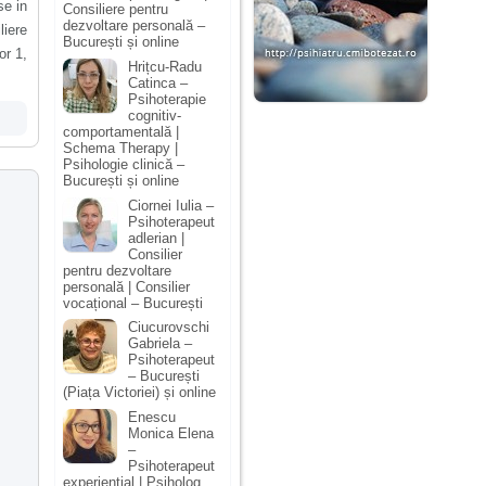
se in
Consiliere pentru
dezvoltare personală –
liere
București și online
or 1,
Hrițcu-Radu
Catinca –
Psihoterapie
cognitiv-
comportamentală |
Schema Therapy |
Psihologie clinică –
București și online
Ciornei Iulia –
Psihoterapeut
adlerian |
Consilier
pentru dezvoltare
personală | Consilier
vocațional – București
Ciucurovschi
Gabriela –
Psihoterapeut
– București
(Piața Victoriei) și online
Enescu
Monica Elena
–
Psihoterapeut
experiențial | Psiholog