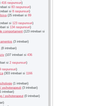
si
416 raspunsuri
)
rebari si
83 raspunsuri
)
trebari si
8 raspunsuri
)
lsiva
(25 intrebari si
89
trebari si
123 raspunsuri
)
ebari si
134 raspunsuri
)
u de comportament
(123 intrebari si
icamentos
(3 intrebari)
t
(8 intrebari)
ziv
(107 intrebari si
436
ebari si
2 raspunsuri
)
9 raspunsuri
)
ica
(303 intrebari si
1166
sihologie
(1 intrebari)
/ psihoterapeuti
(3 intrebari)
6 intrebari)
g / psihoterapeut
(0 intrebari)
ari)