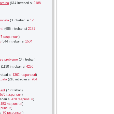
Sarcina
(614 intrebari si
2188
ionala
(3 intrebari si
12
nti
(685 intrebari si
2281
27 raspunsuri
)
a
(544 intrebari si
1504
rse probleme
(3 intrebari)
(1130 intrebari si
4250
rebari si
1362 raspunsuri
)
xuala
(210 intrebari si
704
ment
(7 intrebari)
570 raspunsuri
)
ebari si
420 raspunsuri
)
1153 raspunsuri
)
spunsuri
)
si
70 raspunsuri
)