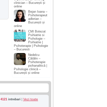
clinician – București și
online
Bejan Ioana –
Psihoterapeut
adlerian –
București și
online
CMI Botezat
Psihiatrie si
Psihologie –
Psihiatrie |
Psihoterapie | Psihologie
– Bucuresti
Nedelcu
Cătălin –
Psihoterapie
psihanalitică |
Psihologie clinică –
București și online
Vezi toate
u
4121
intrebari
|