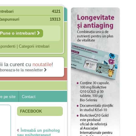
ntrebari
4121
Raspunsuri
19313
Pune o intrebare!
spondenti
|
Categorii intrebari
ii la curent cu
noutatile
!
boneaza-te la newsletter
e pe site
Contact
FACEBOOK
Întreabă un psiholog
sau psihoterapeut