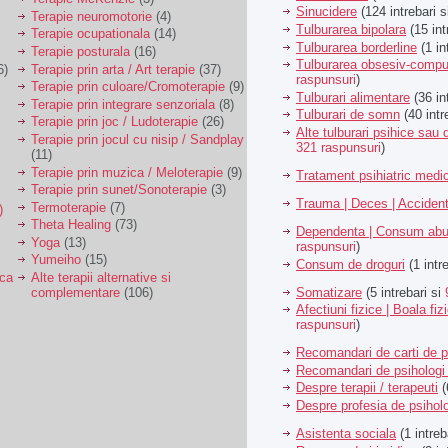
Sinucidere
(124 intrebari 
Terapie neuromotorie
(4)
Tulburarea bipolara
(15 int
Terapie ocupationala
(14)
Tulburarea borderline
(1 in
Terapie posturala
(16)
Tulburarea obsesiv-compu
6)
Terapie prin arta / Art terapie
(37)
raspunsuri
)
Terapie prin culoare/Cromoterapie
(9)
Tulburari alimentare
(36 in
Terapie prin integrare senzoriala
(8)
Tulburari de somn
(40 intr
Terapie prin joc / Ludoterapie
(26)
Alte tulburari psihice sa
Terapie prin jocul cu nisip / Sandplay
321 raspunsuri
)
(11)
Terapie prin muzica / Meloterapie
(9)
Tratament psihiatric med
Terapie prin sunet/Sonoterapie
(3)
Trauma | Deces | Acciden
Termoterapie
(7)
)
Theta Healing
(73)
Dependenta | Consum abu
Yoga
(13)
raspunsuri
)
Yumeiho
(15)
Consum de droguri
(1 intr
ica
Alte terapii alternative si
Somatizare
(5 intrebari si
complementare
(106)
Afectiuni fizice | Boala fiz
raspunsuri
)
Recomandari de carti de p
Recomandari de psihologi 
Despre terapii / terapeuti
(
Despre profesia de psiholo
Asistenta sociala
(1 intreb