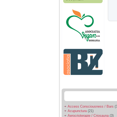
Fiica mea s-a nascut
cand eu aveam 17
ani, privind in urma
realizez cat de multe
greseli am facut in
educatia si cresterea
ei, am fost o mama
egoista, preocupata
de implinirea
profesionala, cand ea
era mica am neglijat-
o, ba chiar am fost si
agresiva, orice
greseala era taxata cu
o palma sau pedepse.
De 4 ani am o relatie
serioasa cu un barbat
in varsta de 32 de ani,
iar de aproximativ un
an jumate a inceput
sa se manifeste o
situatie care pe mine
ma deranjeaza.
Access Consciousness / Bars
(3
Acupunctura
(21)
Ma aflu aici pentru ca
Aerocrioterapie / Criosauna
(3)