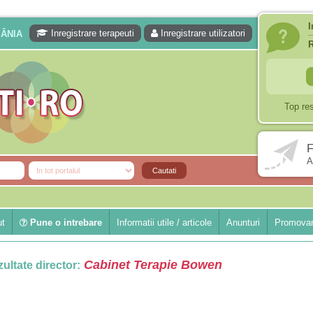
I
Inregistrare terapeuti
Inregistrare utilizatori
MÂNIA
Top re
F
A
ut
Pune o intrebare
Informatii utile / articole
Anunturi
Promovar
Cabinet Terapie Bowen
ultate director: