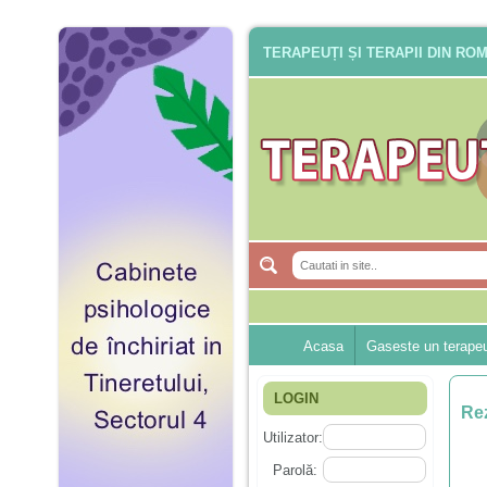
TERAPEUȚI ȘI TERAPII DIN RO
Acasa
Gaseste un terape
LOGIN
Rez
Utilizator:
Parolă: