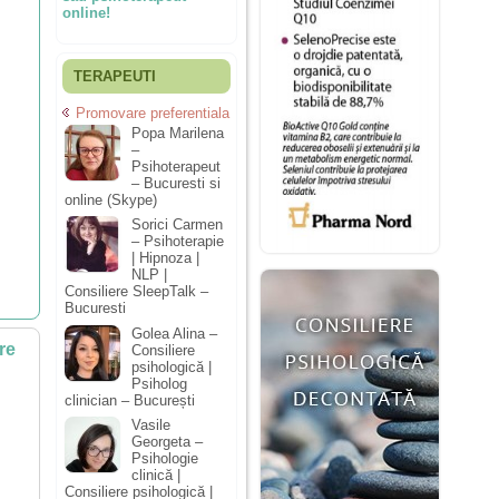
online!
TERAPEUTI
Promovare preferentiala
Popa Marilena
–
Psihoterapeut
– Bucuresti si
online (Skype)
Sorici Carmen
– Psihoterapie
| Hipnoza |
NLP |
Consiliere SleepTalk –
Bucuresti
Golea Alina –
re
Consiliere
psihologică |
Psiholog
clinician – București
Vasile
Georgeta –
Psihologie
clinică |
Consiliere psihologică |