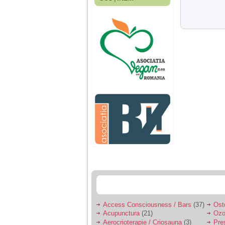
Fiica mea s-a nascut
cand eu aveam 17
ani, privind in urma
realizez cat de multe
greseli am facut in
educatia si cresterea
ei, am fost o mama
egoista, preocupata
de implinirea
profesionala, cand ea
era mica am neglijat-
o, ba chiar am fost si
agresiva, orice
greseala era taxata cu
o palma sau pedepse.
De 4 ani am o relatie
serioasa cu un barbat
in varsta de 32 de ani,
iar de aproximativ un
an jumate a inceput
sa se manifeste o
situatie care pe mine
ma deranjeaza.
Access Consciousness / Bars
(37)
Ost
Acupunctura
(21)
Ozo
Ma aflu aici pentru ca
Aerocrioterapie / Criosauna
(3)
Pre