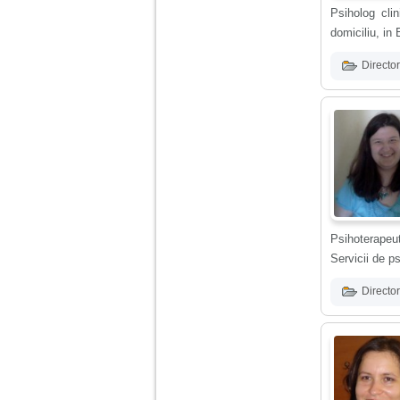
vreau sa stiu daca am
Psiholog clin
nevoie de un psiholog
sau psihiatru.
domiciliu, in 
Director
Sunt casatorita, am
31 de ani si un copil in
varsta de 2 ani care
mi-e lumina ochilor.
De ceva timp simt ca
mi s-a adunat
oboseala, o oboseala
cronica de care nu pot
scapa si simt ca din
cauza ei nu pot
controla nervii si
cateodata are copilul
de suferit.
Psihoterapeu
Servicii de p
Am o bariera peste
Director
care nu pot trece:
prietena mea a ramas
insarcinata cu o fata.
Am fost de comun
acord sa facem un
copil, cu gandul ca e
baiat.