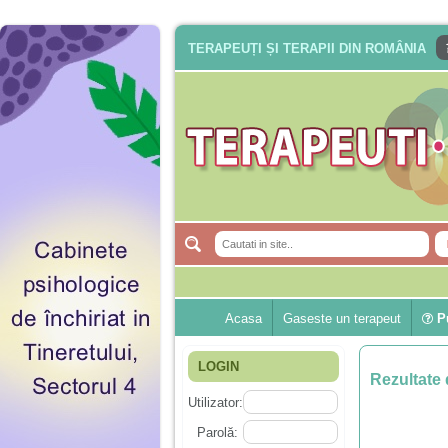
TERAPEUȚI ȘI TERAPII DIN ROMÂNIA
Acasa
Gaseste un terapeut
Pu
LOGIN
Rezultate 
Utilizator:
Parolă: