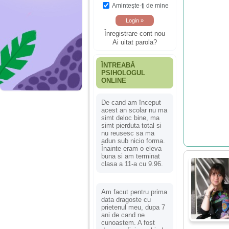
Aminteşte-ţi de mine
Înregistrare cont nou
Ai uitat parola?
ÎNTREABĂ
PSIHOLOGUL
ONLINE
De cand am început
acest an scolar nu ma
simt deloc bine, ma
simt pierduta total si
nu reusesc sa ma
adun sub nicio forma.
Înainte eram o eleva
buna si am terminat
clasa a 11-a cu 9.96.
Am facut pentru prima
data dragoste cu
prietenul meu, dupa 7
ani de cand ne
cunoastem. A fost