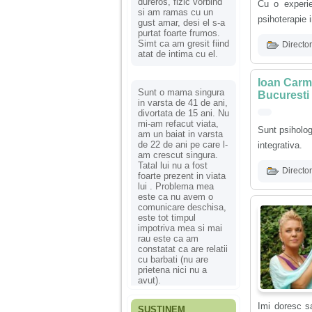
dureros, fizic vorbind
Cu o experie
si am ramas cu un
psihoterapie 
gust amar, desi el s-a
purtat foarte frumos.
Simt ca am gresit fiind
Director
atat de intima cu el.
Ioan Carme
Sunt o mama singura
Bucuresti
in varsta de 41 de ani,
divortata de 15 ani. Nu
mi-am refacut viata,
Sunt psiholog
am un baiat in varsta
de 22 de ani pe care l-
integrativa.
am crescut singura.
Tatal lui nu a fost
Director
foarte prezent in viata
lui . Problema mea
este ca nu avem o
comunicare deschisa,
este tot timpul
impotriva mea si mai
rau este ca am
constatat ca are relatii
cu barbati (nu are
prietena nici nu a
avut).
Imi doresc sa
SUSȚINEM