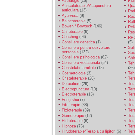
Astrologie
(15)
Psi
Auriculoterapie/Acupunctura
Qua
auriculara
(13)
Radi
Ayurveda
(9)
Rec
Balneoterapie
(5)
Ref
Bowen / Bowtech
(146)
Rei
Chiroterapie
(8)
Resp
Coaching
(96)
RPG
Consiliere genetica
(1)
(5)
Consiliere pentru dezvoltare
Sal
personala
(132)
Sex
Consiliere psihologica
(82)
Shi
Consiliere vocationala
(54)
Teh
Constelatii familiale
(18)
(36)
Cosmetologie
(3)
Teh
Cristaloterapie
(26)
Ter
Detoxifiere
(29)
Ter
Electropunctura
(10)
Ter
Electroterapie
(13)
Ter
Feng shui
(7)
Tera
Fitoterapie
(38)
Ter
Fizioterapie
(39)
Ter
Gemoterapie
(12)
Ter
Hidroterapie
(6)
Ter
Hipnoza
(75)
Ter
Hirudoterapie/Terapia cu lipitori
(6)
Tera