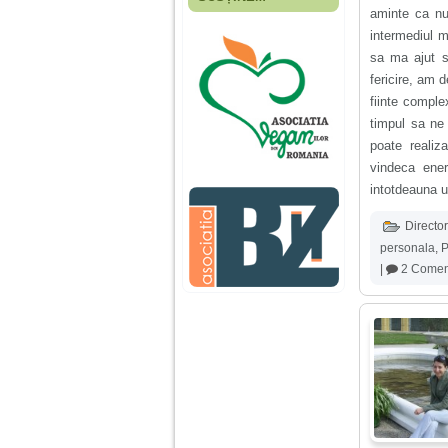
Fiica mea s-a nascut
aminte ca nu
cand eu aveam 17
intermediul m
ani, privind in urma
realizez cat de multe
sa ma ajut s
greseli am facut in
fericire, am 
educatia si cresterea
ei, am fost o mama
fiinte comple
egoista, preocupata
timpul sa ne
de implinirea
profesionala, cand ea
poate reali
era mica am neglijat-
vindeca ener
o, ba chiar am fost si
agresiva, orice
intotdeauna 
greseala era taxata cu
o palma sau pedepse.
Director
personala
,
P
|
2 Coment
De 4 ani am o relatie
serioasa cu un barbat
in varsta de 32 de ani,
iar de aproximativ un
an jumate a inceput
sa se manifeste o
situatie care pe mine
ma deranjeaza.
Ma aflu aici pentru ca