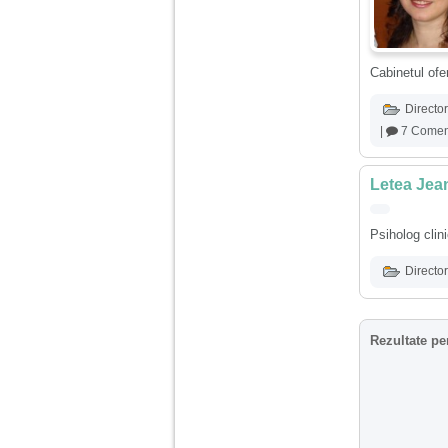
Am 14 ani si o mare
problema. Acum 8 luni
am inceput o relatie
Cabinetul ofer
cu un baiat in varsta
de 20 de ani, m-a
cucerit cu vorbe dulci,
Director
cadouri, promisiuni de
|
7 Coment
casatorie, asa ca m-
am culcat cu el si in
scurt timp am ramas
insarcinata. El cand a
Letea Jea
aflat a plecat in afara,
la munca, si a rupt
orice legatura cu
Psiholog clin
mine. Mama m-a batut
si m-a jignit in ultimul
Director
hal, ba chiar m-a fortat
sa stau sa imi
introduca coada de
mop in vagin.
Rezultate pe
Am 20 ani si am avut
o viata foarte grea. O
familie care nu m-a
crescut cum trebuie,
tata alcoolic, mai