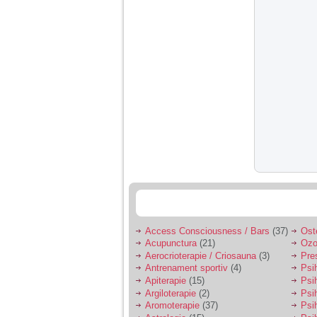
nimanui nu ii pasa de
mine. Din cauza asta
am inceput sa beau
alcool si am inceput
sa ma culc cu barbati
pentru bani.
Access Consciousness / Bars
(37)
Ost
Acupunctura
(21)
Ozo
Aerocrioterapie / Criosauna
(3)
Pre
Antrenament sportiv
(4)
Psih
Apiterapie
(15)
Psi
Argiloterapie
(2)
Psi
Aromoterapie
(37)
Psi