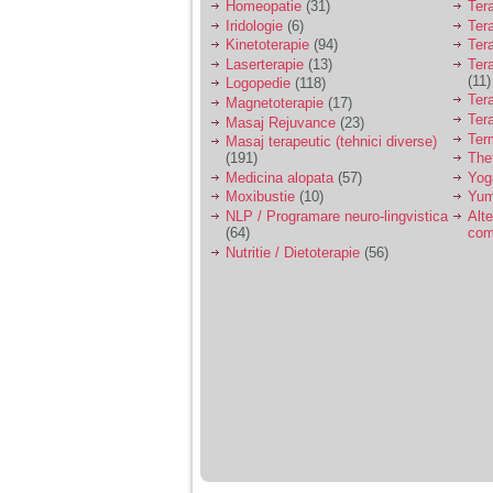
Homeopatie
(31)
Ter
Iridologie
(6)
Tera
Kinetoterapie
(94)
Tera
Laserterapie
(13)
Tera
(11)
Logopedie
(118)
Ter
Magnetoterapie
(17)
Ter
Masaj Rejuvance
(23)
Ter
Masaj terapeutic (tehnici diverse)
(191)
The
Medicina alopata
(57)
Yog
Moxibustie
(10)
Yum
NLP / Programare neuro-lingvistica
Alte
(64)
com
Nutritie / Dietoterapie
(56)