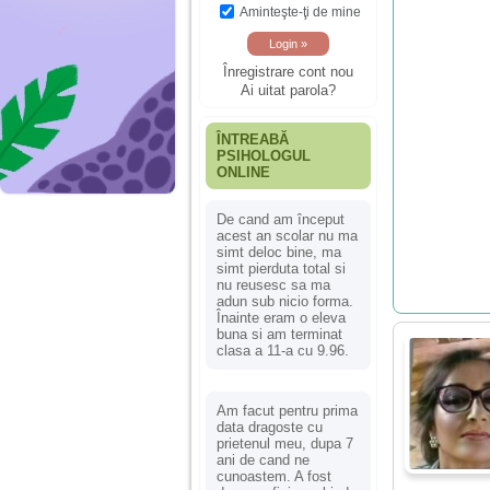
Aminteşte-ţi de mine
Înregistrare cont nou
Ai uitat parola?
ÎNTREABĂ
PSIHOLOGUL
ONLINE
De cand am început
acest an scolar nu ma
simt deloc bine, ma
simt pierduta total si
nu reusesc sa ma
adun sub nicio forma.
Înainte eram o eleva
buna si am terminat
clasa a 11-a cu 9.96.
Am facut pentru prima
data dragoste cu
prietenul meu, dupa 7
ani de cand ne
cunoastem. A fost