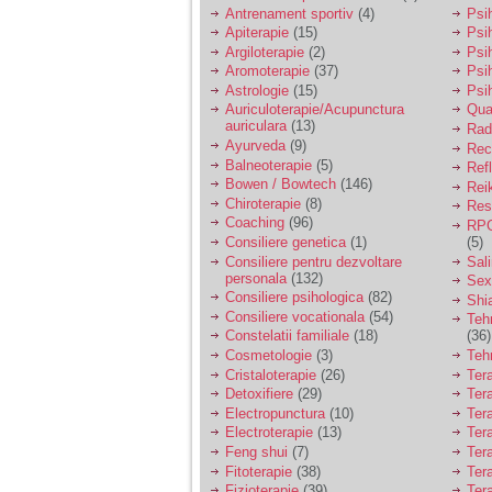
vreau sa stiu daca am
Antrenament sportiv
(4)
Psih
nevoie de un psiholog
Apiterapie
(15)
Psi
sau psihiatru.
Argiloterapie
(2)
Psi
Aromoterapie
(37)
Psi
Astrologie
(15)
Psi
Sunt casatorita, am
Auriculoterapie/Acupunctura
Qua
31 de ani si un copil in
auriculara
(13)
varsta de 2 ani care
Radi
mi-e lumina ochilor.
Ayurveda
(9)
Rec
De ceva timp simt ca
Balneoterapie
(5)
Ref
mi s-a adunat
Bowen / Bowtech
(146)
Rei
oboseala, o oboseala
Chiroterapie
(8)
Resp
cronica de care nu pot
Coaching
(96)
RPG
scapa si simt ca din
Consiliere genetica
(1)
(5)
cauza ei nu pot
controla nervii si
Consiliere pentru dezvoltare
Sal
cateodata are copilul
personala
(132)
Sex
de suferit.
Consiliere psihologica
(82)
Shi
Consiliere vocationala
(54)
Teh
Constelatii familiale
(18)
(36)
Am o bariera peste
Cosmetologie
(3)
Teh
care nu pot trece:
Cristaloterapie
(26)
Ter
prietena mea a ramas
Detoxifiere
(29)
Ter
insarcinata cu o fata.
Electropunctura
(10)
Ter
Am fost de comun
Electroterapie
(13)
Ter
acord sa facem un
copil, cu gandul ca e
Feng shui
(7)
Tera
baiat.
Fitoterapie
(38)
Ter
Fizioterapie
(39)
Ter