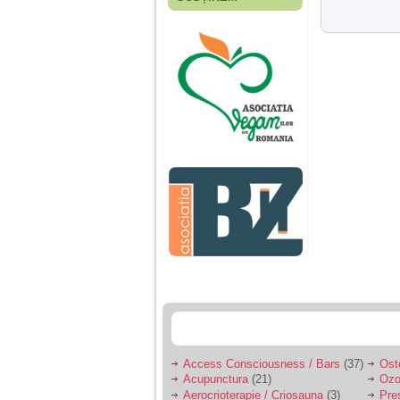
Fiica mea s-a nascut
cand eu aveam 17
ani, privind in urma
realizez cat de multe
greseli am facut in
educatia si cresterea
ei, am fost o mama
egoista, preocupata
de implinirea
profesionala, cand ea
era mica am neglijat-
o, ba chiar am fost si
agresiva, orice
greseala era taxata cu
o palma sau pedepse.
De 4 ani am o relatie
serioasa cu un barbat
in varsta de 32 de ani,
iar de aproximativ un
an jumate a inceput
sa se manifeste o
situatie care pe mine
ma deranjeaza.
Access Consciousness / Bars
(37)
Ost
Acupunctura
(21)
Ozo
Ma aflu aici pentru ca
Aerocrioterapie / Criosauna
(3)
Pre