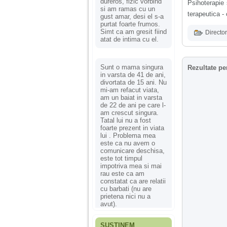
dureros, fizic vorbind
Psihoterapie 
si am ramas cu un
terapeutica -
gust amar, desi el s-a
purtat foarte frumos.
Simt ca am gresit fiind
Director
atat de intima cu el.
Sunt o mama singura
Rezultate pe
in varsta de 41 de ani,
divortata de 15 ani. Nu
mi-am refacut viata,
am un baiat in varsta
de 22 de ani pe care l-
am crescut singura.
Tatal lui nu a fost
foarte prezent in viata
lui . Problema mea
este ca nu avem o
comunicare deschisa,
este tot timpul
impotriva mea si mai
rau este ca am
constatat ca are relatii
cu barbati (nu are
prietena nici nu a
avut).
SUSȚINEM