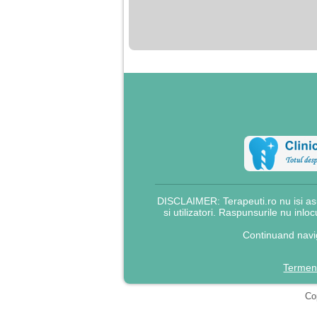
nimanui nu ii pasa de
mine. Din cauza asta
am inceput sa beau
alcool si am inceput
sa ma culc cu barbati
pentru bani.
DISCLAIMER: Terapeuti.ro nu isi asu
si utilizatori. Raspunsurile nu inlo
Continuand navig
Termeni
Cop