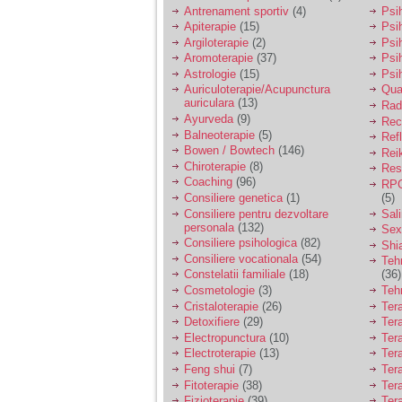
vreau sa stiu daca am
Antrenament sportiv
(4)
Psih
nevoie de un psiholog
Apiterapie
(15)
Psi
sau psihiatru.
Argiloterapie
(2)
Psi
Aromoterapie
(37)
Psi
Astrologie
(15)
Psi
Sunt casatorita, am
Auriculoterapie/Acupunctura
Qua
31 de ani si un copil in
auriculara
(13)
varsta de 2 ani care
Radi
mi-e lumina ochilor.
Ayurveda
(9)
Rec
De ceva timp simt ca
Balneoterapie
(5)
Ref
mi s-a adunat
Bowen / Bowtech
(146)
Rei
oboseala, o oboseala
Chiroterapie
(8)
Resp
cronica de care nu pot
Coaching
(96)
RPG
scapa si simt ca din
Consiliere genetica
(1)
(5)
cauza ei nu pot
controla nervii si
Consiliere pentru dezvoltare
Sal
cateodata are copilul
personala
(132)
Sex
de suferit.
Consiliere psihologica
(82)
Shi
Consiliere vocationala
(54)
Teh
Constelatii familiale
(18)
(36)
Am o bariera peste
Cosmetologie
(3)
Teh
care nu pot trece:
Cristaloterapie
(26)
Ter
prietena mea a ramas
Detoxifiere
(29)
Ter
insarcinata cu o fata.
Electropunctura
(10)
Ter
Am fost de comun
Electroterapie
(13)
Ter
acord sa facem un
copil, cu gandul ca e
Feng shui
(7)
Tera
baiat.
Fitoterapie
(38)
Ter
Fizioterapie
(39)
Ter