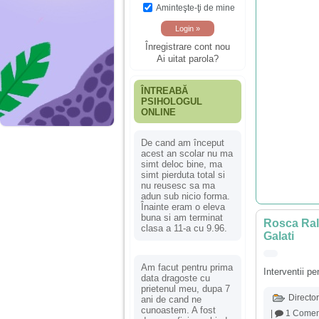
Aminteşte-ţi de mine
Înregistrare cont nou
Ai uitat parola?
ÎNTREABĂ
PSIHOLOGUL
ONLINE
De cand am început
acest an scolar nu ma
simt deloc bine, ma
simt pierduta total si
nu reusesc sa ma
adun sub nicio forma.
Înainte eram o eleva
buna si am terminat
Rosca Ralu
clasa a 11-a cu 9.96.
Galati
Am facut pentru prima
Interventii pe
data dragoste cu
prietenul meu, dupa 7
Director
ani de cand ne
cunoastem. A fost
|
1 Comen