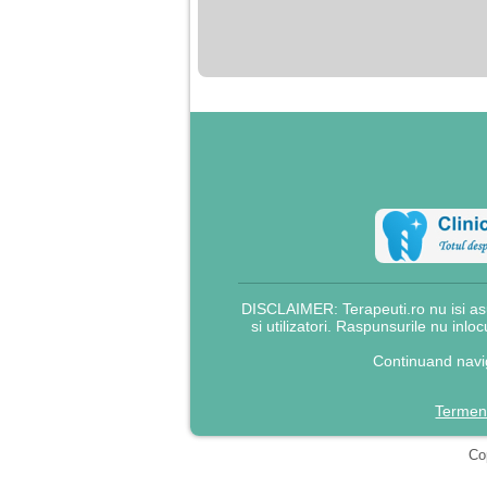
nimanui nu ii pasa de
mine. Din cauza asta
am inceput sa beau
alcool si am inceput
sa ma culc cu barbati
pentru bani.
DISCLAIMER: Terapeuti.ro nu isi asu
si utilizatori. Raspunsurile nu inlo
Continuand navig
Termeni
Cop