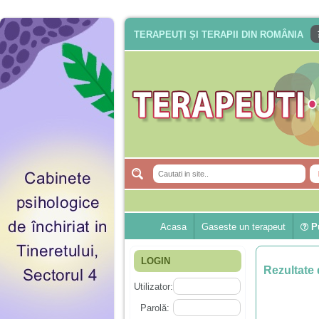
TERAPEUȚI ȘI TERAPII DIN ROMÂNIA
Acasa
Gaseste un terapeut
Pu
LOGIN
Rezultate 
Utilizator:
Parolă: