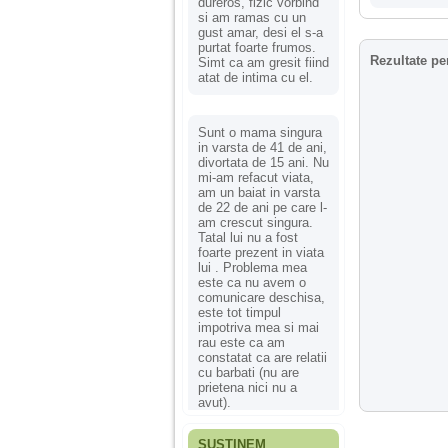
dureros, fizic vorbind
si am ramas cu un
gust amar, desi el s-a
purtat foarte frumos.
Rezultate pe
Simt ca am gresit fiind
atat de intima cu el.
Sunt o mama singura
in varsta de 41 de ani,
divortata de 15 ani. Nu
mi-am refacut viata,
am un baiat in varsta
de 22 de ani pe care l-
am crescut singura.
Tatal lui nu a fost
foarte prezent in viata
lui . Problema mea
este ca nu avem o
comunicare deschisa,
este tot timpul
impotriva mea si mai
rau este ca am
constatat ca are relatii
cu barbati (nu are
prietena nici nu a
avut).
SUSȚINEM