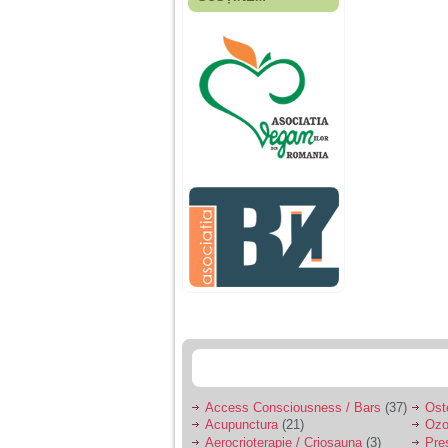
Fiica mea s-a nascut
cand eu aveam 17
ani, privind in urma
realizez cat de multe
greseli am facut in
educatia si cresterea
ei, am fost o mama
egoista, preocupata
de implinirea
profesionala, cand ea
era mica am neglijat-
o, ba chiar am fost si
agresiva, orice
greseala era taxata cu
o palma sau pedepse.
De 4 ani am o relatie
serioasa cu un barbat
in varsta de 32 de ani,
iar de aproximativ un
an jumate a inceput
sa se manifeste o
situatie care pe mine
ma deranjeaza.
Access Consciousness / Bars
(37)
Ost
Acupunctura
(21)
Ozo
Ma aflu aici pentru ca
Aerocrioterapie / Criosauna
(3)
Pre