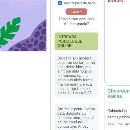
Valcea
Aminteşte-ţi de mine
Înregistrare cont nou
Ai uitat parola?
ÎNTREABĂ
PSIHOLOGUL
ONLINE
De cand am început
acest an scolar nu ma
simt deloc bine, ma
simt pierduta total si
nu reusesc sa ma
adun sub nicio forma.
Înainte eram o eleva
buna si am terminat
Gheordune
clasa a 11-a cu 9.96.
Valcea
Am facut pentru prima
Cabinetul de 
data dragoste cu
pentru psihol
prietenul meu, dupa 7
ani de cand ne
examinari avi
cunoastem. A fost