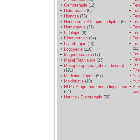
Gemoterapie
(12)
Ter
Am 14 ani si o mare
Hidroterapie
(6)
Ter
problema. Acum 8 luni
Hipnoza
(75)
Ter
am inceput o relatie
Hirudoterapie/Terapia cu lipitori
(6)
Tera
cu un baiat in varsta
Homeopatie
(31)
Ter
de 20 de ani, m-a
Iridologie
(6)
Tera
cucerit cu vorbe dulci,
Kinetoterapie
(94)
Tera
cadouri, promisiuni de
casatorie, asa ca m-
Laserterapie
(13)
Tera
am culcat cu el si in
(11)
Logopedie
(118)
scurt timp am ramas
Ter
Magnetoterapie
(17)
insarcinata. El cand a
Ter
Masaj Rejuvance
(23)
aflat a plecat in afara,
Ter
Masaj terapeutic (tehnici diverse)
la munca, si a rupt
(191)
The
orice legatura cu
Medicina alopata
(57)
Yog
mine. Mama m-a batut
si m-a jignit in ultimul
Moxibustie
(10)
Yum
hal, ba chiar m-a fortat
NLP / Programare neuro-lingvistica
Alte
sa stau sa imi
(64)
com
introduca coada de
Nutritie / Dietoterapie
(56)
mop in vagin.
Am 20 ani si am avut
o viata foarte grea. O
familie care nu m-a
crescut cum trebuie,
tata alcoolic, mai