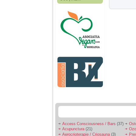
Fiica mea s-a nascut
cand eu aveam 17
ani, privind in urma
realizez cat de multe
greseli am facut in
educatia si cresterea
ei, am fost o mama
egoista, preocupata
de implinirea
profesionala, cand ea
era mica am neglijat-
o, ba chiar am fost si
agresiva, orice
greseala era taxata cu
o palma sau pedepse.
De 4 ani am o relatie
serioasa cu un barbat
in varsta de 32 de ani,
iar de aproximativ un
an jumate a inceput
sa se manifeste o
situatie care pe mine
ma deranjeaza.
Access Consciousness / Bars
(37)
Ost
Acupunctura
(21)
Ozo
Ma aflu aici pentru ca
Aerocrioterapie / Criosauna
(3)
Pre