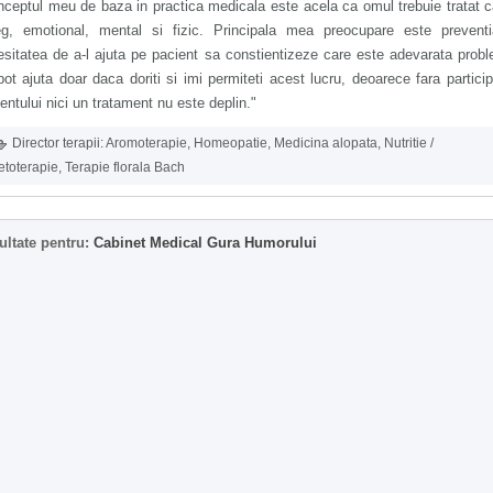
ceptul meu de baza in practica medicala este acela ca omul trebuie tratat 
reg, emotional, mental si fizic. Principala mea preocupare este preventi
sitatea de a-l ajuta pe pacient sa constientizeze care este adevarata prob
ot ajuta doar daca doriti si imi permiteti acest lucru, deoarece fara partici
entului nici un tratament nu este deplin."
Director terapii:
Aromoterapie
,
Homeopatie
,
Medicina alopata
,
Nutritie /
etoterapie
,
Terapie florala Bach
ultate pentru:
Cabinet Medical Gura Humorului