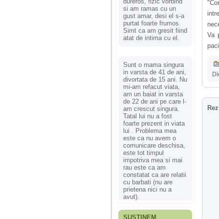
dureros, fizic vorbind
"Con
si am ramas cu un
int
gust amar, desi el s-a
purtat foarte frumos.
nece
Simt ca am gresit fiind
Va p
atat de intima cu el.
paci
Sunt o mama singura
in varsta de 41 de ani,
Di
divortata de 15 ani. Nu
mi-am refacut viata,
am un baiat in varsta
de 22 de ani pe care l-
Rez
am crescut singura.
Tatal lui nu a fost
foarte prezent in viata
lui . Problema mea
este ca nu avem o
comunicare deschisa,
este tot timpul
impotriva mea si mai
rau este ca am
constatat ca are relatii
cu barbati (nu are
prietena nici nu a
avut).
SUSȚINEM