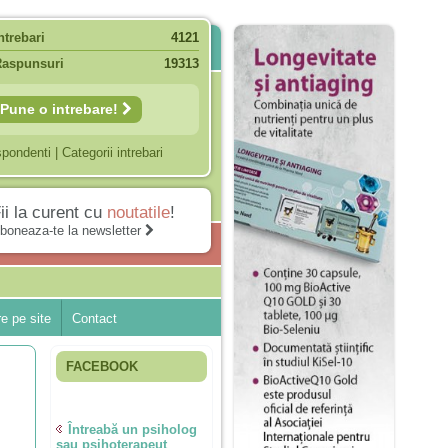
ntrebari
4121
Raspunsuri
19313
Pune o intrebare!
spondenti
|
Categorii intrebari
ii la curent cu
noutatile
!
boneaza-te la newsletter
e pe site
Contact
FACEBOOK
Întreabă un psiholog
sau psihoterapeut