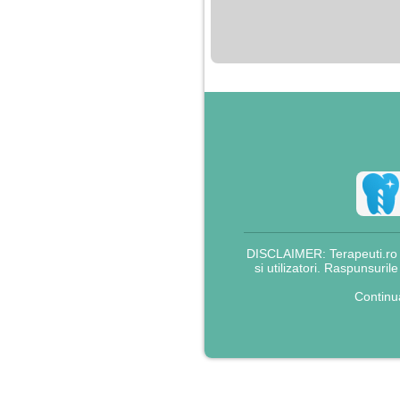
nimanui nu ii pasa de
mine. Din cauza asta
am inceput sa beau
alcool si am inceput
sa ma culc cu barbati
pentru bani.
DISCLAIMER: Terapeuti.ro nu
si utilizatori. Raspunsuril
Continu