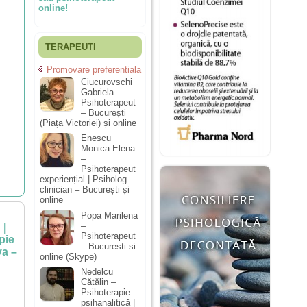
online!
TERAPEUTI
Promovare preferentiala
Ciucurovschi
Gabriela –
Psihoterapeut
– București
(Piața Victoriei) și online
Enescu
Monica Elena
–
Psihoterapeut
experiențial | Psiholog
clinician – București și
online
Popa Marilena
–
 |
Psihoterapeut
pie
– Bucuresti si
va –
online (Skype)
Nedelcu
Cătălin –
Psihoterapie
psihanalitică |