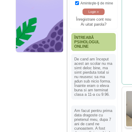
Aminteşte-ţi de mine
Înregistrare cont nou
Ai uitat parola?
ÎNTREABĂ
PSIHOLOGUL
ONLINE
De cand am început
acest an scolar nu ma
simt deloc bine, ma
simt pierduta total si
nu reusesc sa ma
adun sub nicio forma.
Înainte eram o eleva
buna si am terminat
clasa a 11-a cu 9.96.
Am facut pentru prima
data dragoste cu
prietenul meu, dupa 7
ani de cand ne
cunoastem. A fost