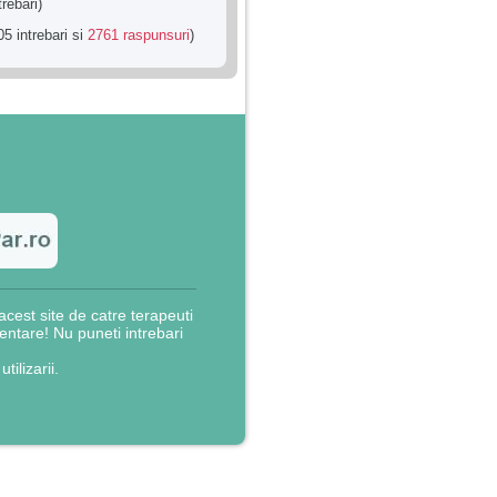
trebari)
5 intrebari si
2761 raspunsuri
)
cest site de catre terapeuti
rientare! Nu puneti intrebari
utilizarii.