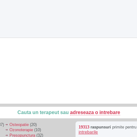
Cauta un terapeut sau
adreseaza o intrebare
7)
Osteopatie
(20)
19313
raspunsuri
primite pentr
Ozonoterapie
(10)
intrebarile
Presopunctura
(32)