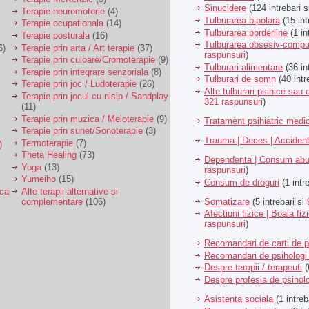
Sinucidere
(124 intrebari 
Terapie neuromotorie
(4)
Tulburarea bipolara
(15 int
Terapie ocupationala
(14)
Tulburarea borderline
(1 in
Terapie posturala
(16)
Tulburarea obsesiv-compu
6)
Terapie prin arta / Art terapie
(37)
raspunsuri
)
Terapie prin culoare/Cromoterapie
(9)
Tulburari alimentare
(36 in
Terapie prin integrare senzoriala
(8)
Tulburari de somn
(40 intr
Terapie prin joc / Ludoterapie
(26)
Alte tulburari psihice sa
Terapie prin jocul cu nisip / Sandplay
321 raspunsuri
)
(11)
Terapie prin muzica / Meloterapie
(9)
Tratament psihiatric med
Terapie prin sunet/Sonoterapie
(3)
Trauma | Deces | Acciden
Termoterapie
(7)
)
Theta Healing
(73)
Dependenta | Consum abu
Yoga
(13)
raspunsuri
)
Yumeiho
(15)
Consum de droguri
(1 intr
ica
Alte terapii alternative si
Somatizare
(5 intrebari si
complementare
(106)
Afectiuni fizice | Boala fiz
raspunsuri
)
Recomandari de carti de p
Recomandari de psihologi 
Despre terapii / terapeuti
(
Despre profesia de psiholo
Asistenta sociala
(1 intreb