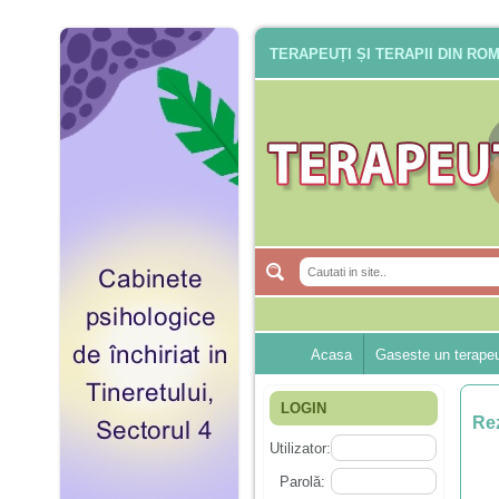
TERAPEUȚI ȘI TERAPII DIN RO
Acasa
Gaseste un terape
LOGIN
Rez
Utilizator:
Parolă: