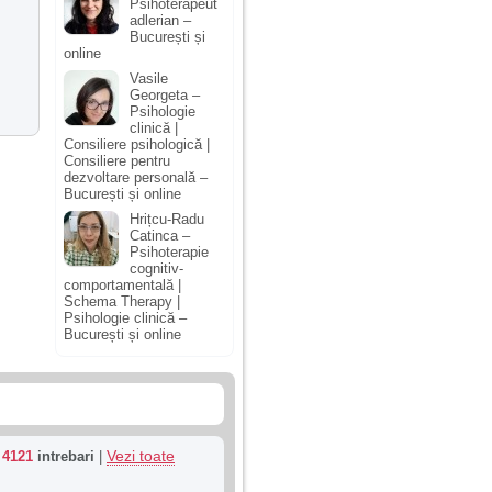
Psihoterapeut
adlerian –
București și
online
Vasile
Georgeta –
Psihologie
clinică |
Consiliere psihologică |
Consiliere pentru
dezvoltare personală –
București și online
Hrițcu-Radu
Catinca –
Psihoterapie
cognitiv-
comportamentală |
Schema Therapy |
Psihologie clinică –
București și online
Vezi toate
u
4121
intrebari
|