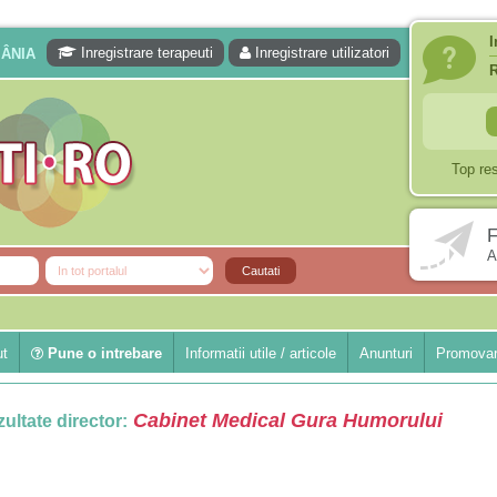
I
Inregistrare terapeuti
Inregistrare utilizatori
MÂNIA
Top re
F
A
ut
Pune o intrebare
Informatii utile / articole
Anunturi
Promovar
Cabinet Medical Gura Humorului
ultate director: