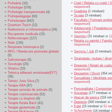
Copii | Relatia cu copiii | 
Psihiatrie
(10)
raspunsuri
)
Psihologie
(578)
Gradinita
(1 intrebari)
Psihologie transpersonala
(4)
Scoala
(3 intrebari)
Psihopedagogie
(60)
Facultate | Formare profes
Psihoterapie
(642)
raspunsuri
)
Quantum Touch
(12)
Adolescenti | Preadolesce
Radiestezie si inforenergetica
(34)
raspunsuri
)
Recuperare medicala
(15)
Varstnici
(31 intrebari si
1
Reflexoterapie
(127)
Relatia cu parintii / Famili
Reiki
(135)
raspunsuri
)
Respiratie holotropica
(2)
Serviciu / Job
(3 intrebari)
RPG / Reeducare posturala globala
(5)
Strainatate: mutare / dive
Salinoterapie
(5)
Sexologie
(25)
Dragoste | Relatii de cuplu
Shiatsu
(10)
raspunsuri
)
Tehnica eliberarii emotionale(EFT)
Despartire | Divort
(354 int
(36)
Sexualitate | Identitate se
Tehnici Jose Silva
(7)
raspunsuri
)
Terapie ABA
(97)
Personalitate | Comporta
Terapie asistata de animale
(5)
Anxietate
(177 intrebari si
Terapie craniosacrala
(52)
Atacuri de panica
(116 intr
Terapie cu bioptron
(6)
Depresie
(300 intrebari si
Terapie florala Bach
(41)
Fobii
(15 intrebari si
51 ra
Terapie geotermala
(3)
Schizofrenie
(14 intrebari 
Terapie McKenzie
(3)