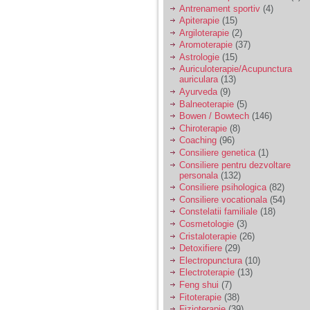
vreau sa stiu daca am
Antrenament sportiv
(4)
nevoie de un psiholog
Apiterapie
(15)
sau psihiatru.
Argiloterapie
(2)
Aromoterapie
(37)
Astrologie
(15)
Sunt casatorita, am
Auriculoterapie/Acupunctura
31 de ani si un copil in
auriculara
(13)
varsta de 2 ani care
mi-e lumina ochilor.
Ayurveda
(9)
De ceva timp simt ca
Balneoterapie
(5)
mi s-a adunat
Bowen / Bowtech
(146)
oboseala, o oboseala
Chiroterapie
(8)
cronica de care nu pot
Coaching
(96)
scapa si simt ca din
Consiliere genetica
(1)
cauza ei nu pot
controla nervii si
Consiliere pentru dezvoltare
cateodata are copilul
personala
(132)
de suferit.
Consiliere psihologica
(82)
Consiliere vocationala
(54)
Constelatii familiale
(18)
Am o bariera peste
Cosmetologie
(3)
care nu pot trece:
Cristaloterapie
(26)
prietena mea a ramas
Detoxifiere
(29)
insarcinata cu o fata.
Electropunctura
(10)
Am fost de comun
Electroterapie
(13)
acord sa facem un
copil, cu gandul ca e
Feng shui
(7)
baiat.
Fitoterapie
(38)
Fizioterapie
(39)