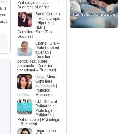
ca un
Psihologie clinică –
București și online
a si
Sorici Carmen
lema,
– Psihoterapie
parea
| Hipnoza |
NLP |
Consiliere SleepTalk –
Bucuresti
Ciornei Iulia –
Psihoterapeut
adlerian |
Consilier
pentru dezvoltare
personală | Consilier
vocațional – București
Golea Alina –
Consiliere
psihologică |
Psiholog
clinician – București
CMI Botezat
Psihiatrie si
Psihologie –
Psihiatrie |
Psihoterapie | Psihologie
– Bucuresti
Bejan Ioana –