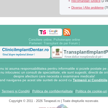
Recomandari juridice
(2 in
Diverse | Alte probleme
(70
Consiliere online, Psihoterapie online
Parteneri:
Transplant de par Forum
|
 isi asuma responsabilitatea pentru informatiile si pozele postate pe a
e nu inlocuiesc un consult de specialitate, ele sunt sugestii, directii de o
despre afectiuni care necesita o examinare medicala!
and navigarea pe acest site sunteti de acord cu
Termenii si Conditiile
Termeni şi Condiții
Politica de confidențialitate
Politica de cookie-uri
|
|
Copyright © 2011 - 2026 Terapeuti.ro | Toate drepturile rezervate.