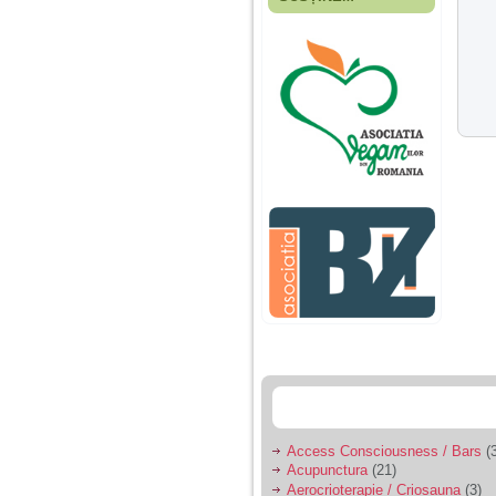
Fiica mea s-a nascut
cand eu aveam 17
ani, privind in urma
realizez cat de multe
greseli am facut in
educatia si cresterea
ei, am fost o mama
egoista, preocupata
de implinirea
profesionala, cand ea
era mica am neglijat-
o, ba chiar am fost si
agresiva, orice
greseala era taxata cu
o palma sau pedepse.
De 4 ani am o relatie
serioasa cu un barbat
in varsta de 32 de ani,
iar de aproximativ un
an jumate a inceput
sa se manifeste o
situatie care pe mine
ma deranjeaza.
Access Consciousness / Bars
(3
Acupunctura
(21)
Ma aflu aici pentru ca
Aerocrioterapie / Criosauna
(3)