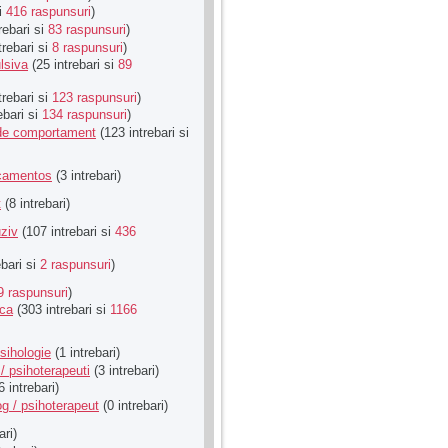
si
416 raspunsuri
)
rebari si
83 raspunsuri
)
trebari si
8 raspunsuri
)
lsiva
(25 intrebari si
89
trebari si
123 raspunsuri
)
ebari si
134 raspunsuri
)
u de comportament
(123 intrebari si
icamentos
(3 intrebari)
t
(8 intrebari)
ziv
(107 intrebari si
436
ebari si
2 raspunsuri
)
9 raspunsuri
)
ica
(303 intrebari si
1166
sihologie
(1 intrebari)
/ psihoterapeuti
(3 intrebari)
6 intrebari)
g / psihoterapeut
(0 intrebari)
ari)