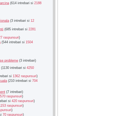
Sarcina
(614 intrebari si
2188
ionala
(3 intrebari si
12
nti
(685 intrebari si
2281
27 raspunsuri
)
a
(544 intrebari si
1504
rse probleme
(3 intrebari)
(1130 intrebari si
4250
rebari si
1362 raspunsuri
)
xuala
(210 intrebari si
704
ment
(7 intrebari)
570 raspunsuri
)
ebari si
420 raspunsuri
)
1153 raspunsuri
)
spunsuri
)
si
70 raspunsuri
)