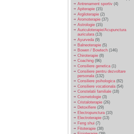
vreau sa stiu daca am
Antrenament sportiv
(4)
nevoie de un psiholog
Apiterapie
(15)
sau psihiatru.
Argiloterapie
(2)
Aromoterapie
(37)
Astrologie
(15)
Sunt casatorita, am
Auriculoterapie/Acupunctura
31 de ani si un copil in
auriculara
(13)
varsta de 2 ani care
mi-e lumina ochilor.
Ayurveda
(9)
De ceva timp simt ca
Balneoterapie
(5)
mi s-a adunat
Bowen / Bowtech
(146)
oboseala, o oboseala
Chiroterapie
(8)
cronica de care nu pot
Coaching
(96)
scapa si simt ca din
Consiliere genetica
(1)
cauza ei nu pot
controla nervii si
Consiliere pentru dezvoltare
cateodata are copilul
personala
(132)
de suferit.
Consiliere psihologica
(82)
Consiliere vocationala
(54)
Constelatii familiale
(18)
Am o bariera peste
Cosmetologie
(3)
care nu pot trece:
Cristaloterapie
(26)
prietena mea a ramas
Detoxifiere
(29)
insarcinata cu o fata.
Electropunctura
(10)
Am fost de comun
Electroterapie
(13)
acord sa facem un
copil, cu gandul ca e
Feng shui
(7)
baiat.
Fitoterapie
(38)
Fizioterapie
(39)