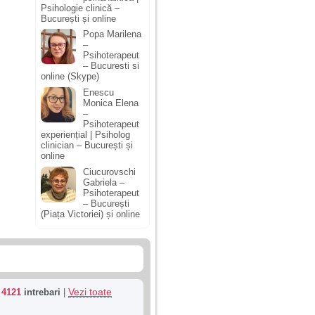
Psihologie clinică –
București și online
Popa Marilena
–
Psihoterapeut
– Bucuresti si
online (Skype)
Enescu
Monica Elena
–
Psihoterapeut
experiențial | Psiholog
clinician – București și
online
Ciucurovschi
Gabriela –
Psihoterapeut
– București
(Piața Victoriei) și online
Vezi toate
u
4121
intrebari
|