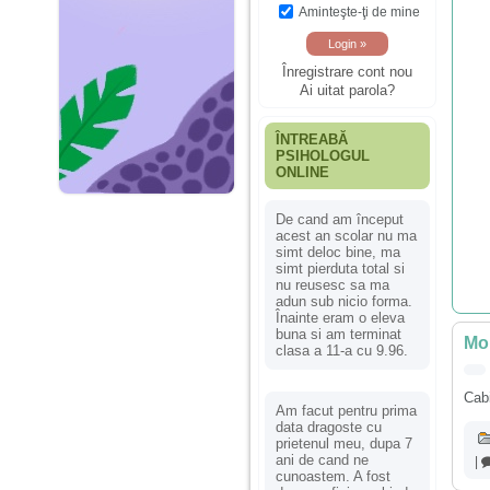
Aminteşte-ţi de mine
Înregistrare cont nou
Ai uitat parola?
ÎNTREABĂ
PSIHOLOGUL
ONLINE
De cand am început
acest an scolar nu ma
simt deloc bine, ma
simt pierduta total si
nu reusesc sa ma
adun sub nicio forma.
Înainte eram o eleva
buna si am terminat
Mor
clasa a 11-a cu 9.96.
Cabi
Am facut pentru prima
data dragoste cu
prietenul meu, dupa 7
ani de cand ne
|
cunoastem. A fost