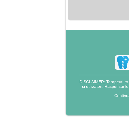
nimanui nu ii pasa de
mine. Din cauza asta
am inceput sa beau
alcool si am inceput
sa ma culc cu barbati
pentru bani.
DISCLAIMER: Terapeuti.ro nu
si utilizatori. Raspunsuril
Continu