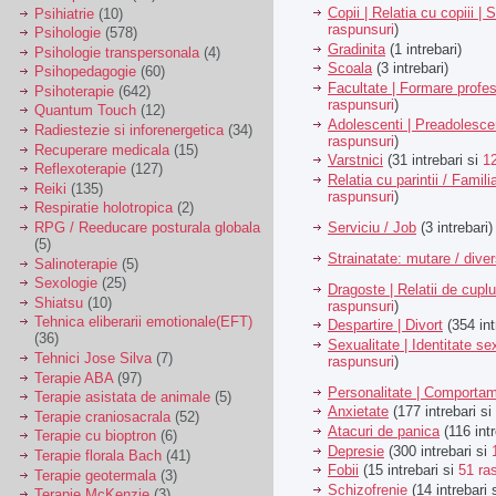
Copii | Relatia cu copiii | 
Psihiatrie
(10)
raspunsuri
)
Psihologie
(578)
Gradinita
(1 intrebari)
Psihologie transpersonala
(4)
Scoala
(3 intrebari)
Psihopedagogie
(60)
Facultate | Formare profes
Psihoterapie
(642)
raspunsuri
)
Quantum Touch
(12)
Adolescenti | Preadolesce
Radiestezie si inforenergetica
(34)
raspunsuri
)
Recuperare medicala
(15)
Varstnici
(31 intrebari si
1
Reflexoterapie
(127)
Relatia cu parintii / Famili
Reiki
(135)
raspunsuri
)
Respiratie holotropica
(2)
Serviciu / Job
(3 intrebari)
RPG / Reeducare posturala globala
(5)
Strainatate: mutare / dive
Salinoterapie
(5)
Sexologie
(25)
Dragoste | Relatii de cuplu
Shiatsu
(10)
raspunsuri
)
Tehnica eliberarii emotionale(EFT)
Despartire | Divort
(354 int
(36)
Sexualitate | Identitate se
Tehnici Jose Silva
(7)
raspunsuri
)
Terapie ABA
(97)
Personalitate | Comporta
Terapie asistata de animale
(5)
Anxietate
(177 intrebari si
Terapie craniosacrala
(52)
Atacuri de panica
(116 intr
Terapie cu bioptron
(6)
Depresie
(300 intrebari si
Terapie florala Bach
(41)
Fobii
(15 intrebari si
51 ra
Terapie geotermala
(3)
Schizofrenie
(14 intrebari 
Terapie McKenzie
(3)