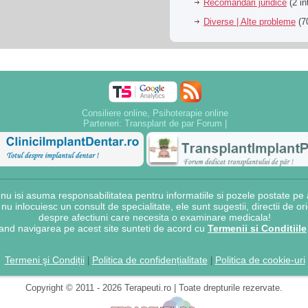
Recomandari juridice
(2 in
Diverse | Alte probleme
(70
Consiliere online, Psihoterapie online
Parteneri:
Transplant de par Forum
|
 isi asuma responsabilitatea pentru informatiile si pozele postate pe a
e nu inlocuiesc un consult de specialitate, ele sunt sugestii, directii de o
despre afectiuni care necesita o examinare medicala!
and navigarea pe acest site sunteti de acord cu
Termenii si Conditiile
Termeni şi Condiții
Politica de confidențialitate
Politica de cookie-uri
|
|
Copyright © 2011 - 2026 Terapeuti.ro | Toate drepturile rezervate.