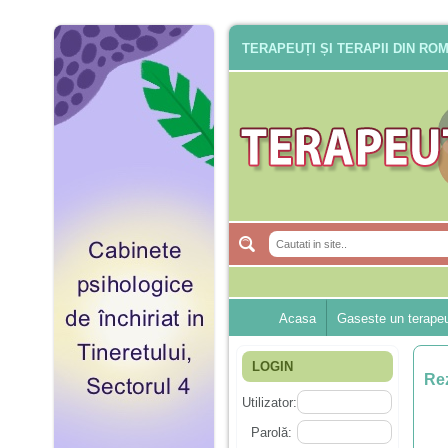
TERAPEUȚI ȘI TERAPII DIN RO
Acasa
Gaseste un terape
LOGIN
Rez
Utilizator:
Parolă: