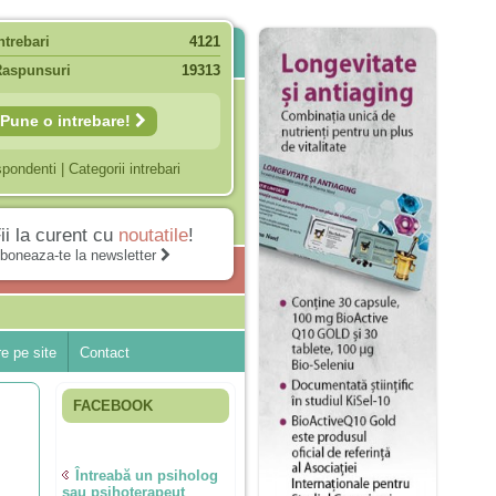
ntrebari
4121
Raspunsuri
19313
Pune o intrebare!
spondenti
|
Categorii intrebari
ii la curent cu
noutatile
!
boneaza-te la newsletter
e pe site
Contact
FACEBOOK
Întreabă un psiholog
sau psihoterapeut