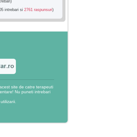
trebari)
5 intrebari si
2761 raspunsuri
)
cest site de catre terapeuti
rientare! Nu puneti intrebari
utilizarii.