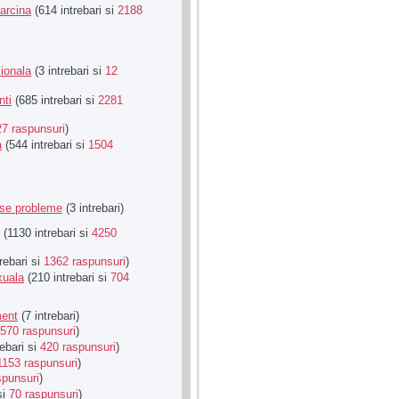
Sarcina
(614 intrebari si
2188
ionala
(3 intrebari si
12
nti
(685 intrebari si
2281
27 raspunsuri
)
a
(544 intrebari si
1504
rse probleme
(3 intrebari)
(1130 intrebari si
4250
rebari si
1362 raspunsuri
)
xuala
(210 intrebari si
704
ment
(7 intrebari)
570 raspunsuri
)
ebari si
420 raspunsuri
)
1153 raspunsuri
)
spunsuri
)
si
70 raspunsuri
)