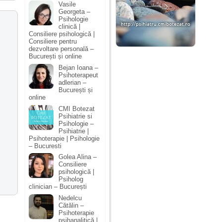
Vasile
Georgeta –
Psihologie
clinică |
Consiliere psihologică |
Consiliere pentru
dezvoltare personală –
București și online
Bejan Ioana –
Psihoterapeut
adlerian –
București și
online
CMI Botezat
Psihiatrie si
Psihologie –
Psihiatrie |
Psihoterapie | Psihologie
– Bucuresti
Golea Alina –
Consiliere
psihologică |
Psiholog
clinician – București
Nedelcu
Cătălin –
Psihoterapie
psihanalitică |