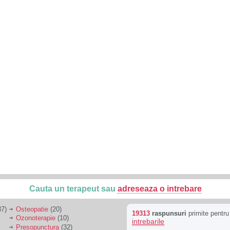
Cauta un terapeut sau
adreseaza o intrebare
7)
Osteopatie
(20)
19313
raspunsuri
primite pentr
Ozonoterapie
(10)
intrebarile
Presopunctura
(32)