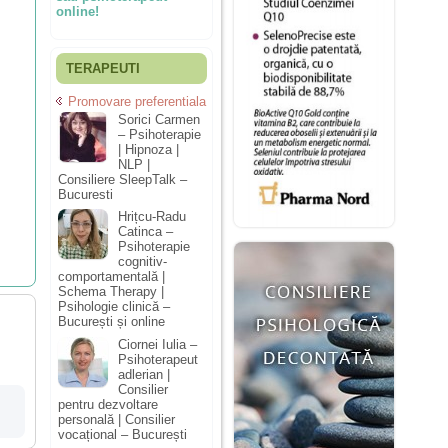
online!
TERAPEUTI
Promovare preferentiala
Sorici Carmen
– Psihoterapie
| Hipnoza |
NLP |
Consiliere SleepTalk –
Bucuresti
Hrițcu-Radu
Catinca –
Psihoterapie
cognitiv-
comportamentală |
Schema Therapy |
Psihologie clinică –
București și online
Ciornei Iulia –
Psihoterapeut
adlerian |
Consilier
pentru dezvoltare
personală | Consilier
vocațional – București