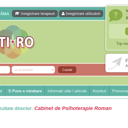
I
Inregistrare terapeuti
Inregistrare utilizatori
MÂNIA
Top re
F
A
ut
Pune o intrebare
Informatii utile / articole
Anunturi
Promovar
Cabinet de Psihoterapie Roman
ultate director: