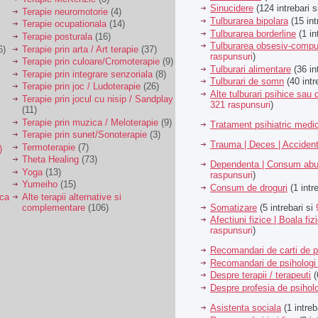
Sinucidere
(124 intrebari 
Terapie neuromotorie
(4)
Tulburarea bipolara
(15 int
Terapie ocupationala
(14)
Tulburarea borderline
(1 in
Terapie posturala
(16)
Tulburarea obsesiv-compu
6)
Terapie prin arta / Art terapie
(37)
raspunsuri
)
Terapie prin culoare/Cromoterapie
(9)
Tulburari alimentare
(36 in
Terapie prin integrare senzoriala
(8)
Tulburari de somn
(40 intr
Terapie prin joc / Ludoterapie
(26)
Alte tulburari psihice sa
Terapie prin jocul cu nisip / Sandplay
321 raspunsuri
)
(11)
Terapie prin muzica / Meloterapie
(9)
Tratament psihiatric med
Terapie prin sunet/Sonoterapie
(3)
Trauma | Deces | Acciden
Termoterapie
(7)
)
Theta Healing
(73)
Dependenta | Consum abu
Yoga
(13)
raspunsuri
)
Yumeiho
(15)
Consum de droguri
(1 intr
ica
Alte terapii alternative si
Somatizare
(5 intrebari si
complementare
(106)
Afectiuni fizice | Boala fiz
raspunsuri
)
Recomandari de carti de p
Recomandari de psihologi 
Despre terapii / terapeuti
(
Despre profesia de psiholo
Asistenta sociala
(1 intreb