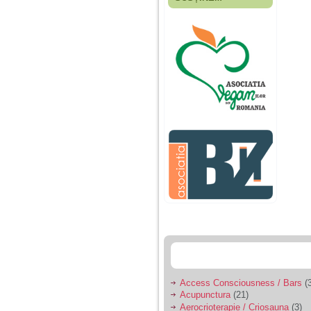
Fiica mea s-a nascut
cand eu aveam 17
ani, privind in urma
realizez cat de multe
greseli am facut in
educatia si cresterea
ei, am fost o mama
egoista, preocupata
de implinirea
profesionala, cand ea
era mica am neglijat-
o, ba chiar am fost si
agresiva, orice
greseala era taxata cu
o palma sau pedepse.
De 4 ani am o relatie
serioasa cu un barbat
in varsta de 32 de ani,
iar de aproximativ un
an jumate a inceput
sa se manifeste o
situatie care pe mine
ma deranjeaza.
Access Consciousness / Bars
(3
Acupunctura
(21)
Ma aflu aici pentru ca
Aerocrioterapie / Criosauna
(3)