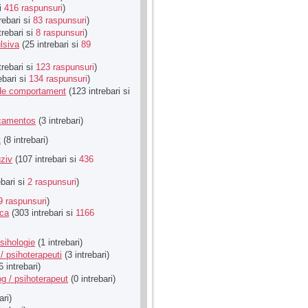
si
416 raspunsuri
)
rebari si
83 raspunsuri
)
trebari si
8 raspunsuri
)
lsiva
(25 intrebari si
89
trebari si
123 raspunsuri
)
ebari si
134 raspunsuri
)
u de comportament
(123 intrebari si
icamentos
(3 intrebari)
t
(8 intrebari)
ziv
(107 intrebari si
436
ebari si
2 raspunsuri
)
9 raspunsuri
)
ica
(303 intrebari si
1166
sihologie
(1 intrebari)
/ psihoterapeuti
(3 intrebari)
6 intrebari)
g / psihoterapeut
(0 intrebari)
ari)