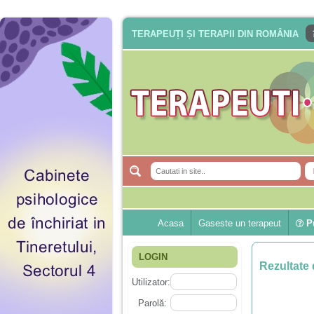
TERAPEUȚI ȘI TERAPII DIN ROMÂNIA
Acasa
Gaseste un terapeut
Pu
LOGIN
Rezultate 
Utilizator:
Parolă: