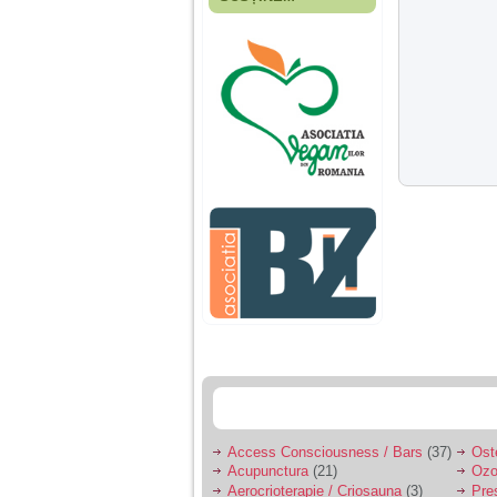
Fiica mea s-a nascut
cand eu aveam 17
ani, privind in urma
realizez cat de multe
greseli am facut in
educatia si cresterea
ei, am fost o mama
egoista, preocupata
de implinirea
profesionala, cand ea
era mica am neglijat-
o, ba chiar am fost si
agresiva, orice
greseala era taxata cu
o palma sau pedepse.
De 4 ani am o relatie
serioasa cu un barbat
in varsta de 32 de ani,
iar de aproximativ un
an jumate a inceput
sa se manifeste o
situatie care pe mine
ma deranjeaza.
Access Consciousness / Bars
(37)
Ost
Acupunctura
(21)
Ozo
Ma aflu aici pentru ca
Aerocrioterapie / Criosauna
(3)
Pre