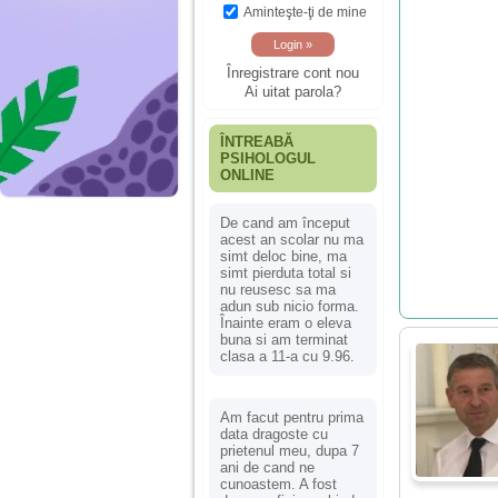
Aminteşte-ţi de mine
Înregistrare cont nou
Ai uitat parola?
ÎNTREABĂ
PSIHOLOGUL
ONLINE
De cand am început
acest an scolar nu ma
simt deloc bine, ma
simt pierduta total si
nu reusesc sa ma
adun sub nicio forma.
Înainte eram o eleva
buna si am terminat
clasa a 11-a cu 9.96.
Am facut pentru prima
data dragoste cu
prietenul meu, dupa 7
ani de cand ne
cunoastem. A fost