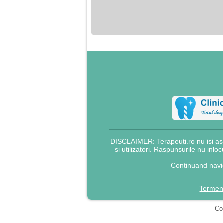
nimanui nu ii pasa de
mine. Din cauza asta
am inceput sa beau
alcool si am inceput
sa ma culc cu barbati
pentru bani.
DISCLAIMER: Terapeuti.ro nu isi asu
si utilizatori. Raspunsurile nu inlo
Continuand navig
Termeni
Cop