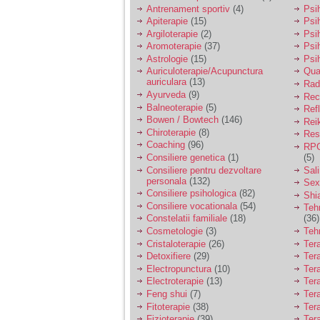
vreau sa stiu daca am
Antrenament sportiv
(4)
Psih
nevoie de un psiholog
Apiterapie
(15)
Psi
sau psihiatru.
Argiloterapie
(2)
Psi
Aromoterapie
(37)
Psi
Astrologie
(15)
Psi
Sunt casatorita, am
Auriculoterapie/Acupunctura
Qua
31 de ani si un copil in
auriculara
(13)
varsta de 2 ani care
Radi
mi-e lumina ochilor.
Ayurveda
(9)
Rec
De ceva timp simt ca
Balneoterapie
(5)
Ref
mi s-a adunat
Bowen / Bowtech
(146)
Rei
oboseala, o oboseala
Chiroterapie
(8)
Resp
cronica de care nu pot
Coaching
(96)
RPG
scapa si simt ca din
Consiliere genetica
(1)
(5)
cauza ei nu pot
controla nervii si
Consiliere pentru dezvoltare
Sal
cateodata are copilul
personala
(132)
Sex
de suferit.
Consiliere psihologica
(82)
Shi
Consiliere vocationala
(54)
Teh
Constelatii familiale
(18)
(36)
Am o bariera peste
Cosmetologie
(3)
Teh
care nu pot trece:
Cristaloterapie
(26)
Ter
prietena mea a ramas
Detoxifiere
(29)
Ter
insarcinata cu o fata.
Electropunctura
(10)
Ter
Am fost de comun
Electroterapie
(13)
Ter
acord sa facem un
copil, cu gandul ca e
Feng shui
(7)
Tera
baiat.
Fitoterapie
(38)
Ter
Fizioterapie
(39)
Ter