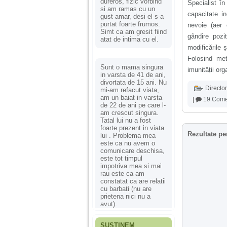
dureros, fizic vorbind
Specialist în 
si am ramas cu un
capacitate i
gust amar, desi el s-a
purtat foarte frumos.
nevoie (aer 
Simt ca am gresit fiind
gândire pozi
atat de intima cu el.
modificările 
Folosind met
Sunt o mama singura
imunității org
in varsta de 41 de ani,
divortata de 15 ani. Nu
Director
mi-am refacut viata,
am un baiat in varsta
|
19 Comen
de 22 de ani pe care l-
am crescut singura.
Tatal lui nu a fost
foarte prezent in viata
Rezultate pe
lui . Problema mea
este ca nu avem o
comunicare deschisa,
este tot timpul
impotriva mea si mai
rau este ca am
constatat ca are relatii
cu barbati (nu are
prietena nici nu a
avut).
SUSȚINEM