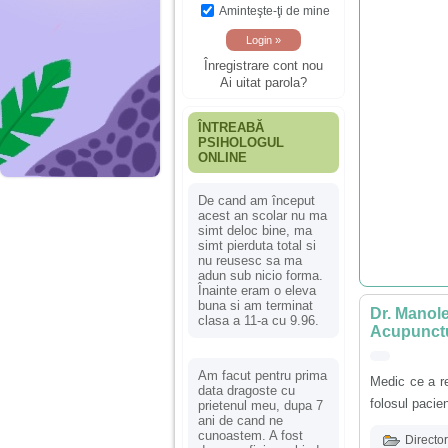
Aminteşte-ţi de mine
Înregistrare cont nou
Ai uitat parola?
ÎNTREABĂ
PSIHOLOGUL
ONLINE
De cand am început
acest an scolar nu ma
simt deloc bine, ma
simt pierduta total si
nu reusesc sa ma
adun sub nicio forma.
Înainte eram o eleva
buna si am terminat
Dr. Manole
clasa a 11-a cu 9.96.
Acupunctu
Am facut pentru prima
Medic ce a re
data dragoste cu
folosul pacien
prietenul meu, dupa 7
ani de cand ne
cunoastem. A fost
Director