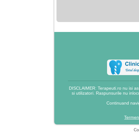
nimanui nu ii pasa de
mine. Din cauza asta
am inceput sa beau
alcool si am inceput
sa ma culc cu barbati
pentru bani.
DISCLAIMER: Terapeuti.ro nu isi asu
si utilizatori. Raspunsurile nu inlo
Continuand navig
Termeni
Cop