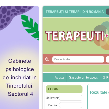
TERAPEUȚI ȘI TERAPII DIN ROMÂNIA
Acasa
Gaseste un terapeut
Pu
LOGIN
Rezultate 
Utilizator:
Parolă: