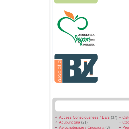
Fiica mea s-a nascut
cand eu aveam 17
ani, privind in urma
realizez cat de multe
greseli am facut in
educatia si cresterea
ei, am fost o mama
egoista, preocupata
de implinirea
profesionala, cand ea
era mica am neglijat-
o, ba chiar am fost si
agresiva, orice
greseala era taxata cu
o palma sau pedepse.
De 4 ani am o relatie
serioasa cu un barbat
in varsta de 32 de ani,
iar de aproximativ un
an jumate a inceput
sa se manifeste o
situatie care pe mine
ma deranjeaza.
Access Consciousness / Bars
(37)
Ost
Acupunctura
(21)
Ozo
Ma aflu aici pentru ca
Aerocrioterapie / Criosauna
(3)
Pre