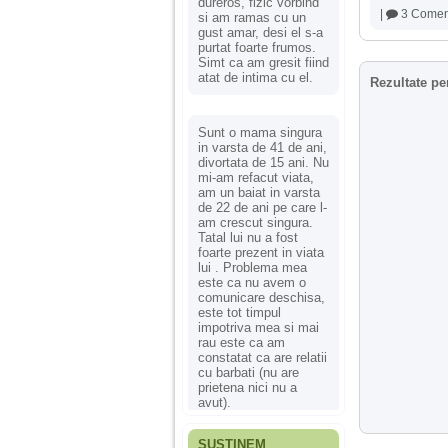
dureros, fizic vorbind
|
3 Coment
si am ramas cu un
gust amar, desi el s-a
purtat foarte frumos.
Simt ca am gresit fiind
atat de intima cu el.
Rezultate pe
Sunt o mama singura
in varsta de 41 de ani,
divortata de 15 ani. Nu
mi-am refacut viata,
am un baiat in varsta
de 22 de ani pe care l-
am crescut singura.
Tatal lui nu a fost
foarte prezent in viata
lui . Problema mea
este ca nu avem o
comunicare deschisa,
este tot timpul
impotriva mea si mai
rau este ca am
constatat ca are relatii
cu barbati (nu are
prietena nici nu a
avut).
SUSȚINEM