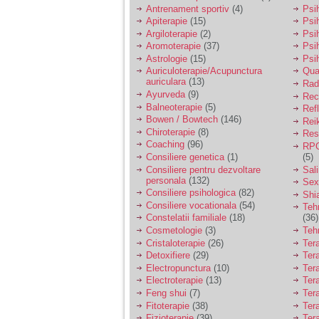
vreau sa stiu daca am
Antrenament sportiv
(4)
Psih
nevoie de un psiholog
Apiterapie
(15)
Psi
sau psihiatru.
Argiloterapie
(2)
Psi
Aromoterapie
(37)
Psi
Astrologie
(15)
Psi
Sunt casatorita, am
Auriculoterapie/Acupunctura
Qua
31 de ani si un copil in
auriculara
(13)
varsta de 2 ani care
Radi
mi-e lumina ochilor.
Ayurveda
(9)
Rec
De ceva timp simt ca
Balneoterapie
(5)
Ref
mi s-a adunat
Bowen / Bowtech
(146)
Rei
oboseala, o oboseala
Chiroterapie
(8)
Resp
cronica de care nu pot
Coaching
(96)
RPG
scapa si simt ca din
Consiliere genetica
(1)
(5)
cauza ei nu pot
controla nervii si
Consiliere pentru dezvoltare
Sal
cateodata are copilul
personala
(132)
Sex
de suferit.
Consiliere psihologica
(82)
Shi
Consiliere vocationala
(54)
Teh
Constelatii familiale
(18)
(36)
Am o bariera peste
Cosmetologie
(3)
Teh
care nu pot trece:
Cristaloterapie
(26)
Ter
prietena mea a ramas
Detoxifiere
(29)
Ter
insarcinata cu o fata.
Electropunctura
(10)
Ter
Am fost de comun
Electroterapie
(13)
Ter
acord sa facem un
copil, cu gandul ca e
Feng shui
(7)
Tera
baiat.
Fitoterapie
(38)
Ter
Fizioterapie
(39)
Ter