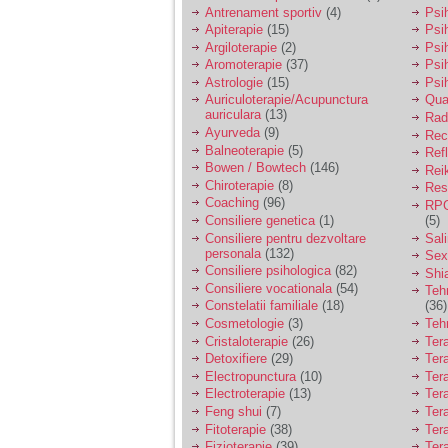
vreau sa stiu daca am
Antrenament sportiv
(4)
Psih
nevoie de un psiholog
Apiterapie
(15)
Psi
sau psihiatru.
Argiloterapie
(2)
Psi
Aromoterapie
(37)
Psi
Astrologie
(15)
Psi
Sunt casatorita, am
Auriculoterapie/Acupunctura
Qua
31 de ani si un copil in
auriculara
(13)
varsta de 2 ani care
Radi
mi-e lumina ochilor.
Ayurveda
(9)
Rec
De ceva timp simt ca
Balneoterapie
(5)
Ref
mi s-a adunat
Bowen / Bowtech
(146)
Rei
oboseala, o oboseala
Chiroterapie
(8)
Resp
cronica de care nu pot
Coaching
(96)
RPG
scapa si simt ca din
Consiliere genetica
(1)
(5)
cauza ei nu pot
controla nervii si
Consiliere pentru dezvoltare
Sal
cateodata are copilul
personala
(132)
Sex
de suferit.
Consiliere psihologica
(82)
Shi
Consiliere vocationala
(54)
Teh
Constelatii familiale
(18)
(36)
Am o bariera peste
Cosmetologie
(3)
Teh
care nu pot trece:
Cristaloterapie
(26)
Ter
prietena mea a ramas
Detoxifiere
(29)
Ter
insarcinata cu o fata.
Electropunctura
(10)
Ter
Am fost de comun
Electroterapie
(13)
Ter
acord sa facem un
copil, cu gandul ca e
Feng shui
(7)
Tera
baiat.
Fitoterapie
(38)
Ter
Fizioterapie
(39)
Ter