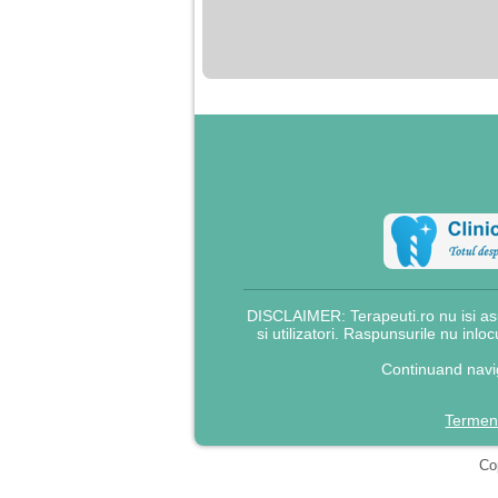
nimanui nu ii pasa de
mine. Din cauza asta
am inceput sa beau
alcool si am inceput
sa ma culc cu barbati
pentru bani.
DISCLAIMER: Terapeuti.ro nu isi asu
si utilizatori. Raspunsurile nu inlo
Continuand navig
Termeni
Cop