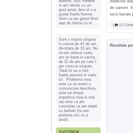
dureros, fizic vorbind
medicina alop
si am ramas cu un
de oameni. Ma
gust amar, desi el s-a
purtat foarte frumos.
lucru bazate 
Simt ca am gresit fiind
atat de intima cu el.
|
12 Comen
Sunt o mama singura
in varsta de 41 de ani,
Rezultate pe
divortata de 15 ani. Nu
mi-am refacut viata,
am un baiat in varsta
de 22 de ani pe care l-
am crescut singura.
Tatal lui nu a fost
foarte prezent in viata
lui . Problema mea
este ca nu avem o
comunicare deschisa,
este tot timpul
impotriva mea si mai
rau este ca am
constatat ca are relatii
cu barbati (nu are
prietena nici nu a
avut).
SUSȚINEM