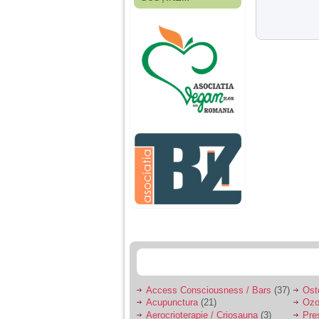
Fiica mea s-a nascut
cand eu aveam 17
ani, privind in urma
realizez cat de multe
greseli am facut in
educatia si cresterea
ei, am fost o mama
egoista, preocupata
de implinirea
profesionala, cand ea
era mica am neglijat-
o, ba chiar am fost si
agresiva, orice
greseala era taxata cu
o palma sau pedepse.
De 4 ani am o relatie
serioasa cu un barbat
in varsta de 32 de ani,
iar de aproximativ un
an jumate a inceput
sa se manifeste o
situatie care pe mine
ma deranjeaza.
Access Consciousness / Bars
(37)
Ost
Acupunctura
(21)
Ozo
Ma aflu aici pentru ca
Aerocrioterapie / Criosauna
(3)
Pre