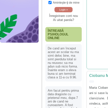
Aminteşte-ţi de mine
Înregistrare cont nou
Ai uitat parola?
ÎNTREABĂ
PSIHOLOGUL
ONLINE
De cand am început
acest an scolar nu ma
simt deloc bine, ma
simt pierduta total si
nu reusesc sa ma
adun sub nicio forma.
Înainte eram o eleva
buna si am terminat
Ciobanu M
clasa a 11-a cu 9.96.
Maria Ciobanu
Am facut pentru prima
ani si sase l
data dragoste cu
prietenul meu, dupa 7
clarviziune.
ani de cand ne
vindeca, astf
cunoastem. A fost