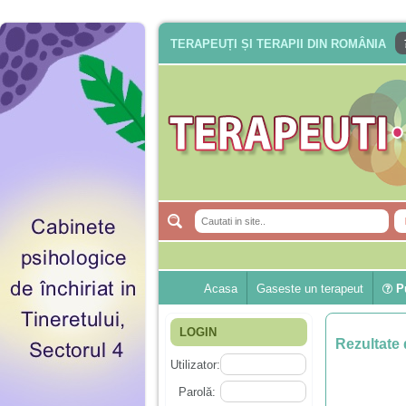
TERAPEUȚI ȘI TERAPII DIN ROMÂNIA
Acasa
Gaseste un terapeut
Pu
LOGIN
Rezultate 
Utilizator:
Parolă: