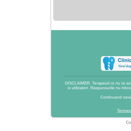
nimanui nu ii pasa de
mine. Din cauza asta
am inceput sa beau
alcool si am inceput
sa ma culc cu barbati
pentru bani.
DISCLAIMER: Terapeuti.ro nu isi asu
si utilizatori. Raspunsurile nu inlo
Continuand navig
Termeni
Cop