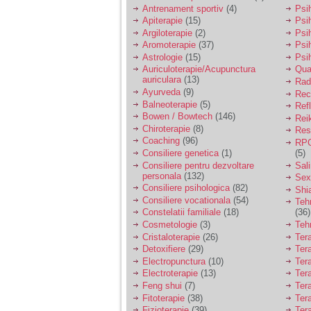
vreau sa stiu daca am
Antrenament sportiv
(4)
Psih
nevoie de un psiholog
Apiterapie
(15)
Psi
sau psihiatru.
Argiloterapie
(2)
Psi
Aromoterapie
(37)
Psi
Astrologie
(15)
Psi
Sunt casatorita, am
Auriculoterapie/Acupunctura
Qua
31 de ani si un copil in
auriculara
(13)
varsta de 2 ani care
Radi
mi-e lumina ochilor.
Ayurveda
(9)
Rec
De ceva timp simt ca
Balneoterapie
(5)
Ref
mi s-a adunat
Bowen / Bowtech
(146)
Rei
oboseala, o oboseala
Chiroterapie
(8)
Resp
cronica de care nu pot
Coaching
(96)
RPG
scapa si simt ca din
Consiliere genetica
(1)
(5)
cauza ei nu pot
controla nervii si
Consiliere pentru dezvoltare
Sal
cateodata are copilul
personala
(132)
Sex
de suferit.
Consiliere psihologica
(82)
Shi
Consiliere vocationala
(54)
Teh
Constelatii familiale
(18)
(36)
Am o bariera peste
Cosmetologie
(3)
Teh
care nu pot trece:
Cristaloterapie
(26)
Ter
prietena mea a ramas
Detoxifiere
(29)
Ter
insarcinata cu o fata.
Electropunctura
(10)
Ter
Am fost de comun
Electroterapie
(13)
Ter
acord sa facem un
copil, cu gandul ca e
Feng shui
(7)
Tera
baiat.
Fitoterapie
(38)
Ter
Fizioterapie
(39)
Ter