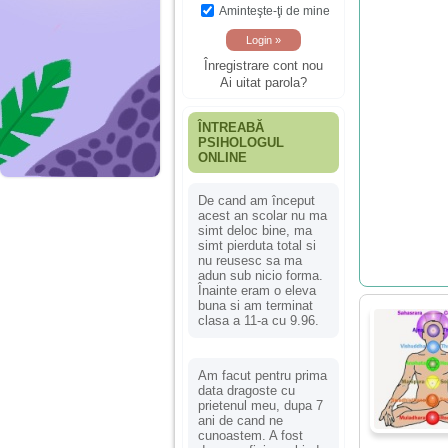
Aminteşte-ţi de mine
Înregistrare cont nou
Ai uitat parola?
ÎNTREABĂ
PSIHOLOGUL
ONLINE
De cand am început
acest an scolar nu ma
simt deloc bine, ma
simt pierduta total si
nu reusesc sa ma
adun sub nicio forma.
Înainte eram o eleva
buna si am terminat
clasa a 11-a cu 9.96.
Am facut pentru prima
data dragoste cu
prietenul meu, dupa 7
ani de cand ne
cunoastem. A fost