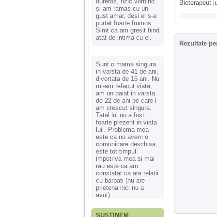
dureros, fizic vorbind
Bioterapeut j
si am ramas cu un
gust amar, desi el s-a
purtat foarte frumos.
Simt ca am gresit fiind
atat de intima cu el.
Rezultate pe
Sunt o mama singura
in varsta de 41 de ani,
divortata de 15 ani. Nu
mi-am refacut viata,
am un baiat in varsta
de 22 de ani pe care l-
am crescut singura.
Tatal lui nu a fost
foarte prezent in viata
lui . Problema mea
este ca nu avem o
comunicare deschisa,
este tot timpul
impotriva mea si mai
rau este ca am
constatat ca are relatii
cu barbati (nu are
prietena nici nu a
avut).
SUSȚINEM