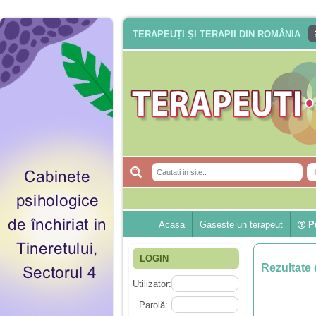
TERAPEUȚI ȘI TERAPII DIN ROMÂNIA
Acasa
Gaseste un terapeut
Pu
LOGIN
Rezultate 
Utilizator:
Parolă: