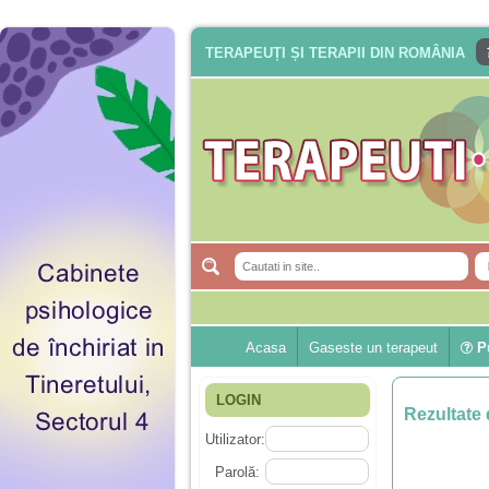
TERAPEUȚI ȘI TERAPII DIN ROMÂNIA
Acasa
Gaseste un terapeut
Pu
LOGIN
Rezultate 
Utilizator:
Parolă: