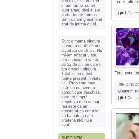
dureros, fizic vorbind
Terapii alter
si am ramas cu un
gust amar, desi el s-a
|
1 Comen
purtat foarte frumos.
Simt ca am gresit fiind
atat de intima cu el.
Sunt o mama singura
in varsta de 41 de ani,
divortata de 15 ani. Nu
mi-am refacut viata,
am un baiat in varsta
de 22 de ani pe care l-
am crescut singura.
Totul este iub
Tatal lui nu a fost
foarte prezent in viata
lui . Problema mea
Director
este ca nu avem o
Quantum To
comunicare deschisa,
este tot timpul
|
1 Comen
impotriva mea si mai
rau este ca am
constatat ca are relatii
cu barbati (nu are
prietena nici nu a
avut).
SUSȚINEM