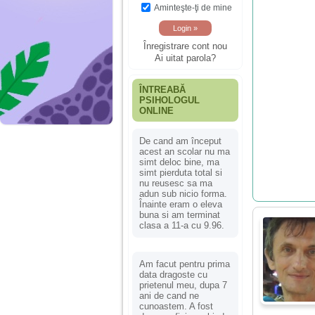
Aminteşte-ţi de mine
Înregistrare cont nou
Ai uitat parola?
ÎNTREABĂ
PSIHOLOGUL
ONLINE
De cand am început
acest an scolar nu ma
simt deloc bine, ma
simt pierduta total si
nu reusesc sa ma
adun sub nicio forma.
Înainte eram o eleva
buna si am terminat
clasa a 11-a cu 9.96.
Am facut pentru prima
data dragoste cu
prietenul meu, dupa 7
ani de cand ne
cunoastem. A fost