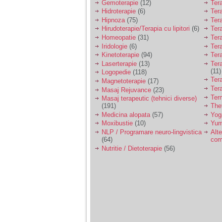
nimanui nu ii pasa de
Gemoterapie
(12)
Ter
mine. Din cauza asta
Hidroterapie
(6)
Ter
am inceput sa beau
Hipnoza
(75)
Ter
alcool si am inceput
Hirudoterapie/Terapia cu lipitori
(6)
Tera
sa ma culc cu barbati
pentru bani.
Homeopatie
(31)
Ter
Iridologie
(6)
Tera
Kinetoterapie
(94)
Tera
Laserterapie
(13)
Tera
(11)
Logopedie
(118)
Ter
Magnetoterapie
(17)
Ter
Masaj Rejuvance
(23)
Ter
Masaj terapeutic (tehnici diverse)
(191)
The
Medicina alopata
(57)
Yog
Moxibustie
(10)
Yum
NLP / Programare neuro-lingvistica
Alte
(64)
com
Nutritie / Dietoterapie
(56)