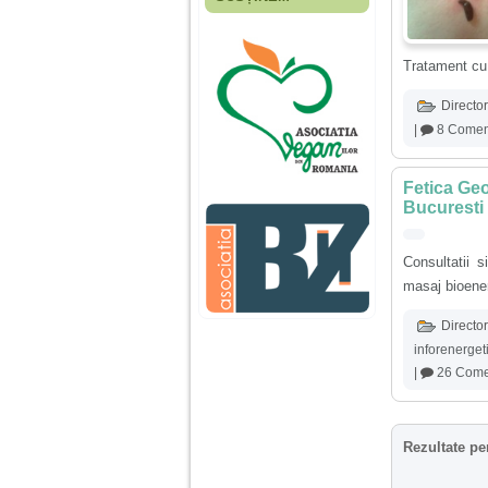
Fiica mea s-a nascut
cand eu aveam 17
ani, privind in urma
realizez cat de multe
Tratament cu 
greseli am facut in
educatia si cresterea
Director
ei, am fost o mama
egoista, preocupata
|
8 Coment
de implinirea
profesionala, cand ea
era mica am neglijat-
Fetica Geo
o, ba chiar am fost si
agresiva, orice
Bucuresti
greseala era taxata cu
o palma sau pedepse.
Consultatii s
masaj bioener
De 4 ani am o relatie
serioasa cu un barbat
Director
in varsta de 32 de ani,
iar de aproximativ un
inforenerget
an jumate a inceput
|
26 Comen
sa se manifeste o
situatie care pe mine
ma deranjeaza.
Rezultate pe
Ma aflu aici pentru ca