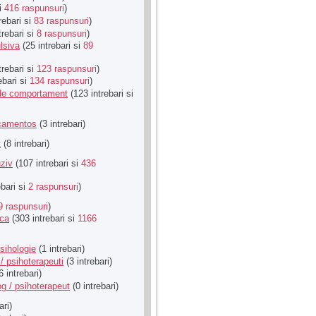
si
416 raspunsuri
)
rebari si
83 raspunsuri
)
trebari si
8 raspunsuri
)
lsiva
(25 intrebari si
89
trebari si
123 raspunsuri
)
ebari si
134 raspunsuri
)
u de comportament
(123 intrebari si
icamentos
(3 intrebari)
t
(8 intrebari)
ziv
(107 intrebari si
436
ebari si
2 raspunsuri
)
9 raspunsuri
)
ica
(303 intrebari si
1166
sihologie
(1 intrebari)
/ psihoterapeuti
(3 intrebari)
6 intrebari)
g / psihoterapeut
(0 intrebari)
ari)