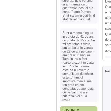
dureros, fizic vorbind
Eval
si am ramas cu un
Quan
gust amar, desi el s-a
purtat foarte frumos.
a r
Simt ca am gresit fiind
ace
atat de intima cu el.
uman
sal
Sunt o mama singura
Qua
in varsta de 41 de ani,
de p
divortata de 15 ani. Nu
mi-am refacut viata,
să t
am un baiat in varsta
apro
de 22 de ani pe care l-
am crescut singura.
Tatal lui nu a fost
foarte prezent in viata
lui . Problema mea
este ca nu avem o
Rez
comunicare deschisa,
este tot timpul
impotriva mea si mai
rau este ca am
constatat ca are relatii
cu barbati (nu are
prietena nici nu a
avut).
SUSȚINEM