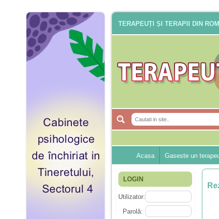
TERAPEUȚI ȘI TERAPII DIN RO
Acasa
Gaseste un terape
LOGIN
Rez
Utilizator:
Parolă: