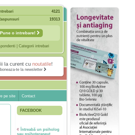
ntrebari
4121
Raspunsuri
19313
Pune o intrebare!
spondenti
|
Categorii intrebari
ii la curent cu
noutatile
!
boneaza-te la newsletter
e pe site
Contact
FACEBOOK
Întreabă un psiholog
sau psihoterapeut