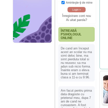
Aminteşte-ţi de mine
Înregistrare cont nou
Ai uitat parola?
ÎNTREABĂ
PSIHOLOGUL
ONLINE
De cand am început
acest an scolar nu ma
simt deloc bine, ma
simt pierduta total si
nu reusesc sa ma
adun sub nicio forma.
Înainte eram o eleva
buna si am terminat
clasa a 11-a cu 9.96.
Am facut pentru prima
data dragoste cu
prietenul meu, dupa 7
ani de cand ne
cunoastem. A fost