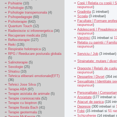
Copii | Relatia cu copiii | 
Psihiatrie
(10)
raspunsuri
)
Psihologie
(578)
Gradinita
(1 intrebari)
Psihologie transpersonala
(4)
Scoala
(3 intrebari)
Psihopedagogie
(60)
Facultate | Formare profes
Psihoterapie
(642)
raspunsuri
)
Quantum Touch
(12)
Adolescenti | Preadolesce
Radiestezie si inforenergetica
(34)
raspunsuri
)
Recuperare medicala
(15)
Varstnici
(31 intrebari si
1
Reflexoterapie
(127)
Relatia cu parintii / Famili
Reiki
(135)
raspunsuri
)
Respiratie holotropica
(2)
Serviciu / Job
(3 intrebari)
RPG / Reeducare posturala globala
(5)
Strainatate: mutare / dive
Salinoterapie
(5)
Sexologie
(25)
Dragoste | Relatii de cuplu
Shiatsu
(10)
raspunsuri
)
Tehnica eliberarii emotionale(EFT)
Despartire | Divort
(354 int
(36)
Sexualitate | Identitate se
Tehnici Jose Silva
(7)
raspunsuri
)
Terapie ABA
(97)
Personalitate | Comporta
Terapie asistata de animale
(5)
Anxietate
(177 intrebari si
Terapie craniosacrala
(52)
Atacuri de panica
(116 intr
Terapie cu bioptron
(6)
Depresie
(300 intrebari si
Terapie florala Bach
(41)
Fobii
(15 intrebari si
51 ra
Terapie geotermala
(3)
Schizofrenie
(14 intrebari 
Terapie McKenzie
(3)