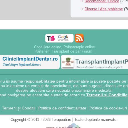
Recomandari juridice
(2 in
Diverse | Alte probleme
(70
Consiliere online, Psihoterapie online
Parteneri:
Transplant de par Forum
|
 isi asuma responsabilitatea pentru informatiile si pozele postate pe a
e nu inlocuiesc un consult de specialitate, ele sunt sugestii, directii de o
despre afectiuni care necesita o examinare medicala!
and navigarea pe acest site sunteti de acord cu
Termenii si Conditiile
Termeni şi Condiții
Politica de confidențialitate
Politica de cookie-uri
|
|
Copyright © 2011 - 2026 Terapeuti.ro | Toate drepturile rezervate.