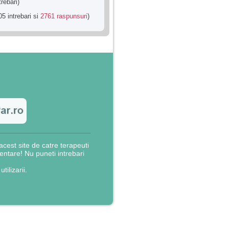
trebari)
5 intrebari si
2761 raspunsuri
)
cest site de catre terapeuti
rientare! Nu puneti intrebari
utilizarii.