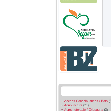
Fiica mea s-a nascut
cand eu aveam 17
ani, privind in urma
realizez cat de multe
greseli am facut in
educatia si cresterea
ei, am fost o mama
egoista, preocupata
de implinirea
profesionala, cand ea
era mica am neglijat-
o, ba chiar am fost si
agresiva, orice
greseala era taxata cu
o palma sau pedepse.
De 4 ani am o relatie
serioasa cu un barbat
in varsta de 32 de ani,
iar de aproximativ un
an jumate a inceput
sa se manifeste o
situatie care pe mine
ma deranjeaza.
Access Consciousness / Bars
(3
Acupunctura
(21)
Ma aflu aici pentru ca
Aerocrioterapie / Criosauna
(3)