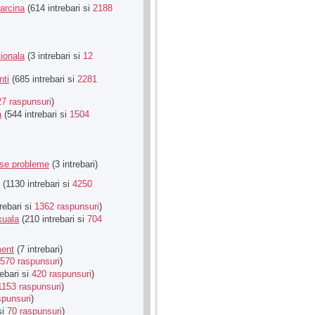
Sarcina
(614 intrebari si
2188
ionala
(3 intrebari si
12
nti
(685 intrebari si
2281
27 raspunsuri
)
a
(544 intrebari si
1504
rse probleme
(3 intrebari)
(1130 intrebari si
4250
rebari si
1362 raspunsuri
)
xuala
(210 intrebari si
704
ment
(7 intrebari)
570 raspunsuri
)
ebari si
420 raspunsuri
)
1153 raspunsuri
)
spunsuri
)
si
70 raspunsuri
)