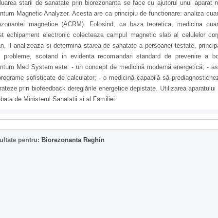
uarea starii de sanatate prin biorezonanta se face cu ajutorul unui aparat 
tum Magnetic Analyzer. Acesta are ca principiu de functionare: analiza cua
ezonantei magnetice (ACRM). Folosind, ca baza teoretica, medicina cuan
st echipament electronic colecteaza campul magnetic slab al celulelor cor
, il analizeaza si determina starea de sanatate a persoanei testate, princip
e probleme, scotand in evidenta recomandari standard de prevenire a boli
ntum Med System este: - un concept de medicină modernă energetică; - asi
rograme sofisticate de calculator; - o medicină capabilă să prediagnostiche
rateze prin biofeedback dereglările energetice depistate. Utilizarea aparatului
bata de Ministerul Sanatatii si al Familiei.
ultate pentru:
Biorezonanta Reghin