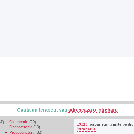
Cauta un terapeut sau
adreseaza o intrebare
7)
Osteopatie
(20)
19313
raspunsuri
primite pentr
Ozonoterapie
(10)
intrebarile
Presopunctura
(32)