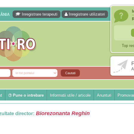
I
Inregistrare terapeuti
Inregistrare utilizatori
MÂNIA
Top re
F
A
ut
Pune o intrebare
Informatii utile / articole
Anunturi
Promovar
Biorezonanta Reghin
ultate director: