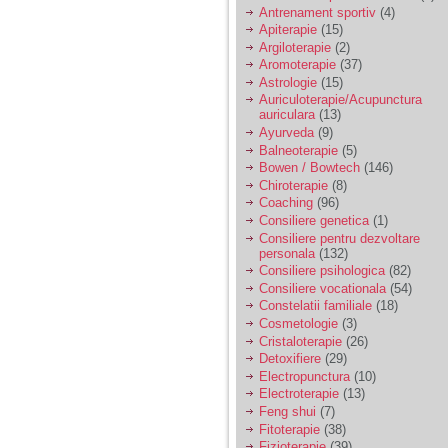
vreau sa stiu daca am
Antrenament sportiv
(4)
nevoie de un psiholog
Apiterapie
(15)
sau psihiatru.
Argiloterapie
(2)
Aromoterapie
(37)
Astrologie
(15)
Sunt casatorita, am
Auriculoterapie/Acupunctura
31 de ani si un copil in
auriculara
(13)
varsta de 2 ani care
mi-e lumina ochilor.
Ayurveda
(9)
De ceva timp simt ca
Balneoterapie
(5)
mi s-a adunat
Bowen / Bowtech
(146)
oboseala, o oboseala
Chiroterapie
(8)
cronica de care nu pot
Coaching
(96)
scapa si simt ca din
Consiliere genetica
(1)
cauza ei nu pot
controla nervii si
Consiliere pentru dezvoltare
cateodata are copilul
personala
(132)
de suferit.
Consiliere psihologica
(82)
Consiliere vocationala
(54)
Constelatii familiale
(18)
Am o bariera peste
Cosmetologie
(3)
care nu pot trece:
Cristaloterapie
(26)
prietena mea a ramas
Detoxifiere
(29)
insarcinata cu o fata.
Electropunctura
(10)
Am fost de comun
Electroterapie
(13)
acord sa facem un
copil, cu gandul ca e
Feng shui
(7)
baiat.
Fitoterapie
(38)
Fizioterapie
(39)