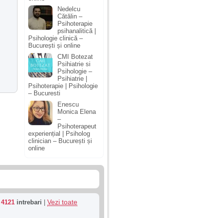
Nedelcu
Cătălin –
Psihoterapie
psihanalitică |
Psihologie clinică –
București și online
CMI Botezat
Psihiatrie si
Psihologie –
Psihiatrie |
Psihoterapie | Psihologie
– Bucuresti
Enescu
Monica Elena
–
Psihoterapeut
experiențial | Psiholog
clinician – București și
online
Vezi toate
u
4121
intrebari
|