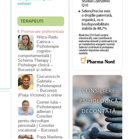
online!
TERAPEUTI
Promovare preferentiala
Hrițcu-Radu
Catinca –
Psihoterapie
cognitiv-
comportamentală |
Schema Therapy |
Psihologie clinică –
București și online
Ciucurovschi
Gabriela –
Psihoterapeut
– București
(Piața Victoriei) și online
Ciornei Iulia –
Psihoterapeut
adlerian |
Consilier
pentru dezvoltare
personală | Consilier
vocațional – București
Popa Marilena