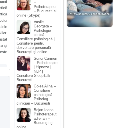
numit
–
Psihoterapeut
ntică
– Bucuresti si
tica
online (Skype)
pului
Vasile
Georgeta –
alele
Psihologie
lor.
clinică |
Consiliere psihologică |
stat
Consiliere pentru
ze şi
dezvoltare personală –
București și online
 este
Sorici Carmen
– Psihoterapie
| Hipnoza |
NLP |
Consiliere SleepTalk –
Bucuresti
Golea Alina –
Consiliere
psihologică |
Psiholog
clinician – București
Bejan Ioana –
Psihoterapeut
adlerian –
București și
online