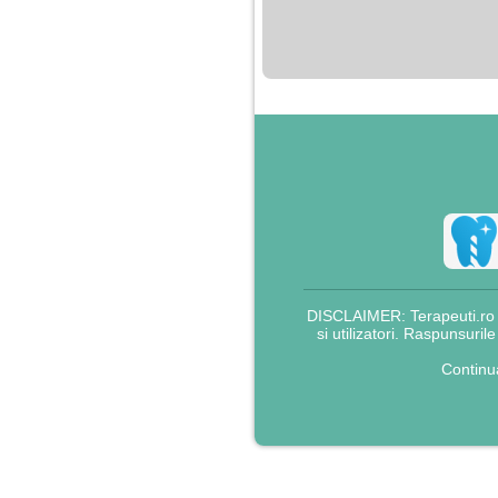
nimanui nu ii pasa de
mine. Din cauza asta
am inceput sa beau
alcool si am inceput
sa ma culc cu barbati
pentru bani.
DISCLAIMER: Terapeuti.ro nu
si utilizatori. Raspunsuril
Continu