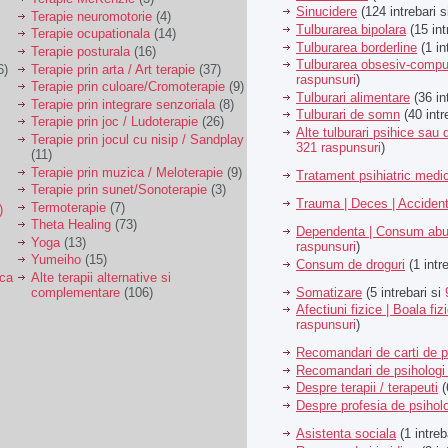
Sinucidere
(124 intrebari 
Terapie neuromotorie
(4)
Tulburarea bipolara
(15 int
Terapie ocupationala
(14)
Tulburarea borderline
(1 in
Terapie posturala
(16)
Tulburarea obsesiv-compu
6)
Terapie prin arta / Art terapie
(37)
raspunsuri
)
Terapie prin culoare/Cromoterapie
(9)
Tulburari alimentare
(36 in
Terapie prin integrare senzoriala
(8)
Tulburari de somn
(40 intr
Terapie prin joc / Ludoterapie
(26)
Alte tulburari psihice sa
Terapie prin jocul cu nisip / Sandplay
321 raspunsuri
)
(11)
Terapie prin muzica / Meloterapie
(9)
Tratament psihiatric med
Terapie prin sunet/Sonoterapie
(3)
Trauma | Deces | Acciden
Termoterapie
(7)
)
Theta Healing
(73)
Dependenta | Consum abu
Yoga
(13)
raspunsuri
)
Yumeiho
(15)
Consum de droguri
(1 intr
ica
Alte terapii alternative si
Somatizare
(5 intrebari si
complementare
(106)
Afectiuni fizice | Boala fiz
raspunsuri
)
Recomandari de carti de p
Recomandari de psihologi 
Despre terapii / terapeuti
(
Despre profesia de psiholo
Asistenta sociala
(1 intreb