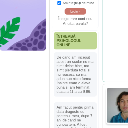
Aminteşte-ţi de mine
Înregistrare cont nou
Ai uitat parola?
ÎNTREABĂ
PSIHOLOGUL
ONLINE
De cand am început
acest an scolar nu ma
simt deloc bine, ma
simt pierduta total si
nu reusesc sa ma
adun sub nicio forma.
Înainte eram o eleva
buna si am terminat
clasa a 11-a cu 9.96.
Am facut pentru prima
data dragoste cu
prietenul meu, dupa 7
ani de cand ne
cunoastem. A fost