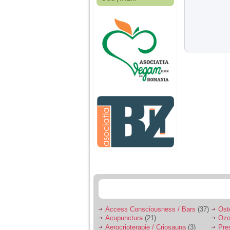
Fiica mea s-a nascut
cand eu aveam 17
ani, privind in urma
realizez cat de multe
greseli am facut in
educatia si cresterea
ei, am fost o mama
egoista, preocupata
de implinirea
profesionala, cand ea
era mica am neglijat-
o, ba chiar am fost si
agresiva, orice
greseala era taxata cu
o palma sau pedepse.
De 4 ani am o relatie
serioasa cu un barbat
in varsta de 32 de ani,
iar de aproximativ un
an jumate a inceput
sa se manifeste o
situatie care pe mine
ma deranjeaza.
Access Consciousness / Bars
(37)
Ost
Acupunctura
(21)
Ozo
Ma aflu aici pentru ca
Aerocrioterapie / Criosauna
(3)
Pre