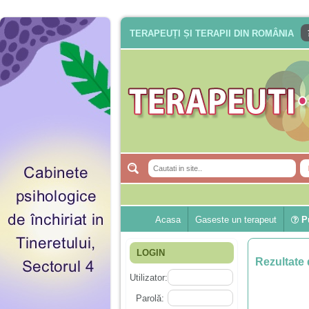
TERAPEUȚI ȘI TERAPII DIN ROMÂNIA
Acasa
Gaseste un terapeut
Pu
LOGIN
Rezultate 
Utilizator:
Parolă: