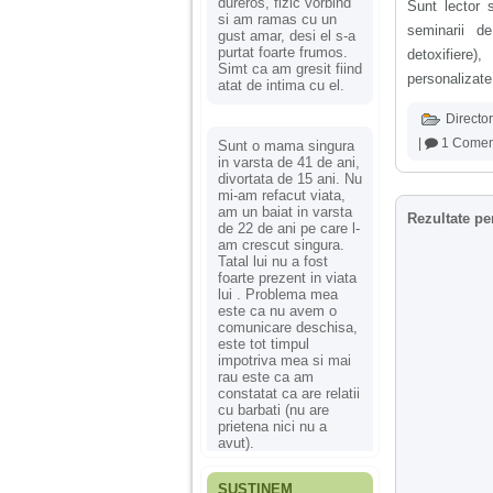
dureros, fizic vorbind
Sunt lector 
si am ramas cu un
seminarii de
gust amar, desi el s-a
purtat foarte frumos.
detoxifiere)
Simt ca am gresit fiind
personalizate 
atat de intima cu el.
Director
|
1 Comen
Sunt o mama singura
in varsta de 41 de ani,
divortata de 15 ani. Nu
mi-am refacut viata,
am un baiat in varsta
Rezultate pe
de 22 de ani pe care l-
am crescut singura.
Tatal lui nu a fost
foarte prezent in viata
lui . Problema mea
este ca nu avem o
comunicare deschisa,
este tot timpul
impotriva mea si mai
rau este ca am
constatat ca are relatii
cu barbati (nu are
prietena nici nu a
avut).
SUSȚINEM