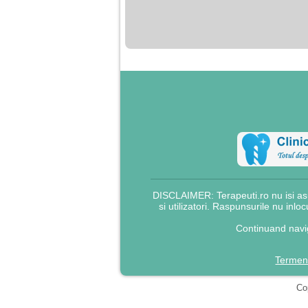
nimanui nu ii pasa de
mine. Din cauza asta
am inceput sa beau
alcool si am inceput
sa ma culc cu barbati
pentru bani.
DISCLAIMER: Terapeuti.ro nu isi asu
si utilizatori. Raspunsurile nu inlo
Continuand navig
Termeni
Cop