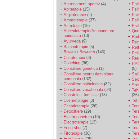
vreau sa stiu daca am
Antrenament sportiv
(4)
Psih
nevoie de un psiholog
Apiterapie
(15)
Psi
sau psihiatru.
Argiloterapie
(2)
Psi
Aromoterapie
(37)
Psi
Astrologie
(15)
Psi
Sunt casatorita, am
Auriculoterapie/Acupunctura
Qua
31 de ani si un copil in
auriculara
(13)
varsta de 2 ani care
Radi
mi-e lumina ochilor.
Ayurveda
(9)
Rec
De ceva timp simt ca
Balneoterapie
(5)
Ref
mi s-a adunat
Bowen / Bowtech
(146)
Rei
oboseala, o oboseala
Chiroterapie
(8)
Resp
cronica de care nu pot
Coaching
(96)
RPG
scapa si simt ca din
Consiliere genetica
(1)
(5)
cauza ei nu pot
controla nervii si
Consiliere pentru dezvoltare
Sal
cateodata are copilul
personala
(132)
Sex
de suferit.
Consiliere psihologica
(82)
Shi
Consiliere vocationala
(54)
Teh
Constelatii familiale
(18)
(36)
Am o bariera peste
Cosmetologie
(3)
Teh
care nu pot trece:
Cristaloterapie
(26)
Ter
prietena mea a ramas
Detoxifiere
(29)
Ter
insarcinata cu o fata.
Electropunctura
(10)
Ter
Am fost de comun
Electroterapie
(13)
Ter
acord sa facem un
copil, cu gandul ca e
Feng shui
(7)
Tera
baiat.
Fitoterapie
(38)
Ter
Fizioterapie
(39)
Ter