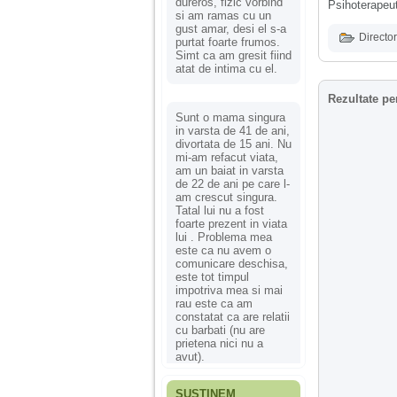
dureros, fizic vorbind
Psihoterapeut
si am ramas cu un
gust amar, desi el s-a
Director
purtat foarte frumos.
Simt ca am gresit fiind
atat de intima cu el.
Rezultate pe
Sunt o mama singura
in varsta de 41 de ani,
divortata de 15 ani. Nu
mi-am refacut viata,
am un baiat in varsta
de 22 de ani pe care l-
am crescut singura.
Tatal lui nu a fost
foarte prezent in viata
lui . Problema mea
este ca nu avem o
comunicare deschisa,
este tot timpul
impotriva mea si mai
rau este ca am
constatat ca are relatii
cu barbati (nu are
prietena nici nu a
avut).
SUSȚINEM