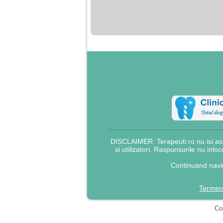
nimanui nu ii pasa de
mine. Din cauza asta
am inceput sa beau
alcool si am inceput
sa ma culc cu barbati
pentru bani.
DISCLAIMER: Terapeuti.ro nu isi asu
si utilizatori. Raspunsurile nu inlo
Continuand navig
Termeni
Cop