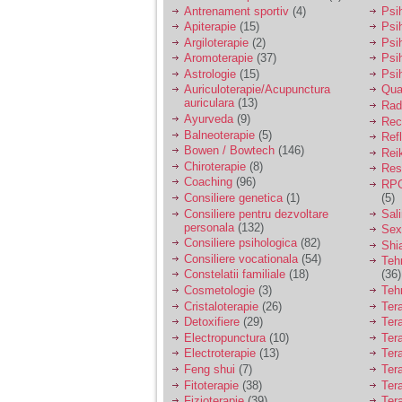
vreau sa stiu daca am
Antrenament sportiv
(4)
Psih
nevoie de un psiholog
Apiterapie
(15)
Psi
sau psihiatru.
Argiloterapie
(2)
Psi
Aromoterapie
(37)
Psi
Astrologie
(15)
Psi
Sunt casatorita, am
Auriculoterapie/Acupunctura
Qua
31 de ani si un copil in
auriculara
(13)
varsta de 2 ani care
Radi
mi-e lumina ochilor.
Ayurveda
(9)
Rec
De ceva timp simt ca
Balneoterapie
(5)
Ref
mi s-a adunat
Bowen / Bowtech
(146)
Rei
oboseala, o oboseala
Chiroterapie
(8)
Resp
cronica de care nu pot
Coaching
(96)
RPG
scapa si simt ca din
Consiliere genetica
(1)
(5)
cauza ei nu pot
controla nervii si
Consiliere pentru dezvoltare
Sal
cateodata are copilul
personala
(132)
Sex
de suferit.
Consiliere psihologica
(82)
Shi
Consiliere vocationala
(54)
Teh
Constelatii familiale
(18)
(36)
Am o bariera peste
Cosmetologie
(3)
Teh
care nu pot trece:
Cristaloterapie
(26)
Ter
prietena mea a ramas
Detoxifiere
(29)
Ter
insarcinata cu o fata.
Electropunctura
(10)
Ter
Am fost de comun
Electroterapie
(13)
Ter
acord sa facem un
copil, cu gandul ca e
Feng shui
(7)
Tera
baiat.
Fitoterapie
(38)
Ter
Fizioterapie
(39)
Ter