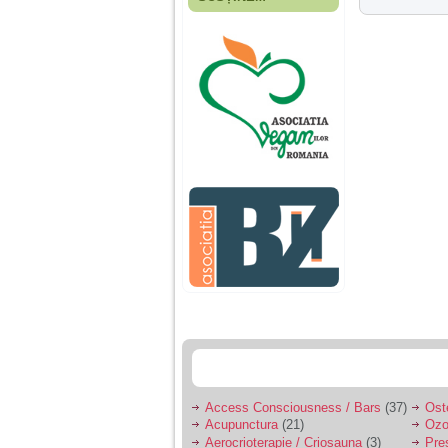
Fiica mea s-a nascut
cand eu aveam 17
ani, privind in urma
realizez cat de multe
greseli am facut in
educatia si cresterea
ei, am fost o mama
egoista, preocupata
de implinirea
profesionala, cand ea
era mica am neglijat-
o, ba chiar am fost si
agresiva, orice
greseala era taxata cu
o palma sau pedepse.
De 4 ani am o relatie
serioasa cu un barbat
in varsta de 32 de ani,
iar de aproximativ un
an jumate a inceput
sa se manifeste o
situatie care pe mine
ma deranjeaza.
Access Consciousness / Bars
(37)
Ost
Acupunctura
(21)
Ozo
Ma aflu aici pentru ca
Aerocrioterapie / Criosauna
(3)
Pre