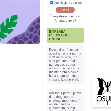
Aminteşte-ţi de mine
Înregistrare cont nou
Ai uitat parola?
ÎNTREABĂ
PSIHOLOGUL
ONLINE
De cand am început
acest an scolar nu ma
simt deloc bine, ma
simt pierduta total si
nu reusesc sa ma
adun sub nicio forma.
Înainte eram o eleva
buna si am terminat
clasa a 11-a cu 9.96.
Am facut pentru prima
data dragoste cu
prietenul meu, dupa 7
ani de cand ne
cunoastem. A fost