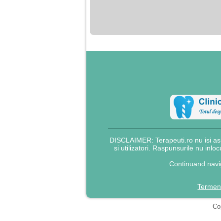
nimanui nu ii pasa de
mine. Din cauza asta
am inceput sa beau
alcool si am inceput
sa ma culc cu barbati
pentru bani.
DISCLAIMER: Terapeuti.ro nu isi asu
si utilizatori. Raspunsurile nu inlo
Continuand navig
Termeni
Cop