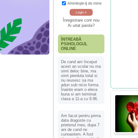
Aminteşte-ţi de mine
Înregistrare cont nou
Ai uitat parola?
ÎNTREABĂ
PSIHOLOGUL
ONLINE
De cand am început
acest an scolar nu ma
simt deloc bine, ma
simt pierduta total si
nu reusesc sa ma
adun sub nicio forma.
Înainte eram o eleva
buna si am terminat
clasa a 11-a cu 9.96.
Am facut pentru prima
data dragoste cu
prietenul meu, dupa 7
ani de cand ne
cunoastem. A fost