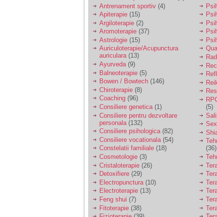
vreau sa stiu daca am
Antrenament sportiv
(4)
Psih
nevoie de un psiholog
Apiterapie
(15)
Psi
sau psihiatru.
Argiloterapie
(2)
Psi
Aromoterapie
(37)
Psi
Astrologie
(15)
Psi
Sunt casatorita, am
Auriculoterapie/Acupunctura
Qua
31 de ani si un copil in
auriculara
(13)
varsta de 2 ani care
Radi
mi-e lumina ochilor.
Ayurveda
(9)
Rec
De ceva timp simt ca
Balneoterapie
(5)
Ref
mi s-a adunat
Bowen / Bowtech
(146)
Rei
oboseala, o oboseala
Chiroterapie
(8)
Resp
cronica de care nu pot
Coaching
(96)
RPG
scapa si simt ca din
Consiliere genetica
(1)
(5)
cauza ei nu pot
controla nervii si
Consiliere pentru dezvoltare
Sal
cateodata are copilul
personala
(132)
Sex
de suferit.
Consiliere psihologica
(82)
Shi
Consiliere vocationala
(54)
Teh
Constelatii familiale
(18)
(36)
Am o bariera peste
Cosmetologie
(3)
Teh
care nu pot trece:
Cristaloterapie
(26)
Ter
prietena mea a ramas
Detoxifiere
(29)
Ter
insarcinata cu o fata.
Electropunctura
(10)
Ter
Am fost de comun
Electroterapie
(13)
Ter
acord sa facem un
copil, cu gandul ca e
Feng shui
(7)
Tera
baiat.
Fitoterapie
(38)
Ter
Fizioterapie
(39)
Ter