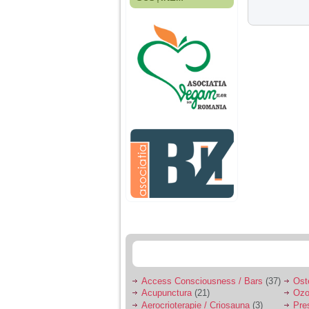
Fiica mea s-a nascut
cand eu aveam 17
ani, privind in urma
realizez cat de multe
greseli am facut in
educatia si cresterea
ei, am fost o mama
egoista, preocupata
de implinirea
profesionala, cand ea
era mica am neglijat-
o, ba chiar am fost si
agresiva, orice
greseala era taxata cu
o palma sau pedepse.
De 4 ani am o relatie
serioasa cu un barbat
in varsta de 32 de ani,
iar de aproximativ un
an jumate a inceput
sa se manifeste o
situatie care pe mine
ma deranjeaza.
Access Consciousness / Bars
(37)
Ost
Acupunctura
(21)
Ozo
Ma aflu aici pentru ca
Aerocrioterapie / Criosauna
(3)
Pre