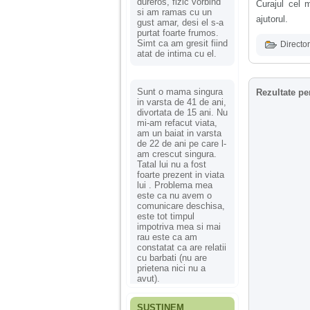
dureros, fizic vorbind
Curajul cel
si am ramas cu un
ajutorul.
gust amar, desi el s-a
purtat foarte frumos.
Simt ca am gresit fiind
Director
atat de intima cu el.
Sunt o mama singura
Rezultate pe
in varsta de 41 de ani,
divortata de 15 ani. Nu
mi-am refacut viata,
am un baiat in varsta
de 22 de ani pe care l-
am crescut singura.
Tatal lui nu a fost
foarte prezent in viata
lui . Problema mea
este ca nu avem o
comunicare deschisa,
este tot timpul
impotriva mea si mai
rau este ca am
constatat ca are relatii
cu barbati (nu are
prietena nici nu a
avut).
SUSȚINEM