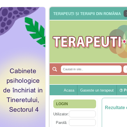
TERAPEUȚI ȘI TERAPII DIN ROMÂNIA
Acasa
Gaseste un terapeut
Pu
LOGIN
Rezultate 
Utilizator:
Parolă: