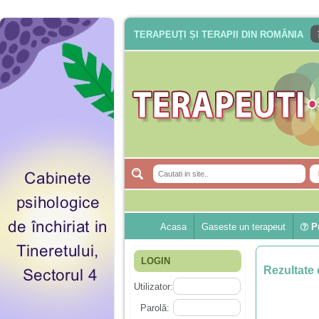
TERAPEUȚI ȘI TERAPII DIN ROMÂNIA
Acasa
Gaseste un terapeut
Pu
LOGIN
Rezultate 
Utilizator:
Parolă: