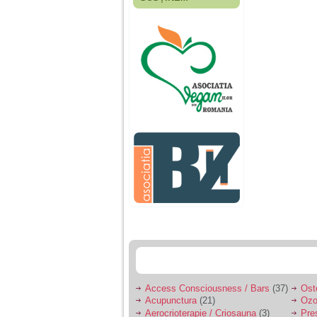
Fiica mea s-a nascut
cand eu aveam 17
ani, privind in urma
realizez cat de multe
greseli am facut in
educatia si cresterea
ei, am fost o mama
egoista, preocupata
de implinirea
profesionala, cand ea
era mica am neglijat-
o, ba chiar am fost si
agresiva, orice
greseala era taxata cu
o palma sau pedepse.
De 4 ani am o relatie
serioasa cu un barbat
in varsta de 32 de ani,
iar de aproximativ un
an jumate a inceput
sa se manifeste o
situatie care pe mine
ma deranjeaza.
Access Consciousness / Bars
(37)
Ost
Acupunctura
(21)
Ozo
Ma aflu aici pentru ca
Aerocrioterapie / Criosauna
(3)
Pre