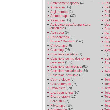
vreau sa stiu daca am
Antrenament sportiv
(4)
Psih
nevoie de un psiholog
Apiterapie
(15)
Psi
sau psihiatru.
Argiloterapie
(2)
Psi
Aromoterapie
(37)
Psi
Astrologie
(15)
Psi
Sunt casatorita, am
Auriculoterapie/Acupunctura
Qua
31 de ani si un copil in
auriculara
(13)
varsta de 2 ani care
Radi
mi-e lumina ochilor.
Ayurveda
(9)
Rec
De ceva timp simt ca
Balneoterapie
(5)
Ref
mi s-a adunat
Bowen / Bowtech
(146)
Rei
oboseala, o oboseala
Chiroterapie
(8)
Resp
cronica de care nu pot
Coaching
(96)
RPG
scapa si simt ca din
Consiliere genetica
(1)
(5)
cauza ei nu pot
controla nervii si
Consiliere pentru dezvoltare
Sal
cateodata are copilul
personala
(132)
Sex
de suferit.
Consiliere psihologica
(82)
Shi
Consiliere vocationala
(54)
Teh
Constelatii familiale
(18)
(36)
Am o bariera peste
Cosmetologie
(3)
Teh
care nu pot trece:
Cristaloterapie
(26)
Ter
prietena mea a ramas
Detoxifiere
(29)
Ter
insarcinata cu o fata.
Electropunctura
(10)
Ter
Am fost de comun
Electroterapie
(13)
Ter
acord sa facem un
copil, cu gandul ca e
Feng shui
(7)
Tera
baiat.
Fitoterapie
(38)
Ter
Fizioterapie
(39)
Ter