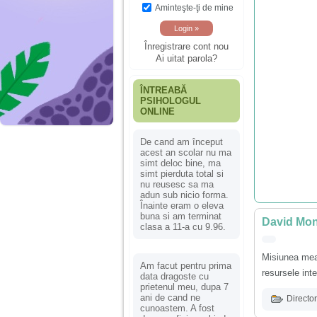
Aminteşte-ţi de mine
Înregistrare cont nou
Ai uitat parola?
ÎNTREABĂ
PSIHOLOGUL
ONLINE
De cand am început
acest an scolar nu ma
simt deloc bine, ma
simt pierduta total si
nu reusesc sa ma
adun sub nicio forma.
Înainte eram o eleva
buna si am terminat
David Mon
clasa a 11-a cu 9.96.
Misiunea mea 
Am facut pentru prima
resursele inte
data dragoste cu
prietenul meu, dupa 7
ani de cand ne
Director
cunoastem. A fost