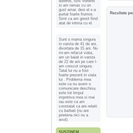
dureros, fizic vorbind
si am ramas cu un
gust amar, desi el s-a
Rezultate pe
purtat foarte frumos.
Simt ca am gresit fiind
atat de intima cu el.
Sunt o mama singura
in varsta de 41 de ani,
divortata de 15 ani. Nu
mi-am refacut viata,
am un baiat in varsta
de 22 de ani pe care l-
am crescut singura.
Tatal lui nu a fost
foarte prezent in viata
lui . Problema mea
este ca nu avem o
comunicare deschisa,
este tot timpul
impotriva mea si mai
rau este ca am
constatat ca are relatii
cu barbati (nu are
prietena nici nu a
avut).
SUSȚINEM