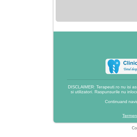
nimanui nu ii pasa de
mine. Din cauza asta
am inceput sa beau
alcool si am inceput
sa ma culc cu barbati
pentru bani.
DISCLAIMER: Terapeuti.ro nu isi asu
si utilizatori. Raspunsurile nu inlo
Continuand navig
Termeni
Cop