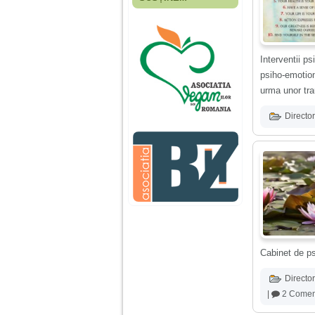
Fiica mea s-a nascut
cand eu aveam 17
ani, privind in urma
realizez cat de multe
greseli am facut in
educatia si cresterea
Interventii p
ei, am fost o mama
psiho-emotiona
egoista, preocupata
urma unor trau
de implinirea
profesionala, cand ea
era mica am neglijat-
Director
o, ba chiar am fost si
agresiva, orice
greseala era taxata cu
o palma sau pedepse.
De 4 ani am o relatie
serioasa cu un barbat
in varsta de 32 de ani,
iar de aproximativ un
an jumate a inceput
sa se manifeste o
Cabinet de ps
situatie care pe mine
ma deranjeaza.
Director
|
2 Coment
Ma aflu aici pentru ca