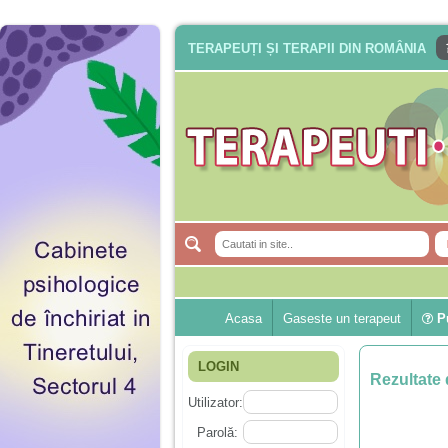
TERAPEUȚI ȘI TERAPII DIN ROMÂNIA
Acasa
Gaseste un terapeut
Pu
LOGIN
Rezultate 
Utilizator:
Parolă: