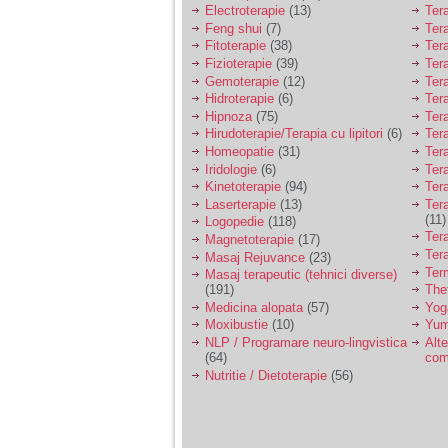
nimanui nu ii pasa de
Electroterapie
(13)
Ter
mine. Din cauza asta
Feng shui
(7)
Tera
am inceput sa beau
alcool si am inceput
Fitoterapie
(38)
Ter
sa ma culc cu barbati
Fizioterapie
(39)
Ter
pentru bani.
Gemoterapie
(12)
Ter
Hidroterapie
(6)
Ter
Hipnoza
(75)
Ter
Hirudoterapie/Terapia cu lipitori
(6)
Tera
Homeopatie
(31)
Ter
Iridologie
(6)
Tera
Kinetoterapie
(94)
Tera
Laserterapie
(13)
Tera
(11)
Logopedie
(118)
Ter
Magnetoterapie
(17)
Ter
Masaj Rejuvance
(23)
Ter
Masaj terapeutic (tehnici diverse)
(191)
The
Medicina alopata
(57)
Yog
Moxibustie
(10)
Yum
NLP / Programare neuro-lingvistica
Alte
(64)
com
Nutritie / Dietoterapie
(56)