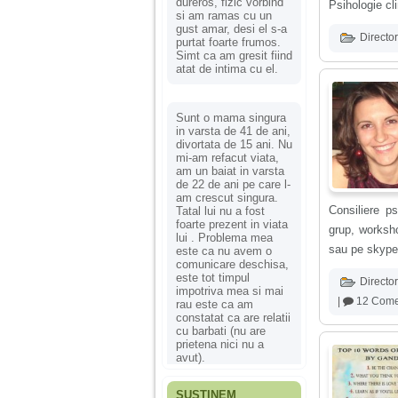
dureros, fizic vorbind
Psihologie cl
si am ramas cu un
gust amar, desi el s-a
Director
purtat foarte frumos.
Simt ca am gresit fiind
atat de intima cu el.
Sunt o mama singura
in varsta de 41 de ani,
divortata de 15 ani. Nu
mi-am refacut viata,
am un baiat in varsta
de 22 de ani pe care l-
am crescut singura.
Consiliere ps
Tatal lui nu a fost
foarte prezent in viata
grup, worksho
lui . Problema mea
sau pe skype
este ca nu avem o
comunicare deschisa,
este tot timpul
Director
impotriva mea si mai
|
12 Comen
rau este ca am
constatat ca are relatii
cu barbati (nu are
prietena nici nu a
avut).
SUSȚINEM