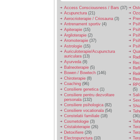
Access Consciousness / Bars
(37)
Ost
Am 14 ani si o mare
Acupunctura
(21)
Ozo
problema. Acum 8 luni
Aerocrioterapie / Criosauna
(3)
Pre
am inceput o relatie
Antrenament sportiv
(4)
Psih
cu un baiat in varsta
de 20 de ani, m-a
Apiterapie
(15)
Psi
cucerit cu vorbe dulci,
Argiloterapie
(2)
Psi
cadouri, promisiuni de
Aromoterapie
(37)
Psi
casatorie, asa ca m-
Astrologie
(15)
Psi
am culcat cu el si in
Auriculoterapie/Acupunctura
Qua
scurt timp am ramas
auriculara
(13)
Radi
insarcinata. El cand a
Ayurveda
(9)
aflat a plecat in afara,
Rec
la munca, si a rupt
Balneoterapie
(5)
Ref
orice legatura cu
Bowen / Bowtech
(146)
Rei
mine. Mama m-a batut
Chiroterapie
(8)
Resp
si m-a jignit in ultimul
Coaching
(96)
RPG
hal, ba chiar m-a fortat
Consiliere genetica
(1)
(5)
sa stau sa imi
Consiliere pentru dezvoltare
Sal
introduca coada de
personala
(132)
mop in vagin.
Sex
Consiliere psihologica
(82)
Shi
Consiliere vocationala
(54)
Teh
Constelatii familiale
(18)
(36)
Am 20 ani si am avut
o viata foarte grea. O
Cosmetologie
(3)
Teh
familie care nu m-a
Cristaloterapie
(26)
Ter
crescut cum trebuie,
Detoxifiere
(29)
Ter
tata alcoolic, mai
Electropunctura
(10)
Ter