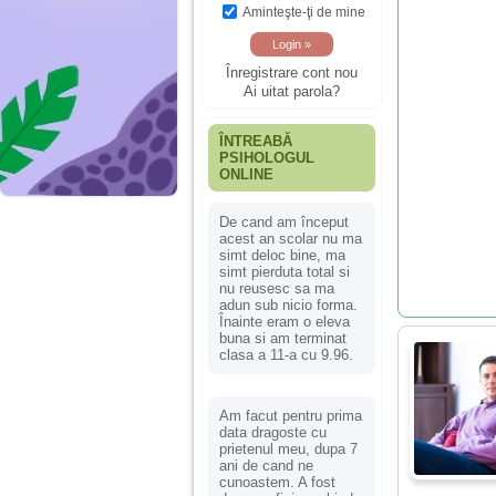
Aminteşte-ţi de mine
Înregistrare cont nou
Ai uitat parola?
ÎNTREABĂ
PSIHOLOGUL
ONLINE
De cand am început
acest an scolar nu ma
simt deloc bine, ma
simt pierduta total si
nu reusesc sa ma
adun sub nicio forma.
Înainte eram o eleva
buna si am terminat
clasa a 11-a cu 9.96.
Am facut pentru prima
data dragoste cu
prietenul meu, dupa 7
ani de cand ne
cunoastem. A fost