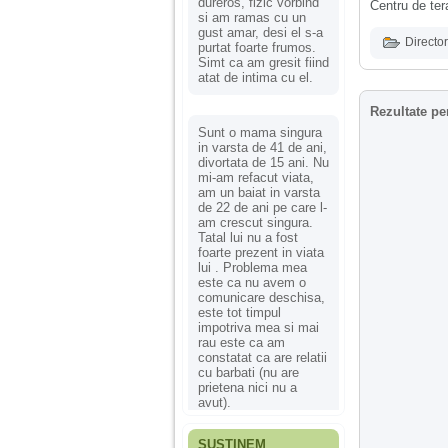
dureros, fizic vorbind
Centru de tera
si am ramas cu un
gust amar, desi el s-a
Director
purtat foarte frumos.
Simt ca am gresit fiind
atat de intima cu el.
Rezultate pe
Sunt o mama singura
in varsta de 41 de ani,
divortata de 15 ani. Nu
mi-am refacut viata,
am un baiat in varsta
de 22 de ani pe care l-
am crescut singura.
Tatal lui nu a fost
foarte prezent in viata
lui . Problema mea
este ca nu avem o
comunicare deschisa,
este tot timpul
impotriva mea si mai
rau este ca am
constatat ca are relatii
cu barbati (nu are
prietena nici nu a
avut).
SUSȚINEM