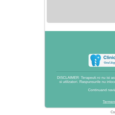
nimanui nu ii pasa de
mine. Din cauza asta
am inceput sa beau
alcool si am inceput
sa ma culc cu barbati
pentru bani.
DISCLAIMER: Terapeuti.ro nu isi asu
si utilizatori. Raspunsurile nu inlo
Continuand navig
Termeni
Cop