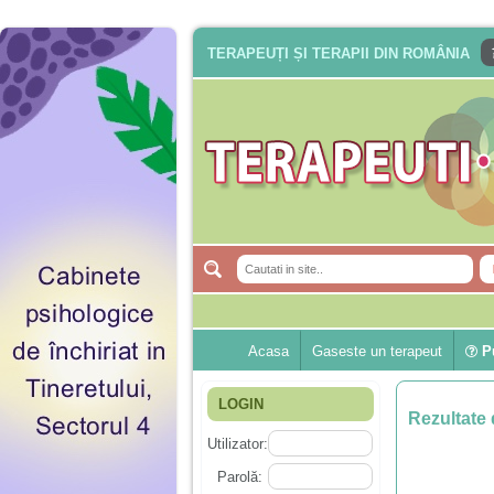
TERAPEUȚI ȘI TERAPII DIN ROMÂNIA
Acasa
Gaseste un terapeut
Pu
LOGIN
Rezultate 
Utilizator:
Parolă: