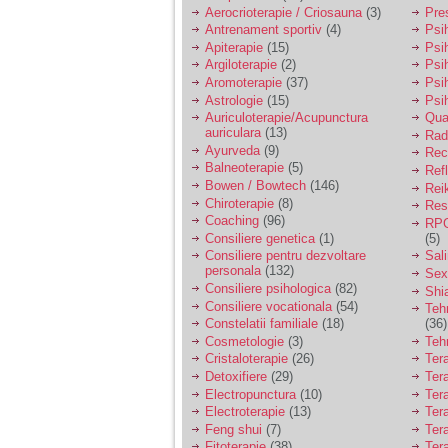
vreau sa stiu daca am
Aerocrioterapie / Criosauna
(3)
Pre
nevoie de un psiholog
Antrenament sportiv
(4)
Psih
sau psihiatru.
Apiterapie
(15)
Psi
Argiloterapie
(2)
Psi
Aromoterapie
(37)
Psi
Sunt casatorita, am
Astrologie
(15)
Psi
31 de ani si un copil in
varsta de 2 ani care
Auriculoterapie/Acupunctura
Qua
mi-e lumina ochilor.
auriculara
(13)
Radi
De ceva timp simt ca
Ayurveda
(9)
Rec
mi s-a adunat
Balneoterapie
(5)
Ref
oboseala, o oboseala
Bowen / Bowtech
(146)
Rei
cronica de care nu pot
Chiroterapie
(8)
Resp
scapa si simt ca din
Coaching
(96)
cauza ei nu pot
RPG
controla nervii si
Consiliere genetica
(1)
(5)
cateodata are copilul
Consiliere pentru dezvoltare
Sal
de suferit.
personala
(132)
Sex
Consiliere psihologica
(82)
Shi
Consiliere vocationala
(54)
Teh
Am o bariera peste
Constelatii familiale
(18)
(36)
care nu pot trece:
Cosmetologie
(3)
Teh
prietena mea a ramas
Cristaloterapie
(26)
Ter
insarcinata cu o fata.
Detoxifiere
(29)
Ter
Am fost de comun
Electropunctura
(10)
Ter
acord sa facem un
copil, cu gandul ca e
Electroterapie
(13)
Ter
baiat.
Feng shui
(7)
Tera
Fitoterapie
(38)
Ter