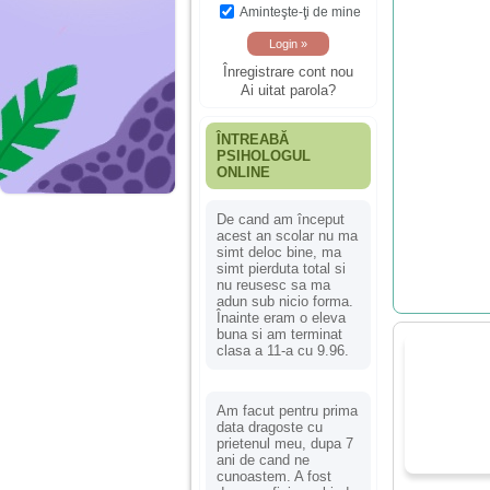
Aminteşte-ţi de mine
Înregistrare cont nou
Ai uitat parola?
ÎNTREABĂ
PSIHOLOGUL
ONLINE
De cand am început
acest an scolar nu ma
simt deloc bine, ma
simt pierduta total si
nu reusesc sa ma
adun sub nicio forma.
Înainte eram o eleva
buna si am terminat
clasa a 11-a cu 9.96.
Am facut pentru prima
data dragoste cu
prietenul meu, dupa 7
ani de cand ne
cunoastem. A fost