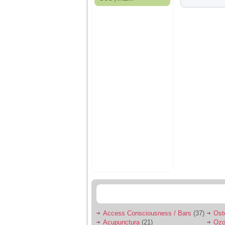
Fiica mea s-a nascut
cand eu aveam 17
ani, privind in urma
realizez cat de multe
greseli am facut in
educatia si cresterea
ei, am fost o mama
egoista, preocupata
de implinirea
profesionala, cand ea
era mica am neglijat-
o, ba chiar am fost si
agresiva, orice
greseala era taxata cu
o palma sau pedepse.
De 4 ani am o relatie
serioasa cu un barbat
in varsta de 32 de ani,
iar de aproximativ un
an jumate a inceput
sa se manifeste o
situatie care pe mine
ma deranjeaza.
Access Consciousness / Bars
(37)
Ost
Ma aflu aici pentru ca
Acupunctura
(21)
Ozo