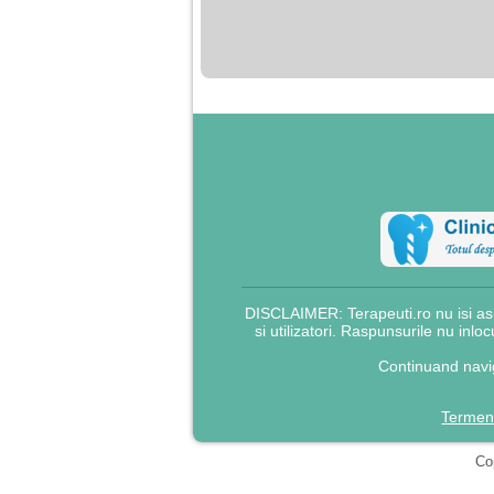
nimanui nu ii pasa de
mine. Din cauza asta
am inceput sa beau
alcool si am inceput
sa ma culc cu barbati
pentru bani.
DISCLAIMER: Terapeuti.ro nu isi asu
si utilizatori. Raspunsurile nu inlo
Continuand navig
Termeni
Cop