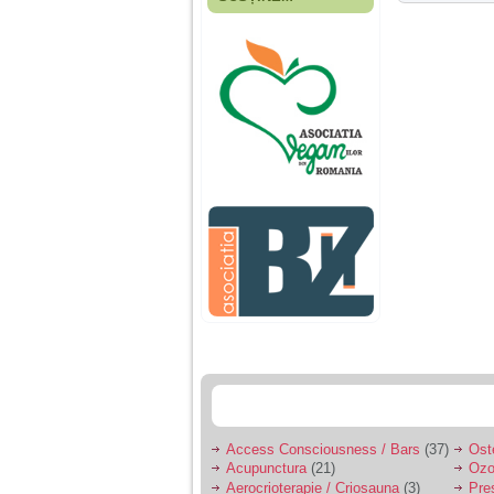
Fiica mea s-a nascut
cand eu aveam 17
ani, privind in urma
realizez cat de multe
greseli am facut in
educatia si cresterea
ei, am fost o mama
egoista, preocupata
de implinirea
profesionala, cand ea
era mica am neglijat-
o, ba chiar am fost si
agresiva, orice
greseala era taxata cu
o palma sau pedepse.
De 4 ani am o relatie
serioasa cu un barbat
in varsta de 32 de ani,
iar de aproximativ un
an jumate a inceput
sa se manifeste o
situatie care pe mine
ma deranjeaza.
Access Consciousness / Bars
(37)
Ost
Acupunctura
(21)
Ozo
Ma aflu aici pentru ca
Aerocrioterapie / Criosauna
(3)
Pre