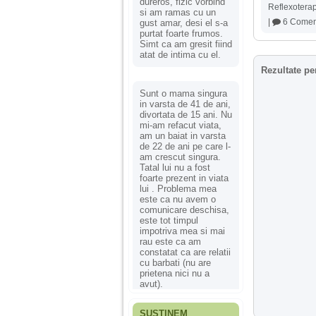
dureros, fizic vorbind
Reflexotera
si am ramas cu un
|
6 Coment
gust amar, desi el s-a
purtat foarte frumos.
Simt ca am gresit fiind
atat de intima cu el.
Rezultate pe
Sunt o mama singura
in varsta de 41 de ani,
divortata de 15 ani. Nu
mi-am refacut viata,
am un baiat in varsta
de 22 de ani pe care l-
am crescut singura.
Tatal lui nu a fost
foarte prezent in viata
lui . Problema mea
este ca nu avem o
comunicare deschisa,
este tot timpul
impotriva mea si mai
rau este ca am
constatat ca are relatii
cu barbati (nu are
prietena nici nu a
avut).
SUSȚINEM