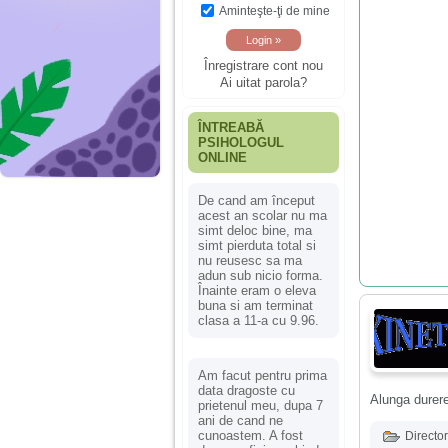
Aminteşte-ţi de mine
Înregistrare cont nou
Ai uitat parola?
ÎNTREABĂ
PSIHOLOGUL
ONLINE
De cand am început
acest an scolar nu ma
simt deloc bine, ma
simt pierduta total si
nu reusesc sa ma
adun sub nicio forma.
Înainte eram o eleva
buna si am terminat
clasa a 11-a cu 9.96.
Am facut pentru prima
data dragoste cu
Alunga durere
prietenul meu, dupa 7
ani de cand ne
cunoastem. A fost
Director