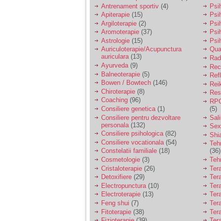
vreau sa stiu daca am
Antrenament sportiv
(4)
Psih
nevoie de un psiholog
Apiterapie
(15)
Psi
sau psihiatru.
Argiloterapie
(2)
Psi
Aromoterapie
(37)
Psi
Astrologie
(15)
Psi
Sunt casatorita, am
Auriculoterapie/Acupunctura
Qua
31 de ani si un copil in
auriculara
(13)
varsta de 2 ani care
Radi
mi-e lumina ochilor.
Ayurveda
(9)
Rec
De ceva timp simt ca
Balneoterapie
(5)
Ref
mi s-a adunat
Bowen / Bowtech
(146)
Rei
oboseala, o oboseala
Chiroterapie
(8)
Resp
cronica de care nu pot
Coaching
(96)
RPG
scapa si simt ca din
Consiliere genetica
(1)
(5)
cauza ei nu pot
controla nervii si
Consiliere pentru dezvoltare
Sal
cateodata are copilul
personala
(132)
Sex
de suferit.
Consiliere psihologica
(82)
Shi
Consiliere vocationala
(54)
Teh
Constelatii familiale
(18)
(36)
Am o bariera peste
Cosmetologie
(3)
Teh
care nu pot trece:
Cristaloterapie
(26)
Ter
prietena mea a ramas
Detoxifiere
(29)
Ter
insarcinata cu o fata.
Electropunctura
(10)
Ter
Am fost de comun
Electroterapie
(13)
Ter
acord sa facem un
copil, cu gandul ca e
Feng shui
(7)
Tera
baiat.
Fitoterapie
(38)
Ter
Fizioterapie
(39)
Ter