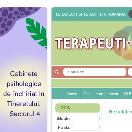
TERAPEUȚI ȘI TERAPII DIN ROMÂNIA
Acasa
Gaseste un terapeut
Pu
LOGIN
Rezultate 
Utilizator:
Parolă: