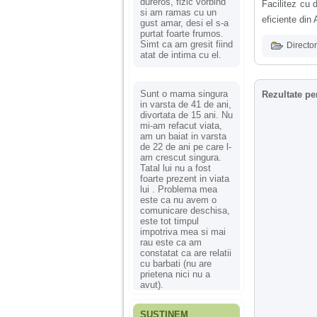
dureros, fizic vorbind
Facilitez cu 
si am ramas cu un
eficiente di
gust amar, desi el s-a
purtat foarte frumos.
Simt ca am gresit fiind
Director
atat de intima cu el.
Sunt o mama singura
Rezultate pe
in varsta de 41 de ani,
divortata de 15 ani. Nu
mi-am refacut viata,
am un baiat in varsta
de 22 de ani pe care l-
am crescut singura.
Tatal lui nu a fost
foarte prezent in viata
lui . Problema mea
este ca nu avem o
comunicare deschisa,
este tot timpul
impotriva mea si mai
rau este ca am
constatat ca are relatii
cu barbati (nu are
prietena nici nu a
avut).
SUSȚINEM