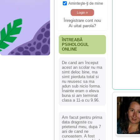
Aminteşte-ţi de mine
Înregistrare cont nou
Ai uitat parola?
ÎNTREABĂ
PSIHOLOGUL
ONLINE
De cand am început
acest an scolar nu ma
simt deloc bine, ma
simt pierduta total si
nu reusesc sa ma
adun sub nicio forma.
Înainte eram o eleva
buna si am terminat
clasa a 11-a cu 9.96.
Am facut pentru prima
data dragoste cu
prietenul meu, dupa 7
ani de cand ne
cunoastem. A fost