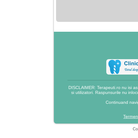
nimanui nu ii pasa de
mine. Din cauza asta
am inceput sa beau
alcool si am inceput
sa ma culc cu barbati
pentru bani.
DISCLAIMER: Terapeuti.ro nu isi asu
si utilizatori. Raspunsurile nu inlo
Continuand navig
Termeni
Cop