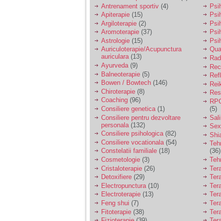
vreau sa stiu daca am
Antrenament sportiv
(4)
Psih
nevoie de un psiholog
Apiterapie
(15)
Psi
sau psihiatru.
Argiloterapie
(2)
Psi
Aromoterapie
(37)
Psi
Astrologie
(15)
Psi
Sunt casatorita, am
Auriculoterapie/Acupunctura
Qua
31 de ani si un copil in
auriculara
(13)
varsta de 2 ani care
Radi
mi-e lumina ochilor.
Ayurveda
(9)
Rec
De ceva timp simt ca
Balneoterapie
(5)
Ref
mi s-a adunat
Bowen / Bowtech
(146)
Rei
oboseala, o oboseala
Chiroterapie
(8)
Resp
cronica de care nu pot
Coaching
(96)
RPG
scapa si simt ca din
Consiliere genetica
(1)
(5)
cauza ei nu pot
controla nervii si
Consiliere pentru dezvoltare
Sal
cateodata are copilul
personala
(132)
Sex
de suferit.
Consiliere psihologica
(82)
Shi
Consiliere vocationala
(54)
Teh
Constelatii familiale
(18)
(36)
Am o bariera peste
Cosmetologie
(3)
Teh
care nu pot trece:
Cristaloterapie
(26)
Ter
prietena mea a ramas
Detoxifiere
(29)
Ter
insarcinata cu o fata.
Electropunctura
(10)
Ter
Am fost de comun
Electroterapie
(13)
Ter
acord sa facem un
copil, cu gandul ca e
Feng shui
(7)
Tera
baiat.
Fitoterapie
(38)
Ter
Fizioterapie
(39)
Ter