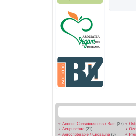
Fiica mea s-a nascut
cand eu aveam 17
ani, privind in urma
realizez cat de multe
greseli am facut in
educatia si cresterea
ei, am fost o mama
egoista, preocupata
de implinirea
profesionala, cand ea
era mica am neglijat-
o, ba chiar am fost si
agresiva, orice
greseala era taxata cu
o palma sau pedepse.
De 4 ani am o relatie
serioasa cu un barbat
in varsta de 32 de ani,
iar de aproximativ un
an jumate a inceput
sa se manifeste o
situatie care pe mine
ma deranjeaza.
Access Consciousness / Bars
(37)
Ost
Acupunctura
(21)
Ozo
Ma aflu aici pentru ca
Aerocrioterapie / Criosauna
(3)
Pre