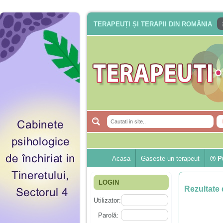
TERAPEUȚI ȘI TERAPII DIN ROMÂNIA
Acasa
Gaseste un terapeut
Pu
LOGIN
Rezultate 
Utilizator:
Parolă: