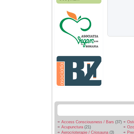
Fiica mea s-a nascut
cand eu aveam 17
ani, privind in urma
realizez cat de multe
greseli am facut in
educatia si cresterea
ei, am fost o mama
egoista, preocupata
de implinirea
profesionala, cand ea
era mica am neglijat-
o, ba chiar am fost si
agresiva, orice
greseala era taxata cu
o palma sau pedepse.
De 4 ani am o relatie
serioasa cu un barbat
in varsta de 32 de ani,
iar de aproximativ un
an jumate a inceput
sa se manifeste o
situatie care pe mine
ma deranjeaza.
Access Consciousness / Bars
(37)
Ost
Acupunctura
(21)
Ozo
Ma aflu aici pentru ca
Aerocrioterapie / Criosauna
(3)
Pre