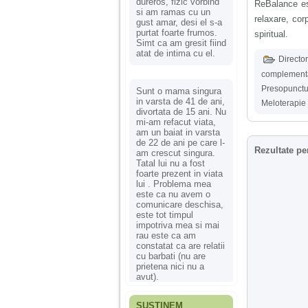
dureros, fizic vorbind
ReBalance est
si am ramas cu un
relaxare, cor
gust amar, desi el s-a
purtat foarte frumos.
spiritual.
Simt ca am gresit fiind
atat de intima cu el.
Director
complement
Presopunctu
Sunt o mama singura
in varsta de 41 de ani,
Meloterapie
divortata de 15 ani. Nu
mi-am refacut viata,
am un baiat in varsta
de 22 de ani pe care l-
Rezultate pe
am crescut singura.
Tatal lui nu a fost
foarte prezent in viata
lui . Problema mea
este ca nu avem o
comunicare deschisa,
este tot timpul
impotriva mea si mai
rau este ca am
constatat ca are relatii
cu barbati (nu are
prietena nici nu a
avut).
SUSȚINEM