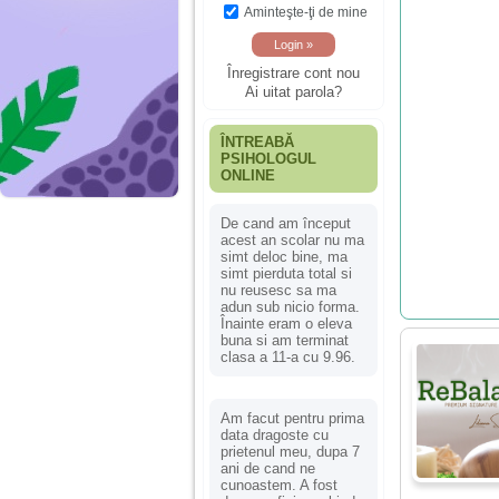
Aminteşte-ţi de mine
Înregistrare cont nou
Ai uitat parola?
ÎNTREABĂ
PSIHOLOGUL
ONLINE
De cand am început
acest an scolar nu ma
simt deloc bine, ma
simt pierduta total si
nu reusesc sa ma
adun sub nicio forma.
Înainte eram o eleva
buna si am terminat
clasa a 11-a cu 9.96.
Am facut pentru prima
data dragoste cu
prietenul meu, dupa 7
ani de cand ne
cunoastem. A fost