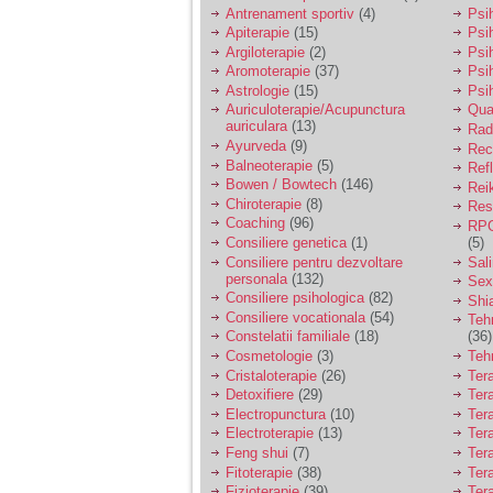
vreau sa stiu daca am
Antrenament sportiv
(4)
Psih
nevoie de un psiholog
Apiterapie
(15)
Psi
sau psihiatru.
Argiloterapie
(2)
Psi
Aromoterapie
(37)
Psi
Astrologie
(15)
Psi
Sunt casatorita, am
Auriculoterapie/Acupunctura
Qua
31 de ani si un copil in
auriculara
(13)
varsta de 2 ani care
Radi
mi-e lumina ochilor.
Ayurveda
(9)
Rec
De ceva timp simt ca
Balneoterapie
(5)
Ref
mi s-a adunat
Bowen / Bowtech
(146)
Rei
oboseala, o oboseala
Chiroterapie
(8)
Resp
cronica de care nu pot
Coaching
(96)
RPG
scapa si simt ca din
Consiliere genetica
(1)
(5)
cauza ei nu pot
controla nervii si
Consiliere pentru dezvoltare
Sal
cateodata are copilul
personala
(132)
Sex
de suferit.
Consiliere psihologica
(82)
Shi
Consiliere vocationala
(54)
Teh
Constelatii familiale
(18)
(36)
Am o bariera peste
Cosmetologie
(3)
Teh
care nu pot trece:
Cristaloterapie
(26)
Ter
prietena mea a ramas
Detoxifiere
(29)
Ter
insarcinata cu o fata.
Electropunctura
(10)
Ter
Am fost de comun
Electroterapie
(13)
Ter
acord sa facem un
copil, cu gandul ca e
Feng shui
(7)
Tera
baiat.
Fitoterapie
(38)
Ter
Fizioterapie
(39)
Ter