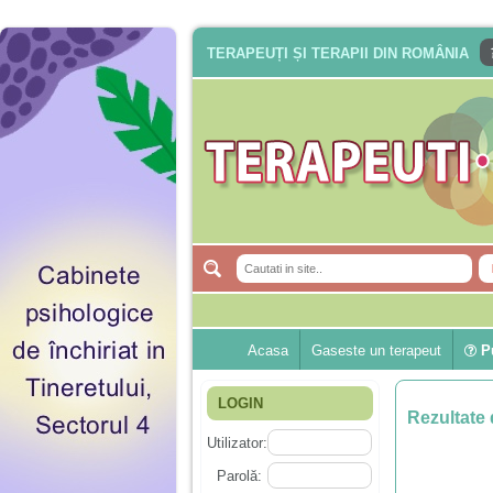
TERAPEUȚI ȘI TERAPII DIN ROMÂNIA
Acasa
Gaseste un terapeut
Pu
LOGIN
Rezultate 
Utilizator:
Parolă: