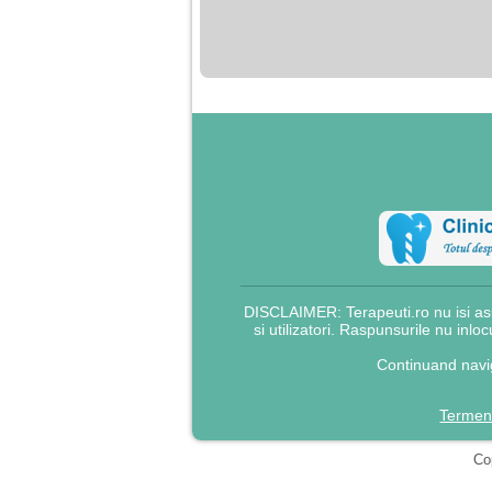
nimanui nu ii pasa de
mine. Din cauza asta
am inceput sa beau
alcool si am inceput
sa ma culc cu barbati
pentru bani.
DISCLAIMER: Terapeuti.ro nu isi asu
si utilizatori. Raspunsurile nu inlo
Continuand navig
Termeni
Cop