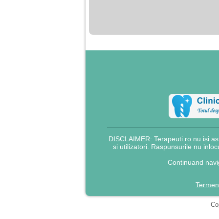
nimanui nu ii pasa de
mine. Din cauza asta
am inceput sa beau
alcool si am inceput
sa ma culc cu barbati
pentru bani.
DISCLAIMER: Terapeuti.ro nu isi asu
si utilizatori. Raspunsurile nu inlo
Continuand navig
Termeni
Cop