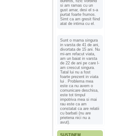
dureros, fizic vorbind
si am ramas cu un
gust amar, desi el s-a
purtat foarte frumos.
Simt ca am gresit fiind
atat de intima cu el.
Sunt o mama singura
in varsta de 41 de ani,
divortata de 15 ani. Nu
mi-am refacut viata,
am un baiat in varsta
de 22 de ani pe care l-
am crescut singura.
Tatal lui nu a fost
foarte prezent in viata
lui . Problema mea
este ca nu avem o
comunicare deschisa,
este tot timpul
impotriva mea si mai
rau este ca am
constatat ca are relatii
cu barbati (nu are
prietena nici nu a
avut).
SUSȚINEM