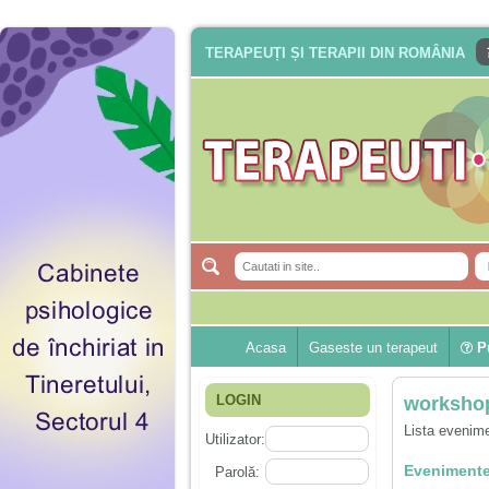
TERAPEUȚI ȘI TERAPII DIN ROMÂNIA
Acasa
Gaseste un terapeut
Pu
LOGIN
workshop
Lista evenime
Utilizator:
Evenimente
Parolă: