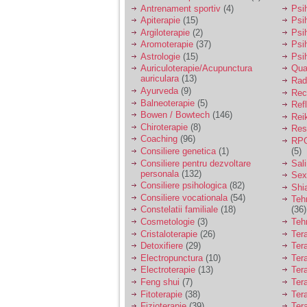
vreau sa stiu daca am
Antrenament sportiv
(4)
Psih
nevoie de un psiholog
Apiterapie
(15)
Psi
sau psihiatru.
Argiloterapie
(2)
Psi
Aromoterapie
(37)
Psi
Astrologie
(15)
Psi
Sunt casatorita, am
Auriculoterapie/Acupunctura
Qua
31 de ani si un copil in
auriculara
(13)
varsta de 2 ani care
Radi
mi-e lumina ochilor.
Ayurveda
(9)
Rec
De ceva timp simt ca
Balneoterapie
(5)
Ref
mi s-a adunat
Bowen / Bowtech
(146)
Rei
oboseala, o oboseala
Chiroterapie
(8)
Resp
cronica de care nu pot
Coaching
(96)
RPG
scapa si simt ca din
Consiliere genetica
(1)
(5)
cauza ei nu pot
controla nervii si
Consiliere pentru dezvoltare
Sal
cateodata are copilul
personala
(132)
Sex
de suferit.
Consiliere psihologica
(82)
Shi
Consiliere vocationala
(54)
Teh
Constelatii familiale
(18)
(36)
Am o bariera peste
Cosmetologie
(3)
Teh
care nu pot trece:
Cristaloterapie
(26)
Ter
prietena mea a ramas
Detoxifiere
(29)
Ter
insarcinata cu o fata.
Electropunctura
(10)
Ter
Am fost de comun
Electroterapie
(13)
Ter
acord sa facem un
copil, cu gandul ca e
Feng shui
(7)
Tera
baiat.
Fitoterapie
(38)
Ter
Fizioterapie
(39)
Ter