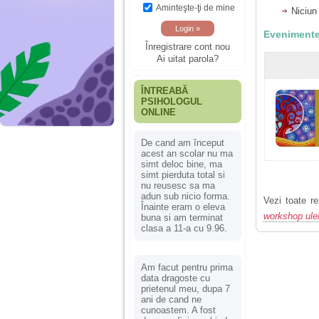
Aminteşte-ţi de mine
Niciun
Evenimente
Înregistrare cont nou
Ai uitat parola?
ÎNTREABĂ
PSIHOLOGUL
ONLINE
De cand am început
acest an scolar nu ma
simt deloc bine, ma
simt pierduta total si
nu reusesc sa ma
adun sub nicio forma.
Vezi toate re
Înainte eram o eleva
workshop ulei
buna si am terminat
clasa a 11-a cu 9.96.
Am facut pentru prima
data dragoste cu
prietenul meu, dupa 7
ani de cand ne
cunoastem. A fost