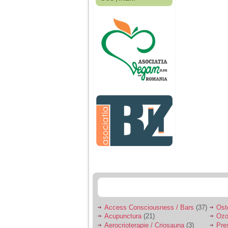
Fiica mea s-a nascut
cand eu aveam 17
ani, privind in urma
realizez cat de multe
greseli am facut in
educatia si cresterea
ei, am fost o mama
egoista, preocupata
de implinirea
profesionala, cand ea
era mica am neglijat-
o, ba chiar am fost si
agresiva, orice
greseala era taxata cu
o palma sau pedepse.
De 4 ani am o relatie
serioasa cu un barbat
in varsta de 32 de ani,
iar de aproximativ un
an jumate a inceput
sa se manifeste o
situatie care pe mine
ma deranjeaza.
Access Consciousness / Bars
(37)
Ost
Acupunctura
(21)
Ozo
Ma aflu aici pentru ca
Aerocrioterapie / Criosauna
(3)
Pre