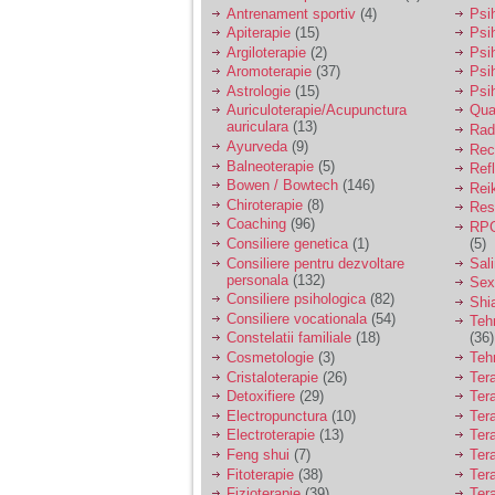
vreau sa stiu daca am
Antrenament sportiv
(4)
Psih
nevoie de un psiholog
Apiterapie
(15)
Psi
sau psihiatru.
Argiloterapie
(2)
Psi
Aromoterapie
(37)
Psi
Astrologie
(15)
Psi
Sunt casatorita, am
Auriculoterapie/Acupunctura
Qua
31 de ani si un copil in
auriculara
(13)
varsta de 2 ani care
Radi
mi-e lumina ochilor.
Ayurveda
(9)
Rec
De ceva timp simt ca
Balneoterapie
(5)
Ref
mi s-a adunat
Bowen / Bowtech
(146)
Rei
oboseala, o oboseala
Chiroterapie
(8)
Resp
cronica de care nu pot
Coaching
(96)
RPG
scapa si simt ca din
Consiliere genetica
(1)
(5)
cauza ei nu pot
controla nervii si
Consiliere pentru dezvoltare
Sal
cateodata are copilul
personala
(132)
Sex
de suferit.
Consiliere psihologica
(82)
Shi
Consiliere vocationala
(54)
Teh
Constelatii familiale
(18)
(36)
Am o bariera peste
Cosmetologie
(3)
Teh
care nu pot trece:
Cristaloterapie
(26)
Ter
prietena mea a ramas
Detoxifiere
(29)
Ter
insarcinata cu o fata.
Electropunctura
(10)
Ter
Am fost de comun
Electroterapie
(13)
Ter
acord sa facem un
copil, cu gandul ca e
Feng shui
(7)
Tera
baiat.
Fitoterapie
(38)
Ter
Fizioterapie
(39)
Ter