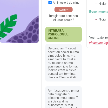
Aminteşte-ţi de mine
Niciun
Evenimente
Înregistrare cont nou
Niciun
Ai uitat parola?
ÎNTREABĂ
PSIHOLOGUL
Vezi toate re
ONLINE
vindecare ing
De cand am început
acest an scolar nu ma
simt deloc bine, ma
simt pierduta total si
nu reusesc sa ma
adun sub nicio forma.
Înainte eram o eleva
buna si am terminat
clasa a 11-a cu 9.96.
Am facut pentru prima
data dragoste cu
prietenul meu, dupa 7
ani de cand ne
cunoastem. A fost