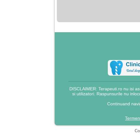
nimanui nu ii pasa de
mine. Din cauza asta
am inceput sa beau
alcool si am inceput
sa ma culc cu barbati
pentru bani.
DISCLAIMER: Terapeuti.ro nu isi asu
si utilizatori. Raspunsurile nu inlo
Continuand navig
Termeni
Cop