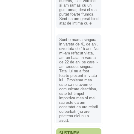
dureros, fizic vorbind
si am ramas cu un
gust amar, desi el s-a
purtat foarte frumos.
Simt ca am gresit fiind
atat de intima cu el.
Sunt o mama singura
in varsta de 41 de ani,
divortata de 15 ani. Nu
mi-am refacut viata,
am un baiat in varsta
de 22 de ani pe care l-
am crescut singura.
Tatal lui nu a fost
foarte prezent in viata
lui . Problema mea
este ca nu avem o
comunicare deschisa,
este tot timpul
impotriva mea si mai
rau este ca am
constatat ca are relatii
cu barbati (nu are
prietena nici nu a
avut).
SUSȚINEM