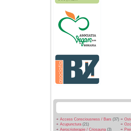
Fiica mea s-a nascut
cand eu aveam 17
ani, privind in urma
realizez cat de multe
greseli am facut in
educatia si cresterea
ei, am fost o mama
egoista, preocupata
de implinirea
profesionala, cand ea
era mica am neglijat-
o, ba chiar am fost si
agresiva, orice
greseala era taxata cu
o palma sau pedepse.
De 4 ani am o relatie
serioasa cu un barbat
in varsta de 32 de ani,
iar de aproximativ un
an jumate a inceput
sa se manifeste o
situatie care pe mine
ma deranjeaza.
Access Consciousness / Bars
(37)
Ost
Acupunctura
(21)
Ozo
Ma aflu aici pentru ca
Aerocrioterapie / Criosauna
(3)
Pre