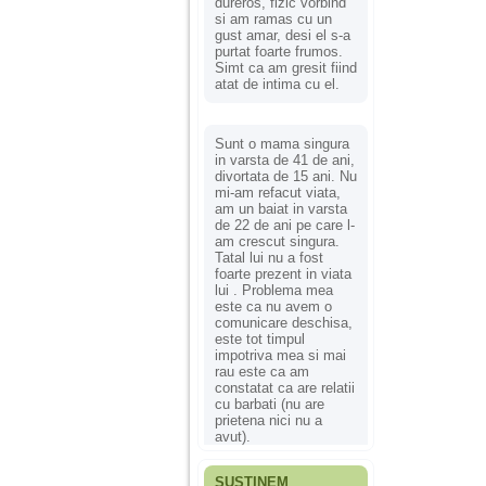
dureros, fizic vorbind
si am ramas cu un
gust amar, desi el s-a
purtat foarte frumos.
Simt ca am gresit fiind
atat de intima cu el.
Sunt o mama singura
in varsta de 41 de ani,
divortata de 15 ani. Nu
mi-am refacut viata,
am un baiat in varsta
de 22 de ani pe care l-
am crescut singura.
Tatal lui nu a fost
foarte prezent in viata
lui . Problema mea
este ca nu avem o
comunicare deschisa,
este tot timpul
impotriva mea si mai
rau este ca am
constatat ca are relatii
cu barbati (nu are
prietena nici nu a
avut).
SUSȚINEM