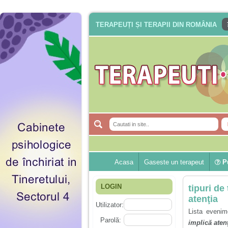
TERAPEUȚI ȘI TERAPII DIN ROMÂNIA
Acasa
Gaseste un terapeut
Pu
LOGIN
tipuri de
atenţia
Utilizator:
Lista evenim
Parolă:
implică aten