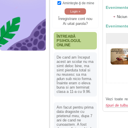
Aminteşte-ţi de mine
Evenimente
Niciun
Înregistrare cont nou
Ai uitat parola?
Evenimente
ÎNTREABĂ
PSIHOLOGUL
ONLINE
De cand am început
acest an scolar nu ma
simt deloc bine, ma
simt pierduta total si
nu reusesc sa ma
adun sub nicio forma.
Înainte eram o eleva
buna si am terminat
clasa a 11-a cu 9.96.
Vezi toate re
tipuri de tulb
Am facut pentru prima
data dragoste cu
prietenul meu, dupa 7
ani de cand ne
cunoastem. A fost