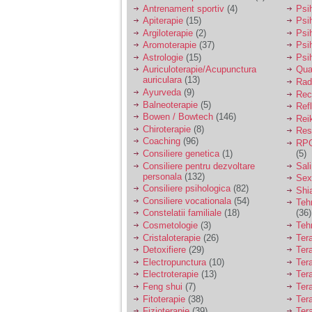
vreau sa stiu daca am
Antrenament sportiv
(4)
Psih
nevoie de un psiholog
Apiterapie
(15)
Psi
sau psihiatru.
Argiloterapie
(2)
Psi
Aromoterapie
(37)
Psi
Astrologie
(15)
Psi
Sunt casatorita, am
Auriculoterapie/Acupunctura
Qua
31 de ani si un copil in
auriculara
(13)
varsta de 2 ani care
Radi
mi-e lumina ochilor.
Ayurveda
(9)
Rec
De ceva timp simt ca
Balneoterapie
(5)
Ref
mi s-a adunat
Bowen / Bowtech
(146)
Rei
oboseala, o oboseala
Chiroterapie
(8)
Resp
cronica de care nu pot
Coaching
(96)
RPG
scapa si simt ca din
Consiliere genetica
(1)
(5)
cauza ei nu pot
controla nervii si
Consiliere pentru dezvoltare
Sal
cateodata are copilul
personala
(132)
Sex
de suferit.
Consiliere psihologica
(82)
Shi
Consiliere vocationala
(54)
Teh
Constelatii familiale
(18)
(36)
Am o bariera peste
Cosmetologie
(3)
Teh
care nu pot trece:
Cristaloterapie
(26)
Ter
prietena mea a ramas
Detoxifiere
(29)
Ter
insarcinata cu o fata.
Electropunctura
(10)
Ter
Am fost de comun
Electroterapie
(13)
Ter
acord sa facem un
copil, cu gandul ca e
Feng shui
(7)
Tera
baiat.
Fitoterapie
(38)
Ter
Fizioterapie
(39)
Ter