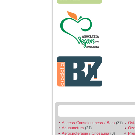
Fiica mea s-a nascut
cand eu aveam 17
ani, privind in urma
realizez cat de multe
greseli am facut in
educatia si cresterea
ei, am fost o mama
egoista, preocupata
de implinirea
profesionala, cand ea
era mica am neglijat-
o, ba chiar am fost si
agresiva, orice
greseala era taxata cu
o palma sau pedepse.
De 4 ani am o relatie
serioasa cu un barbat
in varsta de 32 de ani,
iar de aproximativ un
an jumate a inceput
sa se manifeste o
situatie care pe mine
ma deranjeaza.
Access Consciousness / Bars
(37)
Ost
Acupunctura
(21)
Ozo
Ma aflu aici pentru ca
Aerocrioterapie / Criosauna
(3)
Pre