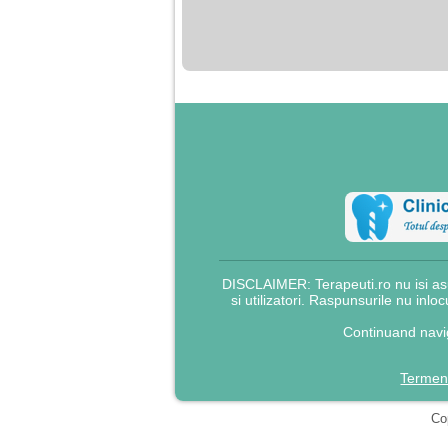
nimanui nu ii pasa de
mine. Din cauza asta
am inceput sa beau
alcool si am inceput
sa ma culc cu barbati
pentru bani.
DISCLAIMER: Terapeuti.ro nu isi asu
si utilizatori. Raspunsurile nu inlo
Continuand navig
Termeni
Cop