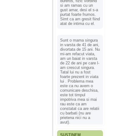
dureros, fizic vorbind
si am ramas cu un
gust amar, desi el s-a
purtat foarte frumos.
Simt ca am gresit fiind
atat de intima cu el.
Sunt o mama singura
in varsta de 41 de ani,
divortata de 15 ani. Nu
mi-am refacut viata,
am un baiat in varsta
de 22 de ani pe care l-
am crescut singura.
Tatal lui nu a fost
foarte prezent in viata
lui . Problema mea
este ca nu avem o
comunicare deschisa,
este tot timpul
impotriva mea si mai
rau este ca am
constatat ca are relatii
cu barbati (nu are
prietena nici nu a
avut).
SUSȚINEM