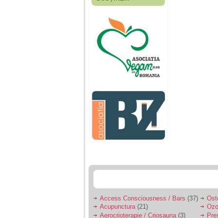
Fiica mea s-a nascut
cand eu aveam 17
ani, privind in urma
realizez cat de multe
greseli am facut in
educatia si cresterea
ei, am fost o mama
egoista, preocupata
de implinirea
profesionala, cand ea
era mica am neglijat-
o, ba chiar am fost si
agresiva, orice
greseala era taxata cu
o palma sau pedepse.
De 4 ani am o relatie
serioasa cu un barbat
in varsta de 32 de ani,
iar de aproximativ un
an jumate a inceput
sa se manifeste o
situatie care pe mine
ma deranjeaza.
Access Consciousness / Bars
(37)
Ost
Acupunctura
(21)
Ozo
Ma aflu aici pentru ca
Aerocrioterapie / Criosauna
(3)
Pre