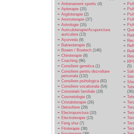
vreau sa stiu daca am
Antrenament sportiv
(4)
Psih
nevoie de un psiholog
Apiterapie
(15)
Psi
sau psihiatru.
Argiloterapie
(2)
Psi
Aromoterapie
(37)
Psi
Astrologie
(15)
Psi
Sunt casatorita, am
Auriculoterapie/Acupunctura
Qua
31 de ani si un copil in
auriculara
(13)
varsta de 2 ani care
Radi
mi-e lumina ochilor.
Ayurveda
(9)
Rec
De ceva timp simt ca
Balneoterapie
(5)
Ref
mi s-a adunat
Bowen / Bowtech
(146)
Rei
oboseala, o oboseala
Chiroterapie
(8)
Resp
cronica de care nu pot
Coaching
(96)
RPG
scapa si simt ca din
Consiliere genetica
(1)
(5)
cauza ei nu pot
controla nervii si
Consiliere pentru dezvoltare
Sal
cateodata are copilul
personala
(132)
Sex
de suferit.
Consiliere psihologica
(82)
Shi
Consiliere vocationala
(54)
Teh
Constelatii familiale
(18)
(36)
Am o bariera peste
Cosmetologie
(3)
Teh
care nu pot trece:
Cristaloterapie
(26)
Ter
prietena mea a ramas
Detoxifiere
(29)
Ter
insarcinata cu o fata.
Electropunctura
(10)
Ter
Am fost de comun
Electroterapie
(13)
Ter
acord sa facem un
copil, cu gandul ca e
Feng shui
(7)
Tera
baiat.
Fitoterapie
(38)
Ter
Fizioterapie
(39)
Ter