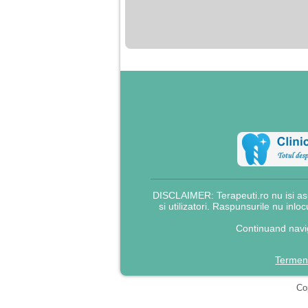
nimanui nu ii pasa de
mine. Din cauza asta
am inceput sa beau
alcool si am inceput
sa ma culc cu barbati
pentru bani.
DISCLAIMER: Terapeuti.ro nu isi asu
si utilizatori. Raspunsurile nu inlo
Continuand navig
Termeni
Cop