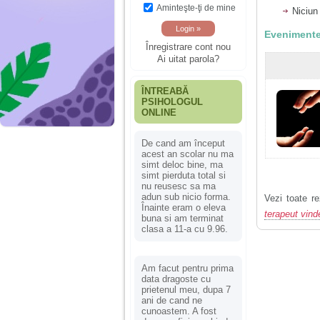
Aminteşte-ţi de mine
Niciun
Evenimente
Înregistrare cont nou
Ai uitat parola?
ÎNTREABĂ
PSIHOLOGUL
ONLINE
De cand am început
acest an scolar nu ma
simt deloc bine, ma
simt pierduta total si
nu reusesc sa ma
adun sub nicio forma.
Vezi toate re
Înainte eram o eleva
terapeut vind
buna si am terminat
clasa a 11-a cu 9.96.
Am facut pentru prima
data dragoste cu
prietenul meu, dupa 7
ani de cand ne
cunoastem. A fost