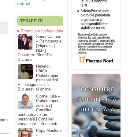
online!
TERAPEUTI
Promovare preferentiala
Sorici Carmen
– Psihoterapie
| Hipnoza |
NLP |
Consiliere SleepTalk –
Bucuresti
Nedelcu
Cătălin –
Psihoterapie
psihanalitică |
Psihologie clinică –
București și online
Ciornei Iulia –
Psihoterapeut
adlerian |
Consilier
pentru dezvoltare
personală | Consilier
entru
vocațional – București
Popa Marilena
–