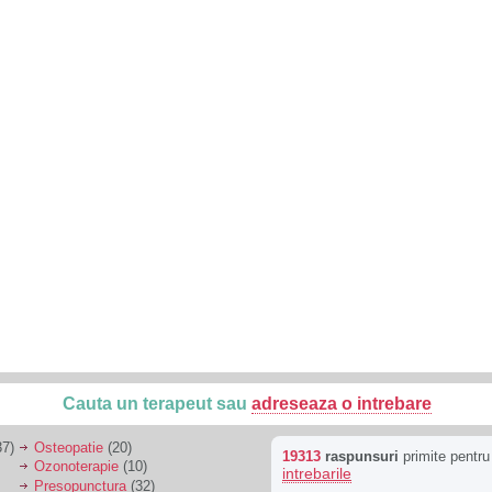
Cauta un terapeut sau
adreseaza o intrebare
7)
Osteopatie
(20)
19313
raspunsuri
primite pentr
Ozonoterapie
(10)
intrebarile
Presopunctura
(32)