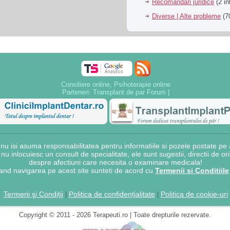
Recomandari juridice
(2 in
Diverse | Alte probleme
(70
Consiliere online, Psihoterapie online
Parteneri:
Transplant de par Forum
|
 isi asuma responsabilitatea pentru informatiile si pozele postate pe a
e nu inlocuiesc un consult de specialitate, ele sunt sugestii, directii de o
despre afectiuni care necesita o examinare medicala!
and navigarea pe acest site sunteti de acord cu
Termenii si Conditiile
Termeni şi Condiții
Politica de confidențialitate
Politica de cookie-uri
|
|
Copyright © 2011 - 2026 Terapeuti.ro | Toate drepturile rezervate.