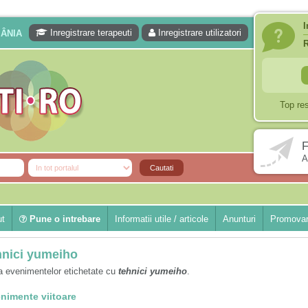
I
Inregistrare terapeuti
Inregistrare utilizatori
MÂNIA
Top re
F
A
ut
Pune o intrebare
Informatii utile / articole
Anunturi
Promovar
hnici yumeiho
a evenimentelor etichetate cu
tehnici yumeiho
.
nimente viitoare