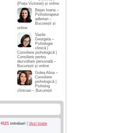
(Piața Victoriei) și online
Bejan Ioana –
Psihoterapeut
adlerian –
București și
online
Vasile
Georgeta –
Psihologie
clinică |
Consiliere psihologică |
Consiliere pentru
dezvoltare personală –
București și online
Golea Alina –
Consiliere
psihologică |
Psiholog
clinician – București
Vezi toate
u
4121
intrebari
|