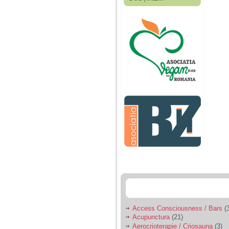
Fiica mea s-a nascut
cand eu aveam 17
ani, privind in urma
realizez cat de multe
greseli am facut in
educatia si cresterea
ei, am fost o mama
egoista, preocupata
de implinirea
profesionala, cand ea
era mica am neglijat-
o, ba chiar am fost si
agresiva, orice
greseala era taxata cu
o palma sau pedepse.
De 4 ani am o relatie
serioasa cu un barbat
in varsta de 32 de ani,
iar de aproximativ un
an jumate a inceput
sa se manifeste o
situatie care pe mine
ma deranjeaza.
Access Consciousness / Bars
(3
Acupunctura
(21)
Ma aflu aici pentru ca
Aerocrioterapie / Criosauna
(3)