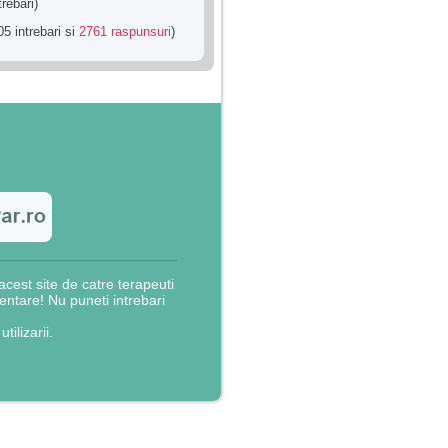
trebari)
5 intrebari si
2761 raspunsuri
)
cest site de catre terapeuti
rientare! Nu puneti intrebari
utilizarii.