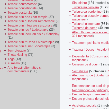
Sinucidere
(124 intrebari 
Terapie neuromotorie
(4)
Tulburarea bipolara
(15 int
Terapie ocupationala
(14)
Tulburarea borderline
(1 in
Terapie posturala
(16)
Tulburarea obsesiv-compu
6)
Terapie prin arta / Art terapie
(37)
raspunsuri
)
Terapie prin culoare/Cromoterapie
(9)
Tulburari alimentare
(36 in
Terapie prin integrare senzoriala
(8)
Tulburari de somn
(40 intr
Terapie prin joc / Ludoterapie
(26)
Alte tulburari psihice sa
Terapie prin jocul cu nisip / Sandplay
321 raspunsuri
)
(11)
Terapie prin muzica / Meloterapie
(9)
Tratament psihiatric med
Terapie prin sunet/Sonoterapie
(3)
Trauma | Deces | Acciden
Termoterapie
(7)
)
Theta Healing
(73)
Dependenta | Consum abu
Yoga
(13)
raspunsuri
)
Yumeiho
(15)
Consum de droguri
(1 intr
ica
Alte terapii alternative si
Somatizare
(5 intrebari si
complementare
(106)
Afectiuni fizice | Boala fiz
raspunsuri
)
Recomandari de carti de p
Recomandari de psihologi 
Despre terapii / terapeuti
(
Despre profesia de psiholo
Asistenta sociala
(1 intreb