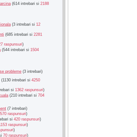
Sarcina
(614 intrebari si
2188
ionala
(3 intrebari si
12
nti
(685 intrebari si
2281
27 raspunsuri
)
a
(544 intrebari si
1504
rse probleme
(3 intrebari)
(1130 intrebari si
4250
rebari si
1362 raspunsuri
)
xuala
(210 intrebari si
704
ment
(7 intrebari)
570 raspunsuri
)
ebari si
420 raspunsuri
)
1153 raspunsuri
)
spunsuri
)
si
70 raspunsuri
)