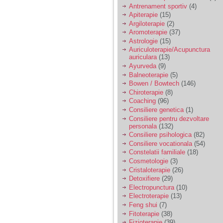
vreau sa stiu daca am
Antrenament sportiv
(4)
nevoie de un psiholog
Apiterapie
(15)
sau psihiatru.
Argiloterapie
(2)
Aromoterapie
(37)
Astrologie
(15)
Sunt casatorita, am
Auriculoterapie/Acupunctura
31 de ani si un copil in
auriculara
(13)
varsta de 2 ani care
mi-e lumina ochilor.
Ayurveda
(9)
De ceva timp simt ca
Balneoterapie
(5)
mi s-a adunat
Bowen / Bowtech
(146)
oboseala, o oboseala
Chiroterapie
(8)
cronica de care nu pot
Coaching
(96)
scapa si simt ca din
Consiliere genetica
(1)
cauza ei nu pot
controla nervii si
Consiliere pentru dezvoltare
cateodata are copilul
personala
(132)
de suferit.
Consiliere psihologica
(82)
Consiliere vocationala
(54)
Constelatii familiale
(18)
Am o bariera peste
Cosmetologie
(3)
care nu pot trece:
Cristaloterapie
(26)
prietena mea a ramas
Detoxifiere
(29)
insarcinata cu o fata.
Electropunctura
(10)
Am fost de comun
Electroterapie
(13)
acord sa facem un
copil, cu gandul ca e
Feng shui
(7)
baiat.
Fitoterapie
(38)
Fizioterapie
(39)