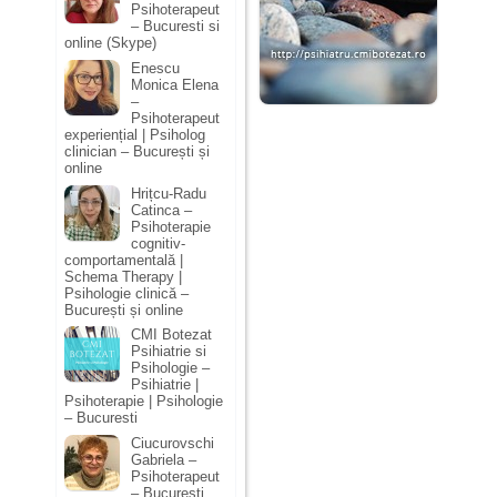
Psihoterapeut
– Bucuresti si
online (Skype)
Enescu
Monica Elena
–
Psihoterapeut
experiențial | Psiholog
clinician – București și
online
Hrițcu-Radu
Catinca –
Psihoterapie
cognitiv-
comportamentală |
Schema Therapy |
Psihologie clinică –
București și online
CMI Botezat
Psihiatrie si
Psihologie –
Psihiatrie |
Psihoterapie | Psihologie
– Bucuresti
Ciucurovschi
Gabriela –
Psihoterapeut
– București