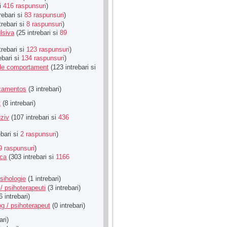
si
416 raspunsuri
)
rebari si
83 raspunsuri
)
trebari si
8 raspunsuri
)
lsiva
(25 intrebari si
89
trebari si
123 raspunsuri
)
ebari si
134 raspunsuri
)
u de comportament
(123 intrebari si
icamentos
(3 intrebari)
t
(8 intrebari)
ziv
(107 intrebari si
436
ebari si
2 raspunsuri
)
9 raspunsuri
)
ica
(303 intrebari si
1166
sihologie
(1 intrebari)
/ psihoterapeuti
(3 intrebari)
6 intrebari)
g / psihoterapeut
(0 intrebari)
ari)