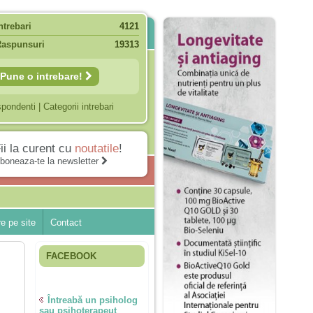
ntrebari
4121
Raspunsuri
19313
Pune o intrebare!
spondenti
|
Categorii intrebari
ii la curent cu
noutatile
!
boneaza-te la newsletter
e pe site
Contact
FACEBOOK
Întreabă un psiholog
sau psihoterapeut