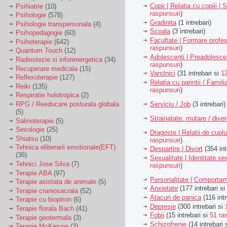
Copii | Relatia cu copiii | 
Psihiatrie
(10)
raspunsuri
)
Psihologie
(578)
Gradinita
(1 intrebari)
Psihologie transpersonala
(4)
Scoala
(3 intrebari)
Psihopedagogie
(60)
Facultate | Formare profes
Psihoterapie
(642)
raspunsuri
)
Quantum Touch
(12)
Adolescenti | Preadolesce
Radiestezie si inforenergetica
(34)
raspunsuri
)
Recuperare medicala
(15)
Varstnici
(31 intrebari si
1
Reflexoterapie
(127)
Relatia cu parintii / Famili
Reiki
(135)
raspunsuri
)
Respiratie holotropica
(2)
Serviciu / Job
(3 intrebari)
RPG / Reeducare posturala globala
(5)
Strainatate: mutare / dive
Salinoterapie
(5)
Sexologie
(25)
Dragoste | Relatii de cuplu
Shiatsu
(10)
raspunsuri
)
Tehnica eliberarii emotionale(EFT)
Despartire | Divort
(354 int
(36)
Sexualitate | Identitate se
Tehnici Jose Silva
(7)
raspunsuri
)
Terapie ABA
(97)
Personalitate | Comporta
Terapie asistata de animale
(5)
Anxietate
(177 intrebari si
Terapie craniosacrala
(52)
Atacuri de panica
(116 intr
Terapie cu bioptron
(6)
Depresie
(300 intrebari si
Terapie florala Bach
(41)
Fobii
(15 intrebari si
51 ra
Terapie geotermala
(3)
Schizofrenie
(14 intrebari 
Terapie McKenzie
(3)