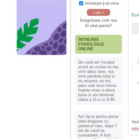
Aminteşte-ţi de mine
Eve
Înregistrare cont nou
Ai uitat parola?
ÎNTREABĂ
PSIHOLOGUL
ONLINE
De cand am început
acest an scolar nu ma
simt deloc bine, ma
simt pierduta total si
nu reusesc sa ma
adun sub nicio forma.
Înainte eram o eleva
buna si am terminat
clasa a 11-a cu 9.96.
Am facut pentru prima
data dragoste cu
Vezi
prietenul meu, dupa 7
teh
ani de cand ne
cunoastem. A fost