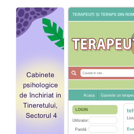
TERAPEUȚI ȘI TERAPII DIN RO
Acasa
Gaseste un terape
LOGIN
te
List
Utilizator:
Eve
Parolă: