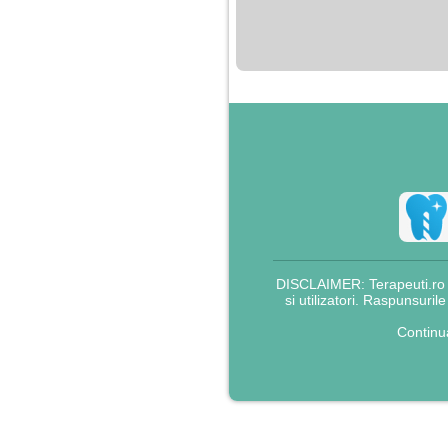
nimanui nu ii pasa de
mine. Din cauza asta
am inceput sa beau
alcool si am inceput
sa ma culc cu barbati
pentru bani.
DISCLAIMER: Terapeuti.ro nu
si utilizatori. Raspunsuril
Continu