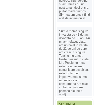
dureros, fizic vorbind
si am ramas cu un
gust amar, desi el s-a
purtat foarte frumos.
Simt ca am gresit fiind
atat de intima cu el.
Sunt o mama singura
in varsta de 41 de ani,
divortata de 15 ani. Nu
mi-am refacut viata,
am un baiat in varsta
de 22 de ani pe care l-
am crescut singura.
Tatal lui nu a fost
foarte prezent in viata
lui . Problema mea
este ca nu avem o
comunicare deschisa,
este tot timpul
impotriva mea si mai
rau este ca am
constatat ca are relatii
cu barbati (nu are
prietena nici nu a
avut).
SUSȚINEM