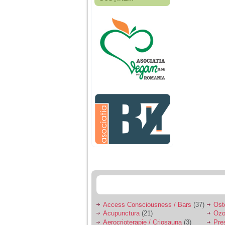
Fiica mea s-a nascut
cand eu aveam 17
ani, privind in urma
realizez cat de multe
greseli am facut in
educatia si cresterea
ei, am fost o mama
egoista, preocupata
de implinirea
profesionala, cand ea
era mica am neglijat-
o, ba chiar am fost si
agresiva, orice
greseala era taxata cu
o palma sau pedepse.
De 4 ani am o relatie
serioasa cu un barbat
in varsta de 32 de ani,
iar de aproximativ un
an jumate a inceput
sa se manifeste o
situatie care pe mine
ma deranjeaza.
Access Consciousness / Bars
(37)
Ost
Acupunctura
(21)
Ozo
Ma aflu aici pentru ca
Aerocrioterapie / Criosauna
(3)
Pre