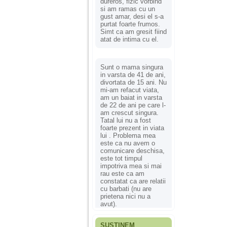
dureros, fizic vorbind
si am ramas cu un
gust amar, desi el s-a
purtat foarte frumos.
Simt ca am gresit fiind
atat de intima cu el.
Sunt o mama singura
in varsta de 41 de ani,
divortata de 15 ani. Nu
mi-am refacut viata,
am un baiat in varsta
de 22 de ani pe care l-
am crescut singura.
Tatal lui nu a fost
foarte prezent in viata
lui . Problema mea
este ca nu avem o
comunicare deschisa,
este tot timpul
impotriva mea si mai
rau este ca am
constatat ca are relatii
cu barbati (nu are
prietena nici nu a
avut).
SUSȚINEM