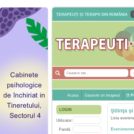
TERAPEUȚI ȘI TERAPII DIN ROMÂNIA
Acasa
Gaseste un terapeut
Pu
LOGIN
Ştiinţa şi
Lista evenime
Utilizator:
Evenimente
Parolă: