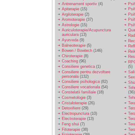
vreau sa stiu daca am
Antrenament sportiv
(4)
Psih
nevoie de un psiholog
Apiterapie
(15)
Psi
sau psihiatru.
Argiloterapie
(2)
Psi
Aromoterapie
(37)
Psi
Astrologie
(15)
Psi
Sunt casatorita, am
Auriculoterapie/Acupunctura
Qua
31 de ani si un copil in
auriculara
(13)
varsta de 2 ani care
Radi
mi-e lumina ochilor.
Ayurveda
(9)
Rec
De ceva timp simt ca
Balneoterapie
(5)
Ref
mi s-a adunat
Bowen / Bowtech
(146)
Rei
oboseala, o oboseala
Chiroterapie
(8)
Resp
cronica de care nu pot
Coaching
(96)
RPG
scapa si simt ca din
Consiliere genetica
(1)
(5)
cauza ei nu pot
controla nervii si
Consiliere pentru dezvoltare
Sal
cateodata are copilul
personala
(132)
Sex
de suferit.
Consiliere psihologica
(82)
Shi
Consiliere vocationala
(54)
Teh
Constelatii familiale
(18)
(36)
Am o bariera peste
Cosmetologie
(3)
Teh
care nu pot trece:
Cristaloterapie
(26)
Ter
prietena mea a ramas
Detoxifiere
(29)
Ter
insarcinata cu o fata.
Electropunctura
(10)
Ter
Am fost de comun
Electroterapie
(13)
Ter
acord sa facem un
copil, cu gandul ca e
Feng shui
(7)
Tera
baiat.
Fitoterapie
(38)
Ter
Fizioterapie
(39)
Ter