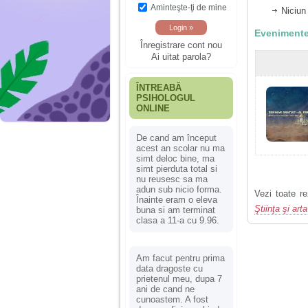
Aminteşte-ţi de mine
Niciun
Evenimente
Înregistrare cont nou
Ai uitat parola?
ÎNTREABĂ
PSIHOLOGUL
ONLINE
De cand am început
acest an scolar nu ma
simt deloc bine, ma
simt pierduta total si
nu reusesc sa ma
adun sub nicio forma.
Vezi toate re
Înainte eram o eleva
Ştiinţa şi arta
buna si am terminat
clasa a 11-a cu 9.96.
Am facut pentru prima
data dragoste cu
prietenul meu, dupa 7
ani de cand ne
cunoastem. A fost