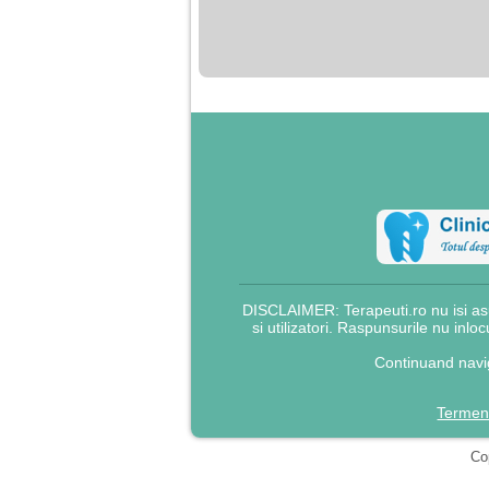
nimanui nu ii pasa de
mine. Din cauza asta
am inceput sa beau
alcool si am inceput
sa ma culc cu barbati
pentru bani.
DISCLAIMER: Terapeuti.ro nu isi asu
si utilizatori. Raspunsurile nu inlo
Continuand navig
Termeni
Cop