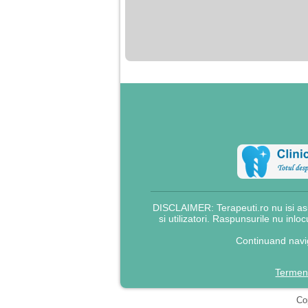
nimanui nu ii pasa de
mine. Din cauza asta
am inceput sa beau
alcool si am inceput
sa ma culc cu barbati
pentru bani.
DISCLAIMER: Terapeuti.ro nu isi asu
si utilizatori. Raspunsurile nu inlo
Continuand navig
Termeni
Cop