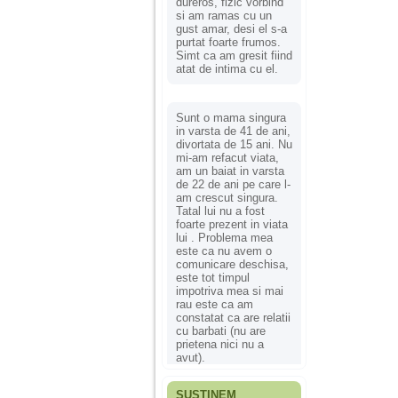
dureros, fizic vorbind
si am ramas cu un
gust amar, desi el s-a
purtat foarte frumos.
Simt ca am gresit fiind
atat de intima cu el.
Sunt o mama singura
in varsta de 41 de ani,
divortata de 15 ani. Nu
mi-am refacut viata,
am un baiat in varsta
de 22 de ani pe care l-
am crescut singura.
Tatal lui nu a fost
foarte prezent in viata
lui . Problema mea
este ca nu avem o
comunicare deschisa,
este tot timpul
impotriva mea si mai
rau este ca am
constatat ca are relatii
cu barbati (nu are
prietena nici nu a
avut).
SUSȚINEM