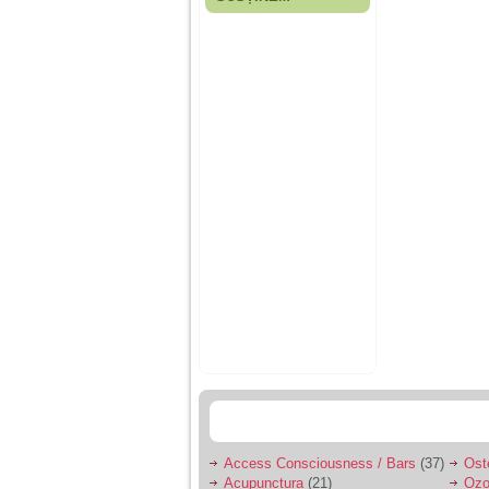
Fiica mea s-a nascut
cand eu aveam 17
ani, privind in urma
realizez cat de multe
greseli am facut in
educatia si cresterea
ei, am fost o mama
egoista, preocupata
de implinirea
profesionala, cand ea
era mica am neglijat-
o, ba chiar am fost si
agresiva, orice
greseala era taxata cu
o palma sau pedepse.
De 4 ani am o relatie
serioasa cu un barbat
in varsta de 32 de ani,
iar de aproximativ un
an jumate a inceput
sa se manifeste o
situatie care pe mine
ma deranjeaza.
Access Consciousness / Bars
(37)
Ost
Ma aflu aici pentru ca
Acupunctura
(21)
Ozo