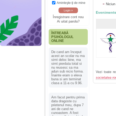
Aminteşte-ţi de mine
Niciun
Evenimente
Înregistrare cont nou
Ai uitat parola?
ÎNTREABĂ
PSIHOLOGUL
ONLINE
De cand am început
acest an scolar nu ma
simt deloc bine, ma
simt pierduta total si
nu reusesc sa ma
adun sub nicio forma.
Vezi toate re
Înainte eram o eleva
societatea r
buna si am terminat
clasa a 11-a cu 9.96.
Am facut pentru prima
data dragoste cu
prietenul meu, dupa 7
ani de cand ne
cunoastem. A fost