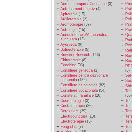
vreau sa stiu daca am
Aerocrioterapie / Criosauna
(3)
Pre
nevoie de un psiholog
Antrenament sportiv
(4)
Psih
sau psihiatru.
Apiterapie
(15)
Psi
Argiloterapie
(2)
Psi
Aromoterapie
(37)
Psi
Sunt casatorita, am
Astrologie
(15)
Psi
31 de ani si un copil in
varsta de 2 ani care
Auriculoterapie/Acupunctura
Qua
mi-e lumina ochilor.
auriculara
(13)
Radi
De ceva timp simt ca
Ayurveda
(9)
Rec
mi s-a adunat
Balneoterapie
(5)
Ref
oboseala, o oboseala
Bowen / Bowtech
(146)
Rei
cronica de care nu pot
Chiroterapie
(8)
Resp
scapa si simt ca din
Coaching
(96)
cauza ei nu pot
RPG
controla nervii si
Consiliere genetica
(1)
(5)
cateodata are copilul
Consiliere pentru dezvoltare
Sal
de suferit.
personala
(132)
Sex
Consiliere psihologica
(82)
Shi
Consiliere vocationala
(54)
Teh
Am o bariera peste
Constelatii familiale
(18)
(36)
care nu pot trece:
Cosmetologie
(3)
Teh
prietena mea a ramas
Cristaloterapie
(26)
Ter
insarcinata cu o fata.
Detoxifiere
(29)
Ter
Am fost de comun
Electropunctura
(10)
Ter
acord sa facem un
copil, cu gandul ca e
Electroterapie
(13)
Ter
baiat.
Feng shui
(7)
Tera
Fitoterapie
(38)
Ter