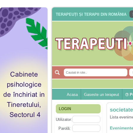
TERAPEUȚI ȘI TERAPII DIN ROMÂNIA
Acasa
Gaseste un terapeut
Pu
LOGIN
societat
Lista evenime
Utilizator:
Evenimente
Parolă: