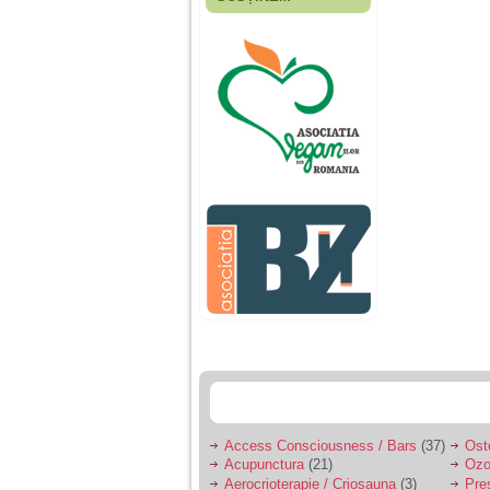
Fiica mea s-a nascut
cand eu aveam 17
ani, privind in urma
realizez cat de multe
greseli am facut in
educatia si cresterea
ei, am fost o mama
egoista, preocupata
de implinirea
profesionala, cand ea
era mica am neglijat-
o, ba chiar am fost si
agresiva, orice
greseala era taxata cu
o palma sau pedepse.
De 4 ani am o relatie
serioasa cu un barbat
in varsta de 32 de ani,
iar de aproximativ un
an jumate a inceput
sa se manifeste o
situatie care pe mine
ma deranjeaza.
Access Consciousness / Bars
(37)
Ost
Acupunctura
(21)
Ozo
Ma aflu aici pentru ca
Aerocrioterapie / Criosauna
(3)
Pre