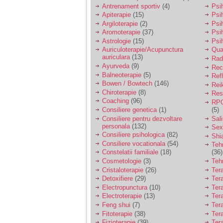
vreau sa stiu daca am
Antrenament sportiv
(4)
Psih
nevoie de un psiholog
Apiterapie
(15)
Psi
sau psihiatru.
Argiloterapie
(2)
Psi
Aromoterapie
(37)
Psi
Astrologie
(15)
Psi
Sunt casatorita, am
Auriculoterapie/Acupunctura
Qua
31 de ani si un copil in
auriculara
(13)
varsta de 2 ani care
Radi
mi-e lumina ochilor.
Ayurveda
(9)
Rec
De ceva timp simt ca
Balneoterapie
(5)
Ref
mi s-a adunat
Bowen / Bowtech
(146)
Rei
oboseala, o oboseala
Chiroterapie
(8)
Resp
cronica de care nu pot
Coaching
(96)
RPG
scapa si simt ca din
Consiliere genetica
(1)
(5)
cauza ei nu pot
controla nervii si
Consiliere pentru dezvoltare
Sal
cateodata are copilul
personala
(132)
Sex
de suferit.
Consiliere psihologica
(82)
Shi
Consiliere vocationala
(54)
Teh
Constelatii familiale
(18)
(36)
Am o bariera peste
Cosmetologie
(3)
Teh
care nu pot trece:
Cristaloterapie
(26)
Ter
prietena mea a ramas
Detoxifiere
(29)
Ter
insarcinata cu o fata.
Electropunctura
(10)
Ter
Am fost de comun
Electroterapie
(13)
Ter
acord sa facem un
copil, cu gandul ca e
Feng shui
(7)
Tera
baiat.
Fitoterapie
(38)
Ter
Fizioterapie
(39)
Ter