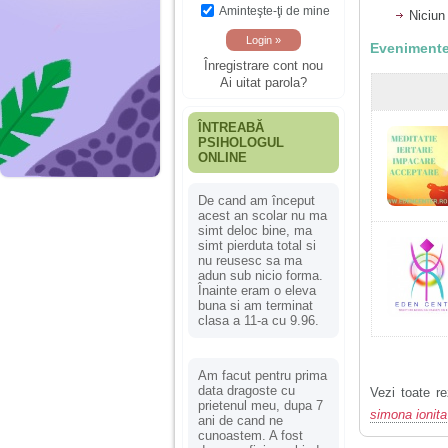
Aminteşte-ţi de mine
Niciun
Evenimente
Înregistrare cont nou
Ai uitat parola?
ÎNTREABĂ
PSIHOLOGUL
ONLINE
De cand am început
acest an scolar nu ma
simt deloc bine, ma
simt pierduta total si
nu reusesc sa ma
adun sub nicio forma.
Înainte eram o eleva
buna si am terminat
clasa a 11-a cu 9.96.
Am facut pentru prima
data dragoste cu
Vezi toate re
prietenul meu, dupa 7
simona ionita
ani de cand ne
cunoastem. A fost