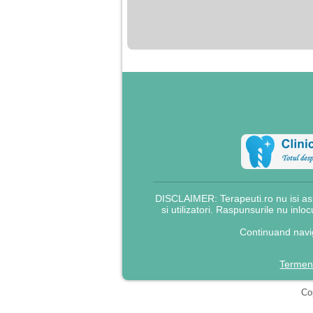
nimanui nu ii pasa de
mine. Din cauza asta
am inceput sa beau
alcool si am inceput
sa ma culc cu barbati
pentru bani.
DISCLAIMER: Terapeuti.ro nu isi asu
si utilizatori. Raspunsurile nu inlo
Continuand navig
Termeni
Cop