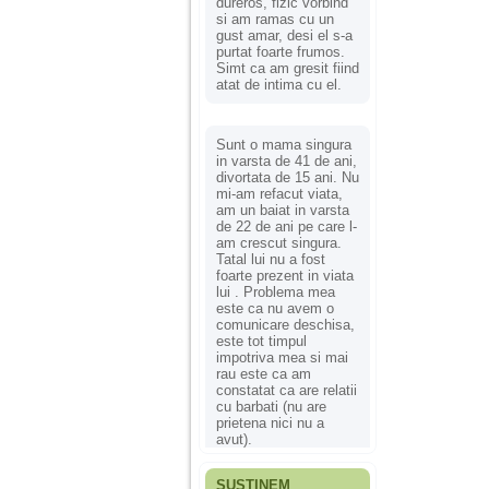
dureros, fizic vorbind
si am ramas cu un
gust amar, desi el s-a
purtat foarte frumos.
Simt ca am gresit fiind
atat de intima cu el.
Sunt o mama singura
in varsta de 41 de ani,
divortata de 15 ani. Nu
mi-am refacut viata,
am un baiat in varsta
de 22 de ani pe care l-
am crescut singura.
Tatal lui nu a fost
foarte prezent in viata
lui . Problema mea
este ca nu avem o
comunicare deschisa,
este tot timpul
impotriva mea si mai
rau este ca am
constatat ca are relatii
cu barbati (nu are
prietena nici nu a
avut).
SUSȚINEM