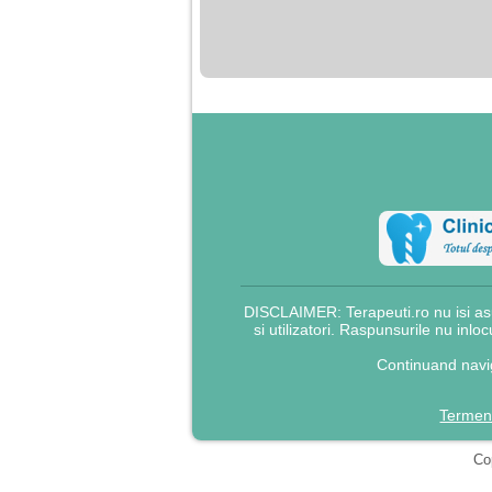
nimanui nu ii pasa de
mine. Din cauza asta
am inceput sa beau
alcool si am inceput
sa ma culc cu barbati
pentru bani.
DISCLAIMER: Terapeuti.ro nu isi asu
si utilizatori. Raspunsurile nu inlo
Continuand navig
Termeni
Cop