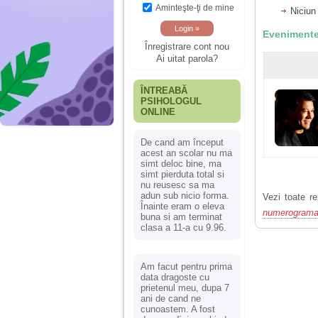
Aminteşte-ţi de mine
Niciun
Evenimente
Înregistrare cont nou
Ai uitat parola?
ÎNTREABĂ
PSIHOLOGUL
ONLINE
De cand am început
acest an scolar nu ma
simt deloc bine, ma
simt pierduta total si
nu reusesc sa ma
adun sub nicio forma.
Vezi toate re
Înainte eram o eleva
numerogram
buna si am terminat
clasa a 11-a cu 9.96.
Am facut pentru prima
data dragoste cu
prietenul meu, dupa 7
ani de cand ne
cunoastem. A fost