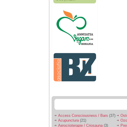
Fiica mea s-a nascut
cand eu aveam 17
ani, privind in urma
realizez cat de multe
greseli am facut in
educatia si cresterea
ei, am fost o mama
egoista, preocupata
de implinirea
profesionala, cand ea
era mica am neglijat-
o, ba chiar am fost si
agresiva, orice
greseala era taxata cu
o palma sau pedepse.
De 4 ani am o relatie
serioasa cu un barbat
in varsta de 32 de ani,
iar de aproximativ un
an jumate a inceput
sa se manifeste o
situatie care pe mine
ma deranjeaza.
Access Consciousness / Bars
(37)
Ost
Acupunctura
(21)
Ozo
Ma aflu aici pentru ca
Aerocrioterapie / Criosauna
(3)
Pre