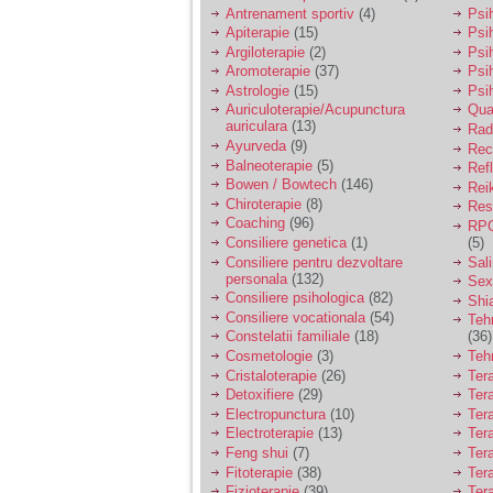
vreau sa stiu daca am
Antrenament sportiv
(4)
Psih
nevoie de un psiholog
Apiterapie
(15)
Psi
sau psihiatru.
Argiloterapie
(2)
Psi
Aromoterapie
(37)
Psi
Astrologie
(15)
Psi
Sunt casatorita, am
Auriculoterapie/Acupunctura
Qua
31 de ani si un copil in
auriculara
(13)
varsta de 2 ani care
Radi
mi-e lumina ochilor.
Ayurveda
(9)
Rec
De ceva timp simt ca
Balneoterapie
(5)
Ref
mi s-a adunat
Bowen / Bowtech
(146)
Rei
oboseala, o oboseala
Chiroterapie
(8)
Resp
cronica de care nu pot
Coaching
(96)
RPG
scapa si simt ca din
Consiliere genetica
(1)
(5)
cauza ei nu pot
controla nervii si
Consiliere pentru dezvoltare
Sal
cateodata are copilul
personala
(132)
Sex
de suferit.
Consiliere psihologica
(82)
Shi
Consiliere vocationala
(54)
Teh
Constelatii familiale
(18)
(36)
Am o bariera peste
Cosmetologie
(3)
Teh
care nu pot trece:
Cristaloterapie
(26)
Ter
prietena mea a ramas
Detoxifiere
(29)
Ter
insarcinata cu o fata.
Electropunctura
(10)
Ter
Am fost de comun
Electroterapie
(13)
Ter
acord sa facem un
copil, cu gandul ca e
Feng shui
(7)
Tera
baiat.
Fitoterapie
(38)
Ter
Fizioterapie
(39)
Ter