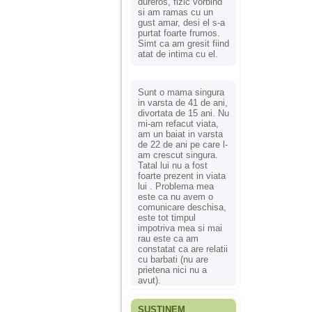
dureros, fizic vorbind
si am ramas cu un
gust amar, desi el s-a
purtat foarte frumos.
Simt ca am gresit fiind
atat de intima cu el.
Sunt o mama singura
in varsta de 41 de ani,
divortata de 15 ani. Nu
mi-am refacut viata,
am un baiat in varsta
de 22 de ani pe care l-
am crescut singura.
Tatal lui nu a fost
foarte prezent in viata
lui . Problema mea
este ca nu avem o
comunicare deschisa,
este tot timpul
impotriva mea si mai
rau este ca am
constatat ca are relatii
cu barbati (nu are
prietena nici nu a
avut).
SUSȚINEM