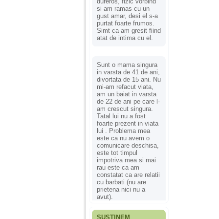
dureros, fizic vorbind
si am ramas cu un
gust amar, desi el s-a
purtat foarte frumos.
Simt ca am gresit fiind
atat de intima cu el.
Sunt o mama singura
in varsta de 41 de ani,
divortata de 15 ani. Nu
mi-am refacut viata,
am un baiat in varsta
de 22 de ani pe care l-
am crescut singura.
Tatal lui nu a fost
foarte prezent in viata
lui . Problema mea
este ca nu avem o
comunicare deschisa,
este tot timpul
impotriva mea si mai
rau este ca am
constatat ca are relatii
cu barbati (nu are
prietena nici nu a
avut).
SUSȚINEM