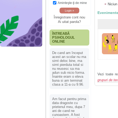
Aminteşte-ţi de mine
Niciun
Evenimente
Înregistrare cont nou
Ai uitat parola?
ÎNTREABĂ
PSIHOLOGUL
ONLINE
De cand am început
acest an scolar nu ma
simt deloc bine, ma
simt pierduta total si
nu reusesc sa ma
adun sub nicio forma.
Vezi toate re
Înainte eram o eleva
grupuri de ter
buna si am terminat
clasa a 11-a cu 9.96.
Am facut pentru prima
data dragoste cu
prietenul meu, dupa 7
ani de cand ne
cunoastem. A fost