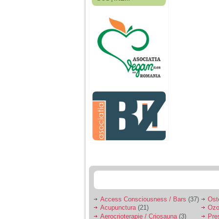
Fiica mea s-a nascut
cand eu aveam 17
ani, privind in urma
realizez cat de multe
greseli am facut in
educatia si cresterea
ei, am fost o mama
egoista, preocupata
de implinirea
profesionala, cand ea
era mica am neglijat-
o, ba chiar am fost si
agresiva, orice
greseala era taxata cu
o palma sau pedepse.
De 4 ani am o relatie
serioasa cu un barbat
in varsta de 32 de ani,
iar de aproximativ un
an jumate a inceput
sa se manifeste o
situatie care pe mine
ma deranjeaza.
Access Consciousness / Bars
(37)
Ost
Acupunctura
(21)
Ozo
Ma aflu aici pentru ca
Aerocrioterapie / Criosauna
(3)
Pre