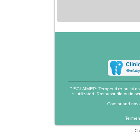
nimanui nu ii pasa de
mine. Din cauza asta
am inceput sa beau
alcool si am inceput
sa ma culc cu barbati
pentru bani.
DISCLAIMER: Terapeuti.ro nu isi asu
si utilizatori. Raspunsurile nu inlo
Continuand navig
Termeni
Cop