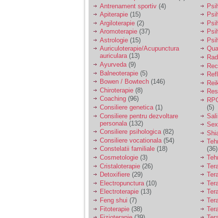
vreau sa stiu daca am
Antrenament sportiv
(4)
Psih
nevoie de un psiholog
Apiterapie
(15)
Psi
sau psihiatru.
Argiloterapie
(2)
Psi
Aromoterapie
(37)
Psi
Astrologie
(15)
Psi
Sunt casatorita, am
Auriculoterapie/Acupunctura
Qua
31 de ani si un copil in
auriculara
(13)
varsta de 2 ani care
Radi
mi-e lumina ochilor.
Ayurveda
(9)
Rec
De ceva timp simt ca
Balneoterapie
(5)
Ref
mi s-a adunat
Bowen / Bowtech
(146)
Rei
oboseala, o oboseala
Chiroterapie
(8)
Resp
cronica de care nu pot
Coaching
(96)
RPG
scapa si simt ca din
Consiliere genetica
(1)
(5)
cauza ei nu pot
controla nervii si
Consiliere pentru dezvoltare
Sal
cateodata are copilul
personala
(132)
Sex
de suferit.
Consiliere psihologica
(82)
Shi
Consiliere vocationala
(54)
Teh
Constelatii familiale
(18)
(36)
Am o bariera peste
Cosmetologie
(3)
Teh
care nu pot trece:
Cristaloterapie
(26)
Ter
prietena mea a ramas
Detoxifiere
(29)
Ter
insarcinata cu o fata.
Electropunctura
(10)
Ter
Am fost de comun
Electroterapie
(13)
Ter
acord sa facem un
copil, cu gandul ca e
Feng shui
(7)
Tera
baiat.
Fitoterapie
(38)
Ter
Fizioterapie
(39)
Ter