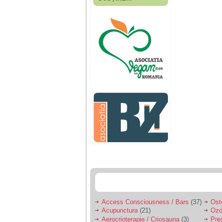
Fiica mea s-a nascut
cand eu aveam 17
ani, privind in urma
realizez cat de multe
greseli am facut in
educatia si cresterea
ei, am fost o mama
egoista, preocupata
de implinirea
profesionala, cand ea
era mica am neglijat-
o, ba chiar am fost si
agresiva, orice
greseala era taxata cu
o palma sau pedepse.
De 4 ani am o relatie
serioasa cu un barbat
in varsta de 32 de ani,
iar de aproximativ un
an jumate a inceput
sa se manifeste o
situatie care pe mine
ma deranjeaza.
Access Consciousness / Bars
(37)
Ost
Acupunctura
(21)
Ozo
Ma aflu aici pentru ca
Aerocrioterapie / Criosauna
(3)
Pre