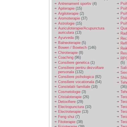
vreau sa stiu daca am
Antrenament sportiv
(4)
Psih
nevoie de un psiholog
Apiterapie
(15)
Psi
sau psihiatru.
Argiloterapie
(2)
Psi
Aromoterapie
(37)
Psi
Astrologie
(15)
Psi
Sunt casatorita, am
Auriculoterapie/Acupunctura
Qua
31 de ani si un copil in
auriculara
(13)
varsta de 2 ani care
Radi
mi-e lumina ochilor.
Ayurveda
(9)
Rec
De ceva timp simt ca
Balneoterapie
(5)
Ref
mi s-a adunat
Bowen / Bowtech
(146)
Rei
oboseala, o oboseala
Chiroterapie
(8)
Resp
cronica de care nu pot
Coaching
(96)
RPG
scapa si simt ca din
Consiliere genetica
(1)
(5)
cauza ei nu pot
controla nervii si
Consiliere pentru dezvoltare
Sal
cateodata are copilul
personala
(132)
Sex
de suferit.
Consiliere psihologica
(82)
Shi
Consiliere vocationala
(54)
Teh
Constelatii familiale
(18)
(36)
Am o bariera peste
Cosmetologie
(3)
Teh
care nu pot trece:
Cristaloterapie
(26)
Ter
prietena mea a ramas
Detoxifiere
(29)
Ter
insarcinata cu o fata.
Electropunctura
(10)
Ter
Am fost de comun
Electroterapie
(13)
Ter
acord sa facem un
copil, cu gandul ca e
Feng shui
(7)
Tera
baiat.
Fitoterapie
(38)
Ter
Fizioterapie
(39)
Ter