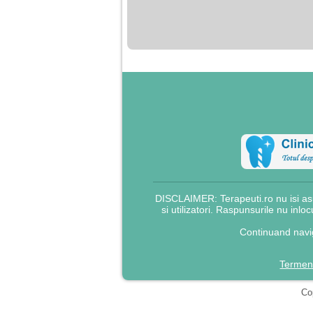
nimanui nu ii pasa de
mine. Din cauza asta
am inceput sa beau
alcool si am inceput
sa ma culc cu barbati
pentru bani.
DISCLAIMER: Terapeuti.ro nu isi asu
si utilizatori. Raspunsurile nu inlo
Continuand navig
Termeni
Cop