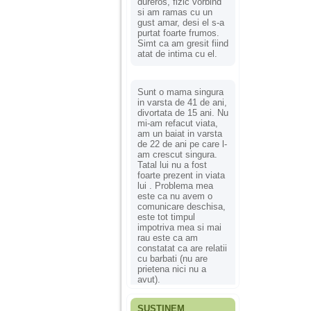
dureros, fizic vorbind
si am ramas cu un
gust amar, desi el s-a
purtat foarte frumos.
Simt ca am gresit fiind
atat de intima cu el.
Sunt o mama singura
in varsta de 41 de ani,
divortata de 15 ani. Nu
mi-am refacut viata,
am un baiat in varsta
de 22 de ani pe care l-
am crescut singura.
Tatal lui nu a fost
foarte prezent in viata
lui . Problema mea
este ca nu avem o
comunicare deschisa,
este tot timpul
impotriva mea si mai
rau este ca am
constatat ca are relatii
cu barbati (nu are
prietena nici nu a
avut).
SUSȚINEM