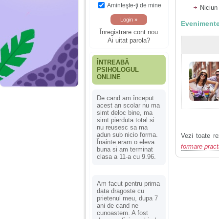
Aminteşte-ţi de mine
Niciun
Evenimente
Înregistrare cont nou
Ai uitat parola?
ÎNTREABĂ
PSIHOLOGUL
ONLINE
De cand am început
acest an scolar nu ma
simt deloc bine, ma
simt pierduta total si
nu reusesc sa ma
adun sub nicio forma.
Vezi toate re
Înainte eram o eleva
formare pract
buna si am terminat
clasa a 11-a cu 9.96.
Am facut pentru prima
data dragoste cu
prietenul meu, dupa 7
ani de cand ne
cunoastem. A fost