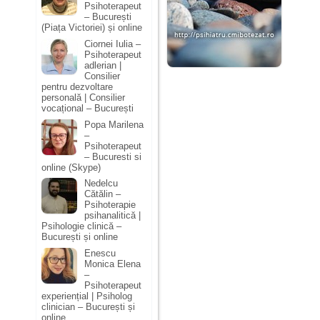
Psihoterapeut
– București
(Piața Victoriei) și online
Ciornei Iulia –
Psihoterapeut
adlerian |
Consilier
pentru dezvoltare
personală | Consilier
vocațional – București
Popa Marilena
–
Psihoterapeut
– Bucuresti si
online (Skype)
Nedelcu
Cătălin –
Psihoterapie
psihanalitică |
Psihologie clinică –
București și online
Enescu
Monica Elena
–
Psihoterapeut
experiențial | Psiholog
clinician – București și
online