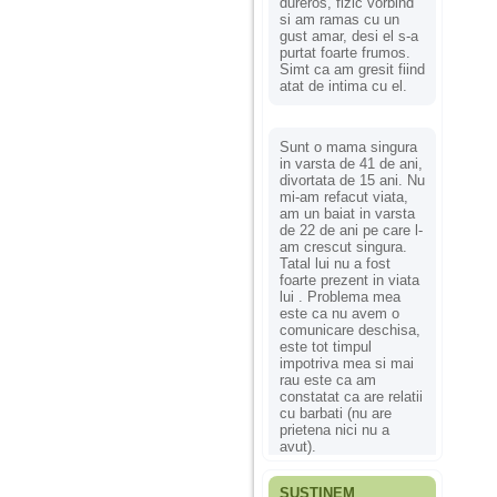
dureros, fizic vorbind
si am ramas cu un
gust amar, desi el s-a
purtat foarte frumos.
Simt ca am gresit fiind
atat de intima cu el.
Sunt o mama singura
in varsta de 41 de ani,
divortata de 15 ani. Nu
mi-am refacut viata,
am un baiat in varsta
de 22 de ani pe care l-
am crescut singura.
Tatal lui nu a fost
foarte prezent in viata
lui . Problema mea
este ca nu avem o
comunicare deschisa,
este tot timpul
impotriva mea si mai
rau este ca am
constatat ca are relatii
cu barbati (nu are
prietena nici nu a
avut).
SUSȚINEM