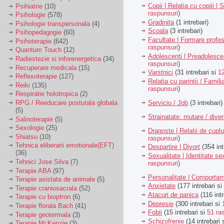
Copii | Relatia cu copiii | 
Psihiatrie
(10)
raspunsuri
)
Psihologie
(578)
Gradinita
(1 intrebari)
Psihologie transpersonala
(4)
Scoala
(3 intrebari)
Psihopedagogie
(60)
Facultate | Formare profes
Psihoterapie
(642)
raspunsuri
)
Quantum Touch
(12)
Adolescenti | Preadolesce
Radiestezie si inforenergetica
(34)
raspunsuri
)
Recuperare medicala
(15)
Varstnici
(31 intrebari si
1
Reflexoterapie
(127)
Relatia cu parintii / Famili
Reiki
(135)
raspunsuri
)
Respiratie holotropica
(2)
Serviciu / Job
(3 intrebari)
RPG / Reeducare posturala globala
(5)
Strainatate: mutare / dive
Salinoterapie
(5)
Sexologie
(25)
Dragoste | Relatii de cuplu
Shiatsu
(10)
raspunsuri
)
Tehnica eliberarii emotionale(EFT)
Despartire | Divort
(354 int
(36)
Sexualitate | Identitate se
Tehnici Jose Silva
(7)
raspunsuri
)
Terapie ABA
(97)
Personalitate | Comporta
Terapie asistata de animale
(5)
Anxietate
(177 intrebari si
Terapie craniosacrala
(52)
Atacuri de panica
(116 intr
Terapie cu bioptron
(6)
Depresie
(300 intrebari si
Terapie florala Bach
(41)
Fobii
(15 intrebari si
51 ra
Terapie geotermala
(3)
Schizofrenie
(14 intrebari 
Terapie McKenzie
(3)