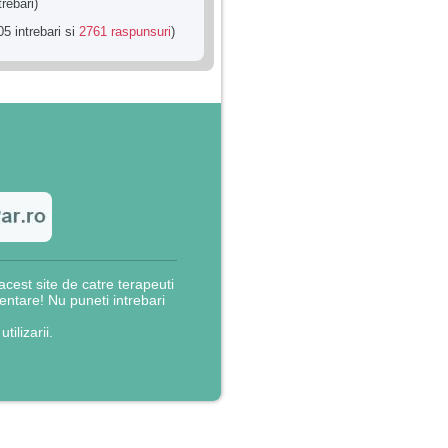
trebari)
5 intrebari si
2761 raspunsuri
)
cest site de catre terapeuti
rientare! Nu puneti intrebari
utilizarii.