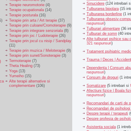
Sinucidere
(124 intrebari 
Terapie neuromotorie
(4)
Tulburarea bipolara
(15 int
Terapie ocupationala
(14)
Tulburarea borderline
(1 in
Terapie posturala
(16)
Tulburarea obsesiv-compu
6)
Terapie prin arta / Art terapie
(37)
raspunsuri
)
Terapie prin culoare/Cromoterapie
(9)
Tulburari alimentare
(36 in
Terapie prin integrare senzoriala
(8)
Tulburari de somn
(40 intr
Terapie prin joc / Ludoterapie
(26)
Alte tulburari psihice sa
Terapie prin jocul cu nisip / Sandplay
321 raspunsuri
)
(11)
Terapie prin muzica / Meloterapie
(9)
Tratament psihiatric med
Terapie prin sunet/Sonoterapie
(3)
Trauma | Deces | Acciden
Termoterapie
(7)
)
Theta Healing
(73)
Dependenta | Consum abu
Yoga
(13)
raspunsuri
)
Yumeiho
(15)
Consum de droguri
(1 intr
ica
Alte terapii alternative si
Somatizare
(5 intrebari si
complementare
(106)
Afectiuni fizice | Boala fiz
raspunsuri
)
Recomandari de carti de p
Recomandari de psihologi 
Despre terapii / terapeuti
(
Despre profesia de psiholo
Asistenta sociala
(1 intreb