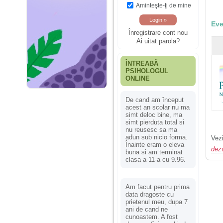
Aminteşte-ţi de mine
Eve
Înregistrare cont nou
Ai uitat parola?
ÎNTREABĂ
PSIHOLOGUL
ONLINE
De cand am început
acest an scolar nu ma
simt deloc bine, ma
simt pierduta total si
nu reusesc sa ma
adun sub nicio forma.
Vezi
Înainte eram o eleva
dez
buna si am terminat
clasa a 11-a cu 9.96.
Am facut pentru prima
data dragoste cu
prietenul meu, dupa 7
ani de cand ne
cunoastem. A fost