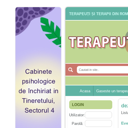
TERAPEUȚI ȘI TERAPII DIN RO
Acasa
Gaseste un terape
LOGIN
de
List
Utilizator:
Eve
Parolă: