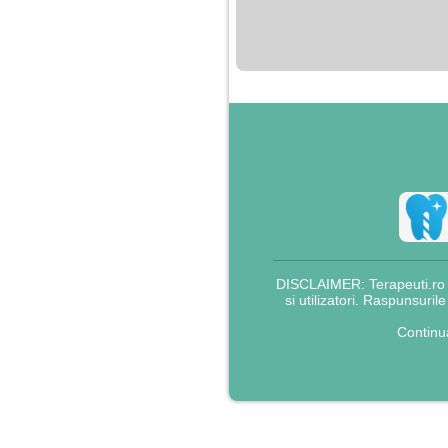
nimanui nu ii pasa de
mine. Din cauza asta
am inceput sa beau
alcool si am inceput
sa ma culc cu barbati
pentru bani.
DISCLAIMER: Terapeuti.ro nu
si utilizatori. Raspunsuril
Continu