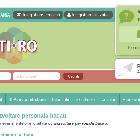
I
Inregistrare terapeuti
Inregistrare utilizatori
MÂNIA
Top re
F
A
ut
Pune o intrebare
Informatii utile / articole
Anunturi
Promovar
zvoltare personala bacau
a evenimentelor etichetate cu
dezvoltare personala bacau
.
nimente viitoare