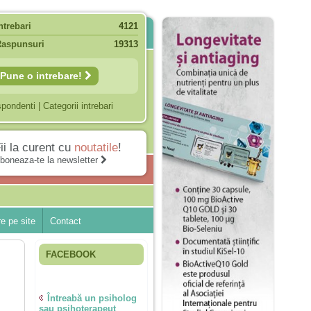
ntrebari
4121
Raspunsuri
19313
Pune o intrebare!
spondenti
|
Categorii intrebari
ii la curent cu
noutatile
!
boneaza-te la newsletter
e pe site
Contact
FACEBOOK
Întreabă un psiholog
sau psihoterapeut