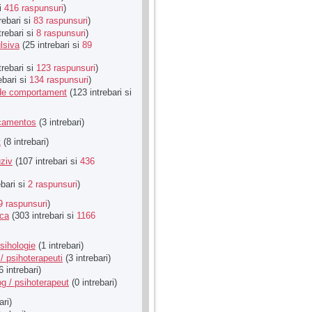
si
416 raspunsuri
)
rebari si
83 raspunsuri
)
trebari si
8 raspunsuri
)
lsiva
(25 intrebari si
89
trebari si
123 raspunsuri
)
ebari si
134 raspunsuri
)
u de comportament
(123 intrebari si
icamentos
(3 intrebari)
t
(8 intrebari)
ziv
(107 intrebari si
436
ebari si
2 raspunsuri
)
9 raspunsuri
)
ica
(303 intrebari si
1166
sihologie
(1 intrebari)
/ psihoterapeuti
(3 intrebari)
6 intrebari)
g / psihoterapeut
(0 intrebari)
ari)