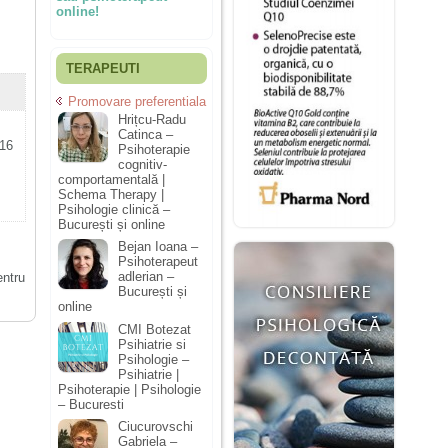
online!
TERAPEUTI
Promovare preferentiala
Hrițcu-Radu
Catinca –
016
Psihoterapie
cognitiv-
comportamentală |
Schema Therapy |
Psihologie clinică –
București și online
Bejan Ioana –
Psihoterapeut
adlerian –
entru
București și
online
CMI Botezat
Psihiatrie si
Psihologie –
Psihiatrie |
Psihoterapie | Psihologie
– Bucuresti
Ciucurovschi
Gabriela –