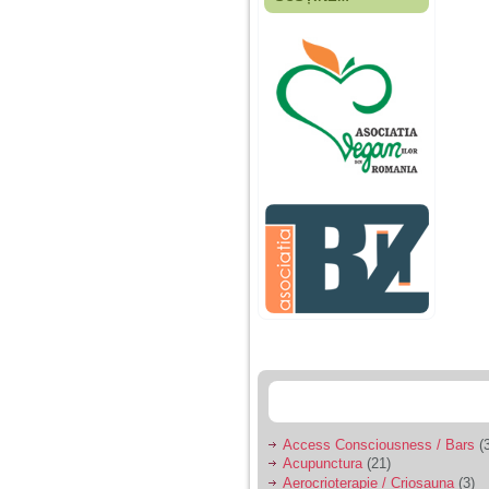
Fiica mea s-a nascut
cand eu aveam 17
ani, privind in urma
realizez cat de multe
greseli am facut in
educatia si cresterea
ei, am fost o mama
egoista, preocupata
de implinirea
profesionala, cand ea
era mica am neglijat-
o, ba chiar am fost si
agresiva, orice
greseala era taxata cu
o palma sau pedepse.
De 4 ani am o relatie
serioasa cu un barbat
in varsta de 32 de ani,
iar de aproximativ un
an jumate a inceput
sa se manifeste o
situatie care pe mine
ma deranjeaza.
Access Consciousness / Bars
(3
Acupunctura
(21)
Ma aflu aici pentru ca
Aerocrioterapie / Criosauna
(3)