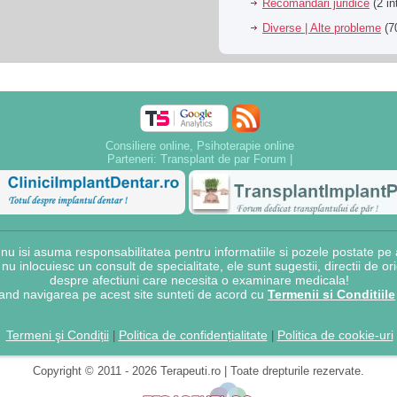
Recomandari juridice
(2 in
Diverse | Alte probleme
(70
Consiliere online, Psihoterapie online
Parteneri:
Transplant de par Forum
|
 isi asuma responsabilitatea pentru informatiile si pozele postate pe a
e nu inlocuiesc un consult de specialitate, ele sunt sugestii, directii de o
despre afectiuni care necesita o examinare medicala!
and navigarea pe acest site sunteti de acord cu
Termenii si Conditiile
Termeni şi Condiții
Politica de confidențialitate
Politica de cookie-uri
|
|
Copyright © 2011 - 2026 Terapeuti.ro | Toate drepturile rezervate.