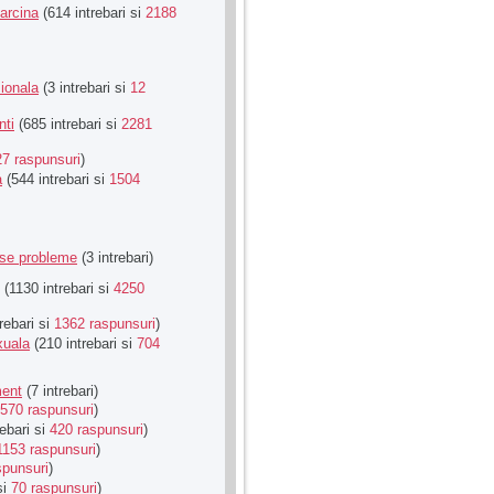
Sarcina
(614 intrebari si
2188
ionala
(3 intrebari si
12
nti
(685 intrebari si
2281
27 raspunsuri
)
a
(544 intrebari si
1504
rse probleme
(3 intrebari)
(1130 intrebari si
4250
rebari si
1362 raspunsuri
)
xuala
(210 intrebari si
704
ment
(7 intrebari)
570 raspunsuri
)
ebari si
420 raspunsuri
)
1153 raspunsuri
)
spunsuri
)
si
70 raspunsuri
)