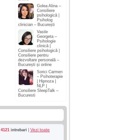
Golea Alina –
Consiliere
psihologică |
Psiholog
clinician – București
Vasile
Georgeta –
Psihologie
clinică |
Consiliere psihologică |
Consiliere pentru
dezvoltare personală –
București și online
Sorici Carmen
– Psihoterapie
| Hipnoza |
NLP |
Consiliere SleepTalk –
Bucuresti
Vezi toate
u
4121
intrebari
|