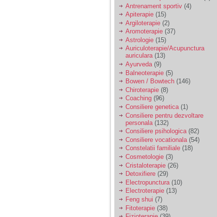
vreau sa stiu daca am
Antrenament sportiv
(4)
nevoie de un psiholog
Apiterapie
(15)
sau psihiatru.
Argiloterapie
(2)
Aromoterapie
(37)
Astrologie
(15)
Sunt casatorita, am
Auriculoterapie/Acupunctura
31 de ani si un copil in
auriculara
(13)
varsta de 2 ani care
mi-e lumina ochilor.
Ayurveda
(9)
De ceva timp simt ca
Balneoterapie
(5)
mi s-a adunat
Bowen / Bowtech
(146)
oboseala, o oboseala
Chiroterapie
(8)
cronica de care nu pot
Coaching
(96)
scapa si simt ca din
Consiliere genetica
(1)
cauza ei nu pot
controla nervii si
Consiliere pentru dezvoltare
cateodata are copilul
personala
(132)
de suferit.
Consiliere psihologica
(82)
Consiliere vocationala
(54)
Constelatii familiale
(18)
Am o bariera peste
Cosmetologie
(3)
care nu pot trece:
Cristaloterapie
(26)
prietena mea a ramas
Detoxifiere
(29)
insarcinata cu o fata.
Electropunctura
(10)
Am fost de comun
Electroterapie
(13)
acord sa facem un
copil, cu gandul ca e
Feng shui
(7)
baiat.
Fitoterapie
(38)
Fizioterapie
(39)