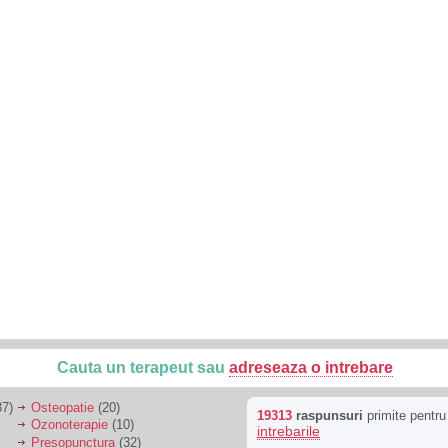
Cauta un terapeut sau
adreseaza o intrebare
7)
Osteopatie
(20)
19313
raspunsuri
primite pentr
Ozonoterapie
(10)
intrebarile
Presopunctura
(32)