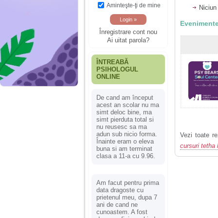
Aminteşte-ţi de mine
Niciun
Evenimente
Înregistrare cont nou
Ai uitat parola?
ÎNTREABĂ
PSIHOLOGUL
ONLINE
De cand am început
acest an scolar nu ma
simt deloc bine, ma
simt pierduta total si
nu reusesc sa ma
adun sub nicio forma.
Vezi toate re
Înainte eram o eleva
cursuri tetha
buna si am terminat
clasa a 11-a cu 9.96.
Am facut pentru prima
data dragoste cu
prietenul meu, dupa 7
ani de cand ne
cunoastem. A fost