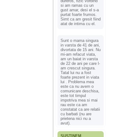
dureros, fizic vorbind
si am ramas cu un
gust amar, desi el s-a
purtat foarte frumos.
Simt ca am gresit fiind
atat de intima cu el.
Sunt o mama singura
in varsta de 41 de ani,
divortata de 15 ani. Nu
mi-am refacut viata,
am un baiat in varsta
de 22 de ani pe care l-
am crescut singura.
Tatal lui nu a fost
foarte prezent in viata
lui . Problema mea
este ca nu avem o
comunicare deschisa,
este tot timpul
impotriva mea si mai
rau este ca am
constatat ca are relatii
cu barbati (nu are
prietena nici nu a
avut).
SUSȚINEM