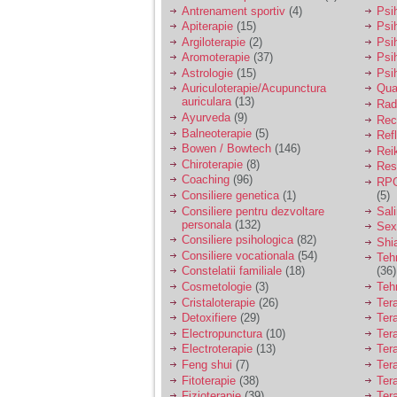
vreau sa stiu daca am
Antrenament sportiv
(4)
Psih
nevoie de un psiholog
Apiterapie
(15)
Psi
sau psihiatru.
Argiloterapie
(2)
Psi
Aromoterapie
(37)
Psi
Astrologie
(15)
Psi
Sunt casatorita, am
Auriculoterapie/Acupunctura
Qua
31 de ani si un copil in
auriculara
(13)
varsta de 2 ani care
Radi
mi-e lumina ochilor.
Ayurveda
(9)
Rec
De ceva timp simt ca
Balneoterapie
(5)
Ref
mi s-a adunat
Bowen / Bowtech
(146)
Rei
oboseala, o oboseala
Chiroterapie
(8)
Resp
cronica de care nu pot
Coaching
(96)
RPG
scapa si simt ca din
Consiliere genetica
(1)
(5)
cauza ei nu pot
controla nervii si
Consiliere pentru dezvoltare
Sal
cateodata are copilul
personala
(132)
Sex
de suferit.
Consiliere psihologica
(82)
Shi
Consiliere vocationala
(54)
Teh
Constelatii familiale
(18)
(36)
Am o bariera peste
Cosmetologie
(3)
Teh
care nu pot trece:
Cristaloterapie
(26)
Ter
prietena mea a ramas
Detoxifiere
(29)
Ter
insarcinata cu o fata.
Electropunctura
(10)
Ter
Am fost de comun
Electroterapie
(13)
Ter
acord sa facem un
copil, cu gandul ca e
Feng shui
(7)
Tera
baiat.
Fitoterapie
(38)
Ter
Fizioterapie
(39)
Ter