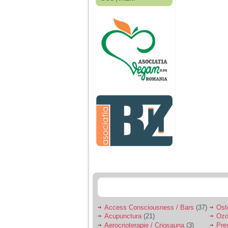
Fiica mea s-a nascut
cand eu aveam 17
ani, privind in urma
realizez cat de multe
greseli am facut in
educatia si cresterea
ei, am fost o mama
egoista, preocupata
de implinirea
profesionala, cand ea
era mica am neglijat-
o, ba chiar am fost si
agresiva, orice
greseala era taxata cu
o palma sau pedepse.
De 4 ani am o relatie
serioasa cu un barbat
in varsta de 32 de ani,
iar de aproximativ un
an jumate a inceput
sa se manifeste o
situatie care pe mine
ma deranjeaza.
Access Consciousness / Bars
(37)
Ost
Acupunctura
(21)
Ozo
Ma aflu aici pentru ca
Aerocrioterapie / Criosauna
(3)
Pre