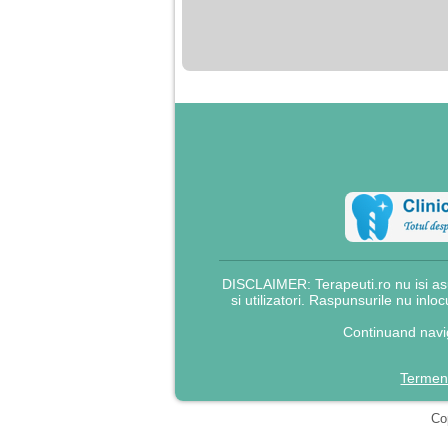
nimanui nu ii pasa de
mine. Din cauza asta
am inceput sa beau
alcool si am inceput
sa ma culc cu barbati
pentru bani.
DISCLAIMER: Terapeuti.ro nu isi asu
si utilizatori. Raspunsurile nu inlo
Continuand navig
Termeni
Cop