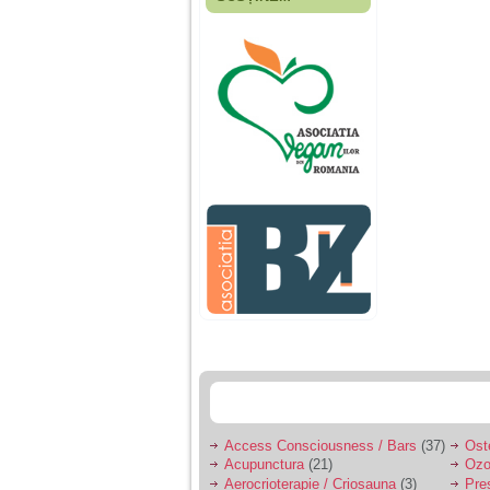
Fiica mea s-a nascut
cand eu aveam 17
ani, privind in urma
realizez cat de multe
greseli am facut in
educatia si cresterea
ei, am fost o mama
egoista, preocupata
de implinirea
profesionala, cand ea
era mica am neglijat-
o, ba chiar am fost si
agresiva, orice
greseala era taxata cu
o palma sau pedepse.
De 4 ani am o relatie
serioasa cu un barbat
in varsta de 32 de ani,
iar de aproximativ un
an jumate a inceput
sa se manifeste o
situatie care pe mine
ma deranjeaza.
Access Consciousness / Bars
(37)
Ost
Acupunctura
(21)
Ozo
Ma aflu aici pentru ca
Aerocrioterapie / Criosauna
(3)
Pre