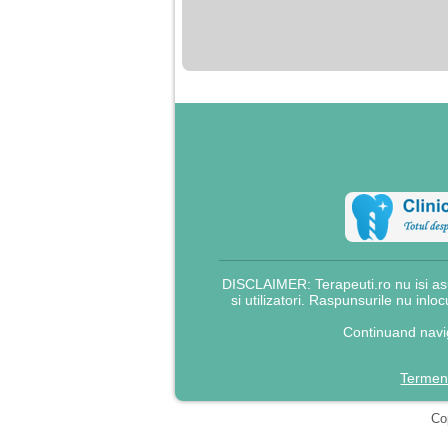
nimanui nu ii pasa de
mine. Din cauza asta
am inceput sa beau
alcool si am inceput
sa ma culc cu barbati
pentru bani.
DISCLAIMER: Terapeuti.ro nu isi asu
si utilizatori. Raspunsurile nu inlo
Continuand navig
Termeni
Cop