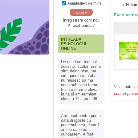
Aminteşte-ţi de mine
Niciun
Evenimente
Înregistrare cont nou
Ai uitat parola?
ÎNTREABĂ
PSIHOLOGUL
ONLINE
De cand am început
acest an scolar nu ma
simt deloc bine, ma
simt pierduta total si
nu reusesc sa ma
adun sub nicio forma.
Vezi toate re
Înainte eram o eleva
cursuri proce
buna si am terminat
clasa a 11-a cu 9.96.
Am facut pentru prima
data dragoste cu
prietenul meu, dupa 7
ani de cand ne
cunoastem. A fost