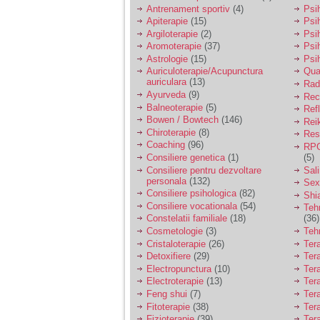
vreau sa stiu daca am
Antrenament sportiv
(4)
Psih
nevoie de un psiholog
Apiterapie
(15)
Psi
sau psihiatru.
Argiloterapie
(2)
Psi
Aromoterapie
(37)
Psi
Astrologie
(15)
Psi
Sunt casatorita, am
Auriculoterapie/Acupunctura
Qua
31 de ani si un copil in
auriculara
(13)
varsta de 2 ani care
Radi
mi-e lumina ochilor.
Ayurveda
(9)
Rec
De ceva timp simt ca
Balneoterapie
(5)
Ref
mi s-a adunat
Bowen / Bowtech
(146)
Rei
oboseala, o oboseala
Chiroterapie
(8)
Resp
cronica de care nu pot
Coaching
(96)
RPG
scapa si simt ca din
Consiliere genetica
(1)
(5)
cauza ei nu pot
controla nervii si
Consiliere pentru dezvoltare
Sal
cateodata are copilul
personala
(132)
Sex
de suferit.
Consiliere psihologica
(82)
Shi
Consiliere vocationala
(54)
Teh
Constelatii familiale
(18)
(36)
Am o bariera peste
Cosmetologie
(3)
Teh
care nu pot trece:
Cristaloterapie
(26)
Ter
prietena mea a ramas
Detoxifiere
(29)
Ter
insarcinata cu o fata.
Electropunctura
(10)
Ter
Am fost de comun
Electroterapie
(13)
Ter
acord sa facem un
copil, cu gandul ca e
Feng shui
(7)
Tera
baiat.
Fitoterapie
(38)
Ter
Fizioterapie
(39)
Ter