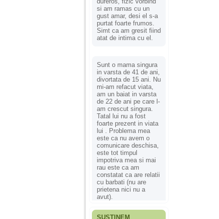
dureros, fizic vorbind
si am ramas cu un
gust amar, desi el s-a
purtat foarte frumos.
Simt ca am gresit fiind
atat de intima cu el.
Sunt o mama singura
in varsta de 41 de ani,
divortata de 15 ani. Nu
mi-am refacut viata,
am un baiat in varsta
de 22 de ani pe care l-
am crescut singura.
Tatal lui nu a fost
foarte prezent in viata
lui . Problema mea
este ca nu avem o
comunicare deschisa,
este tot timpul
impotriva mea si mai
rau este ca am
constatat ca are relatii
cu barbati (nu are
prietena nici nu a
avut).
SUSȚINEM