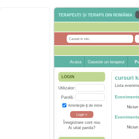
TERAPEUȚI ȘI TERAPII DIN ROMÂNIA
Acasa
Gaseste un terapeut
Pu
LOGIN
cursuri k
Lista evenime
Utilizator:
Evenimente
Parolă:
Aminteşte-ţi de mine
Niciun
Evenimente
Înregistrare cont nou
Niciun
Ai uitat parola?