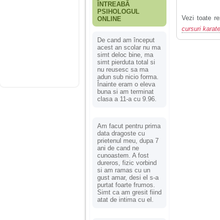
ÎNTREABĂ
PSIHOLOGUL
Vezi toate re
ONLINE
cursuri karat
De cand am început
acest an scolar nu ma
simt deloc bine, ma
simt pierduta total si
nu reusesc sa ma
adun sub nicio forma.
Înainte eram o eleva
buna si am terminat
clasa a 11-a cu 9.96.
Am facut pentru prima
data dragoste cu
prietenul meu, dupa 7
ani de cand ne
cunoastem. A fost
dureros, fizic vorbind
si am ramas cu un
gust amar, desi el s-a
purtat foarte frumos.
Simt ca am gresit fiind
atat de intima cu el.