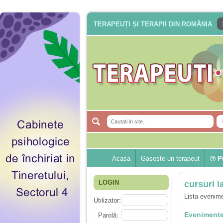
TERAPEUȚI ȘI TERAPII DIN ROMÂNIA
Acasa
Gaseste un terapeut
Pu
LOGIN
cursuri i
Lista evenime
Utilizator:
Evenimente
Parolă: