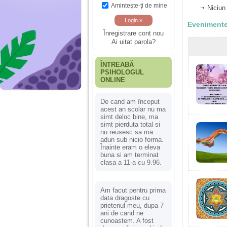
Aminteşte-ţi de mine
Niciun
Evenimente
Înregistrare cont nou
Ai uitat parola?
ÎNTREABĂ
PSIHOLOGUL
ONLINE
De cand am început
acest an scolar nu ma
simt deloc bine, ma
simt pierduta total si
nu reusesc sa ma
adun sub nicio forma.
Înainte eram o eleva
buna si am terminat
clasa a 11-a cu 9.96.
Am facut pentru prima
data dragoste cu
prietenul meu, dupa 7
ani de cand ne
cunoastem. A fost