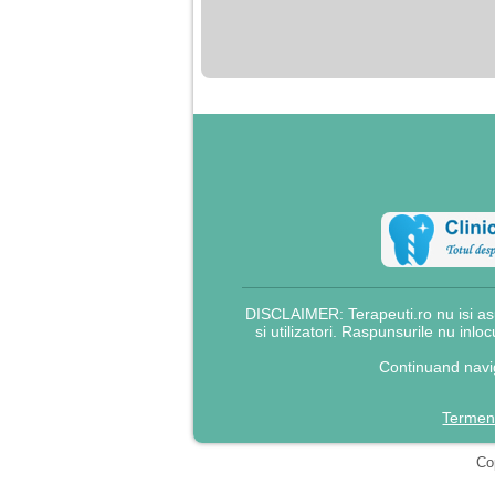
nimanui nu ii pasa de
mine. Din cauza asta
am inceput sa beau
alcool si am inceput
sa ma culc cu barbati
pentru bani.
DISCLAIMER: Terapeuti.ro nu isi asu
si utilizatori. Raspunsurile nu inlo
Continuand navig
Termeni
Cop