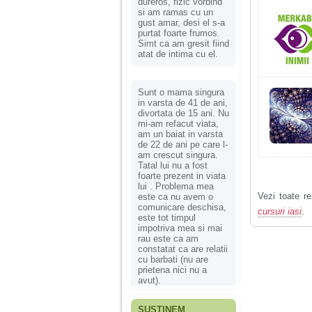
dureros, fizic vorbind
si am ramas cu un
gust amar, desi el s-a
purtat foarte frumos.
Simt ca am gresit fiind
atat de intima cu el.
Sunt o mama singura
in varsta de 41 de ani,
divortata de 15 ani. Nu
mi-am refacut viata,
am un baiat in varsta
de 22 de ani pe care l-
am crescut singura.
Tatal lui nu a fost
foarte prezent in viata
lui . Problema mea
Vezi toate re
este ca nu avem o
comunicare deschisa,
cursuri iasi
.
este tot timpul
impotriva mea si mai
rau este ca am
constatat ca are relatii
cu barbati (nu are
prietena nici nu a
avut).
SUSȚINEM