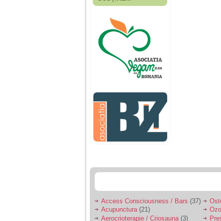
Fiica mea s-a nascut
cand eu aveam 17
ani, privind in urma
realizez cat de multe
greseli am facut in
educatia si cresterea
ei, am fost o mama
egoista, preocupata
de implinirea
profesionala, cand ea
era mica am neglijat-
o, ba chiar am fost si
agresiva, orice
greseala era taxata cu
o palma sau pedepse.
De 4 ani am o relatie
serioasa cu un barbat
in varsta de 32 de ani,
iar de aproximativ un
an jumate a inceput
sa se manifeste o
situatie care pe mine
ma deranjeaza.
Access Consciousness / Bars
(37)
Ost
Acupunctura
(21)
Ozo
Ma aflu aici pentru ca
Aerocrioterapie / Criosauna
(3)
Pre