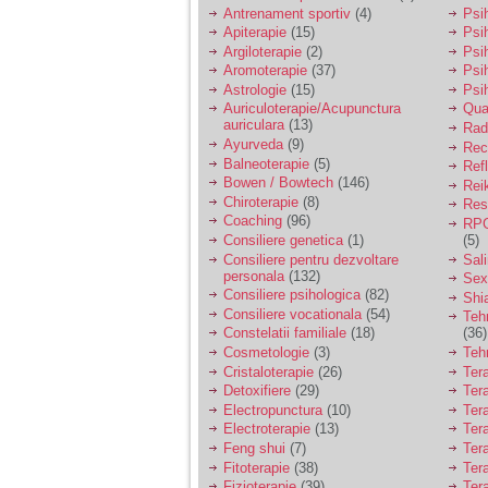
vreau sa stiu daca am
Antrenament sportiv
(4)
Psih
nevoie de un psiholog
Apiterapie
(15)
Psi
sau psihiatru.
Argiloterapie
(2)
Psi
Aromoterapie
(37)
Psi
Astrologie
(15)
Psi
Sunt casatorita, am
Auriculoterapie/Acupunctura
Qua
31 de ani si un copil in
auriculara
(13)
varsta de 2 ani care
Radi
mi-e lumina ochilor.
Ayurveda
(9)
Rec
De ceva timp simt ca
Balneoterapie
(5)
Ref
mi s-a adunat
Bowen / Bowtech
(146)
Rei
oboseala, o oboseala
Chiroterapie
(8)
Resp
cronica de care nu pot
Coaching
(96)
RPG
scapa si simt ca din
Consiliere genetica
(1)
(5)
cauza ei nu pot
controla nervii si
Consiliere pentru dezvoltare
Sal
cateodata are copilul
personala
(132)
Sex
de suferit.
Consiliere psihologica
(82)
Shi
Consiliere vocationala
(54)
Teh
Constelatii familiale
(18)
(36)
Am o bariera peste
Cosmetologie
(3)
Teh
care nu pot trece:
Cristaloterapie
(26)
Ter
prietena mea a ramas
Detoxifiere
(29)
Ter
insarcinata cu o fata.
Electropunctura
(10)
Ter
Am fost de comun
Electroterapie
(13)
Ter
acord sa facem un
copil, cu gandul ca e
Feng shui
(7)
Tera
baiat.
Fitoterapie
(38)
Ter
Fizioterapie
(39)
Ter