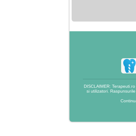
nimanui nu ii pasa de
mine. Din cauza asta
am inceput sa beau
alcool si am inceput
sa ma culc cu barbati
pentru bani.
DISCLAIMER: Terapeuti.ro nu
si utilizatori. Raspunsuril
Continu