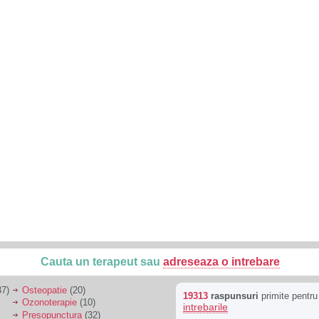
Cauta un terapeut sau
adreseaza o intrebare
7)
Osteopatie
(20)
19313
raspunsuri
primite pentr
Ozonoterapie
(10)
intrebarile
Presopunctura
(32)