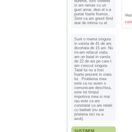
dureros, fizic vorbind
si am ramas cu un
gust amar, desi el s-a
purtat foarte frumos.
Vezi
Simt ca am gresit fiind
curs
atat de intima cu el.
Sunt o mama singura
in varsta de 41 de ani,
divortata de 15 ani. Nu
mi-am refacut viata,
am un baiat in varsta
de 22 de ani pe care l-
am crescut singura.
Tatal lui nu a fost
foarte prezent in viata
lui . Problema mea
este ca nu avem o
comunicare deschisa,
este tot timpul
impotriva mea si mai
rau este ca am
constatat ca are relatii
cu barbati (nu are
prietena nici nu a
avut).
SUSȚINEM