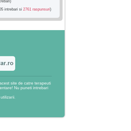
trebari)
5 intrebari si
2761 raspunsuri
)
cest site de catre terapeuti
rientare! Nu puneti intrebari
utilizarii.