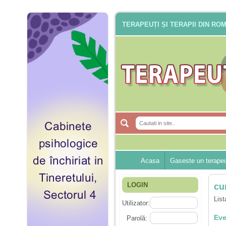
TERAPEUȚI ȘI TERAPII DIN RO
Acasa
Gaseste un terape
LOGIN
cu
List
Utilizator:
Eve
Parolă: