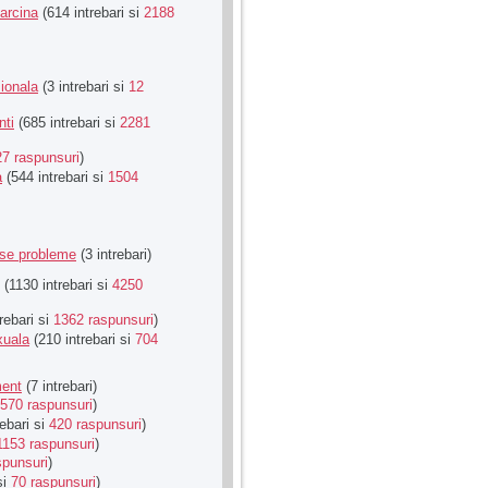
Sarcina
(614 intrebari si
2188
ionala
(3 intrebari si
12
nti
(685 intrebari si
2281
27 raspunsuri
)
a
(544 intrebari si
1504
rse probleme
(3 intrebari)
(1130 intrebari si
4250
rebari si
1362 raspunsuri
)
xuala
(210 intrebari si
704
ment
(7 intrebari)
570 raspunsuri
)
ebari si
420 raspunsuri
)
1153 raspunsuri
)
spunsuri
)
si
70 raspunsuri
)