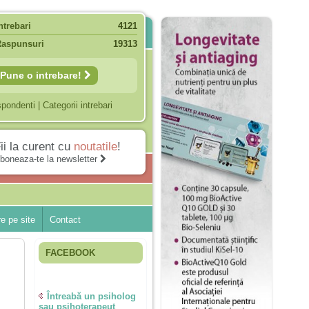
ntrebari
4121
Raspunsuri
19313
Pune o intrebare!
spondenti
|
Categorii intrebari
ii la curent cu
noutatile
!
boneaza-te la newsletter
e pe site
Contact
FACEBOOK
Întreabă un psiholog
sau psihoterapeut