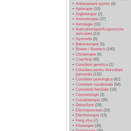
vreau sa stiu daca am
Antrenament sportiv
(4)
nevoie de un psiholog
Apiterapie
(15)
sau psihiatru.
Argiloterapie
(2)
Aromoterapie
(37)
Astrologie
(15)
Sunt casatorita, am
Auriculoterapie/Acupunctura
31 de ani si un copil in
auriculara
(13)
varsta de 2 ani care
mi-e lumina ochilor.
Ayurveda
(9)
De ceva timp simt ca
Balneoterapie
(5)
mi s-a adunat
Bowen / Bowtech
(146)
oboseala, o oboseala
Chiroterapie
(8)
cronica de care nu pot
Coaching
(96)
scapa si simt ca din
Consiliere genetica
(1)
cauza ei nu pot
controla nervii si
Consiliere pentru dezvoltare
cateodata are copilul
personala
(132)
de suferit.
Consiliere psihologica
(82)
Consiliere vocationala
(54)
Constelatii familiale
(18)
Am o bariera peste
Cosmetologie
(3)
care nu pot trece:
Cristaloterapie
(26)
prietena mea a ramas
Detoxifiere
(29)
insarcinata cu o fata.
Electropunctura
(10)
Am fost de comun
Electroterapie
(13)
acord sa facem un
copil, cu gandul ca e
Feng shui
(7)
baiat.
Fitoterapie
(38)
Fizioterapie
(39)