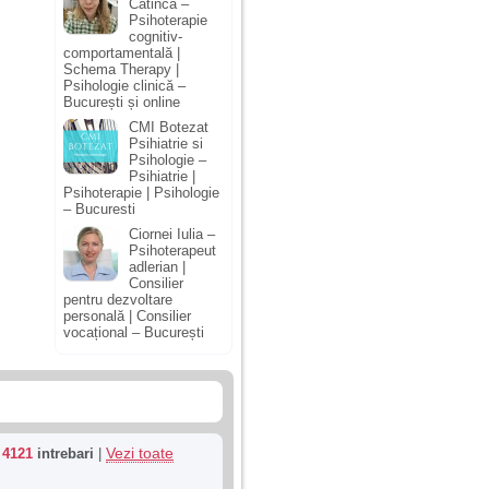
Catinca –
Psihoterapie
cognitiv-
comportamentală |
Schema Therapy |
Psihologie clinică –
București și online
CMI Botezat
Psihiatrie si
Psihologie –
Psihiatrie |
Psihoterapie | Psihologie
– Bucuresti
Ciornei Iulia –
Psihoterapeut
adlerian |
Consilier
pentru dezvoltare
personală | Consilier
vocațional – București
Vezi toate
u
4121
intrebari
|