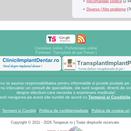
Recomandari juridice
(2 in
Diverse | Alte probleme
(70
Consiliere online, Psihoterapie online
Parteneri:
Transplant de par Forum
|
 isi asuma responsabilitatea pentru informatiile si pozele postate pe a
e nu inlocuiesc un consult de specialitate, ele sunt sugestii, directii de o
despre afectiuni care necesita o examinare medicala!
and navigarea pe acest site sunteti de acord cu
Termenii si Conditiile
Termeni şi Condiții
Politica de confidențialitate
Politica de cookie-uri
|
|
Copyright © 2011 - 2026 Terapeuti.ro | Toate drepturile rezervate.