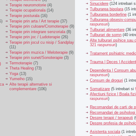
Sinucidere
(124 intrebari 
Terapie neuromotorie
(4)
Tulburarea bipolara
(15 int
Terapie ocupationala
(14)
Tulburarea borderline
(1 in
Terapie posturala
(16)
Tulburarea obsesiv-compu
6)
Terapie prin arta / Art terapie
(37)
raspunsuri
)
Terapie prin culoare/Cromoterapie
(9)
Tulburari alimentare
(36 in
Terapie prin integrare senzoriala
(8)
Tulburari de somn
(40 intr
Terapie prin joc / Ludoterapie
(26)
Alte tulburari psihice sa
Terapie prin jocul cu nisip / Sandplay
321 raspunsuri
)
(11)
Terapie prin muzica / Meloterapie
(9)
Tratament psihiatric med
Terapie prin sunet/Sonoterapie
(3)
Trauma | Deces | Acciden
Termoterapie
(7)
)
Theta Healing
(73)
Dependenta | Consum abu
Yoga
(13)
raspunsuri
)
Yumeiho
(15)
Consum de droguri
(1 intr
ica
Alte terapii alternative si
Somatizare
(5 intrebari si
complementare
(106)
Afectiuni fizice | Boala fiz
raspunsuri
)
Recomandari de carti de p
Recomandari de psihologi 
Despre terapii / terapeuti
(
Despre profesia de psiholo
Asistenta sociala
(1 intreb