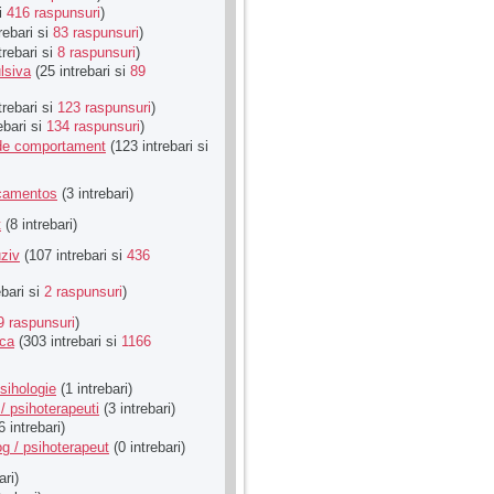
si
416 raspunsuri
)
rebari si
83 raspunsuri
)
trebari si
8 raspunsuri
)
lsiva
(25 intrebari si
89
trebari si
123 raspunsuri
)
ebari si
134 raspunsuri
)
u de comportament
(123 intrebari si
icamentos
(3 intrebari)
t
(8 intrebari)
ziv
(107 intrebari si
436
ebari si
2 raspunsuri
)
9 raspunsuri
)
ica
(303 intrebari si
1166
sihologie
(1 intrebari)
/ psihoterapeuti
(3 intrebari)
6 intrebari)
g / psihoterapeut
(0 intrebari)
ari)