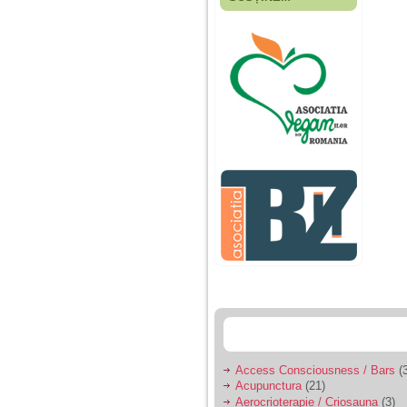
Fiica mea s-a nascut
cand eu aveam 17
ani, privind in urma
realizez cat de multe
greseli am facut in
educatia si cresterea
ei, am fost o mama
egoista, preocupata
de implinirea
profesionala, cand ea
era mica am neglijat-
o, ba chiar am fost si
agresiva, orice
greseala era taxata cu
o palma sau pedepse.
De 4 ani am o relatie
serioasa cu un barbat
in varsta de 32 de ani,
iar de aproximativ un
an jumate a inceput
sa se manifeste o
situatie care pe mine
ma deranjeaza.
Access Consciousness / Bars
(3
Acupunctura
(21)
Ma aflu aici pentru ca
Aerocrioterapie / Criosauna
(3)