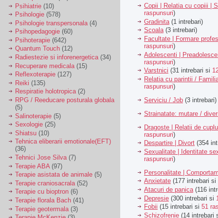
Copii | Relatia cu copiii | 
Psihiatrie
(10)
raspunsuri
)
Psihologie
(578)
Gradinita
(1 intrebari)
Psihologie transpersonala
(4)
Scoala
(3 intrebari)
Psihopedagogie
(60)
Facultate | Formare profes
Psihoterapie
(642)
raspunsuri
)
Quantum Touch
(12)
Adolescenti | Preadolesce
Radiestezie si inforenergetica
(34)
raspunsuri
)
Recuperare medicala
(15)
Varstnici
(31 intrebari si
1
Reflexoterapie
(127)
Relatia cu parintii / Famili
Reiki
(135)
raspunsuri
)
Respiratie holotropica
(2)
Serviciu / Job
(3 intrebari)
RPG / Reeducare posturala globala
(5)
Strainatate: mutare / dive
Salinoterapie
(5)
Sexologie
(25)
Dragoste | Relatii de cuplu
Shiatsu
(10)
raspunsuri
)
Tehnica eliberarii emotionale(EFT)
Despartire | Divort
(354 int
(36)
Sexualitate | Identitate se
Tehnici Jose Silva
(7)
raspunsuri
)
Terapie ABA
(97)
Personalitate | Comporta
Terapie asistata de animale
(5)
Anxietate
(177 intrebari si
Terapie craniosacrala
(52)
Atacuri de panica
(116 intr
Terapie cu bioptron
(6)
Depresie
(300 intrebari si
Terapie florala Bach
(41)
Fobii
(15 intrebari si
51 ra
Terapie geotermala
(3)
Schizofrenie
(14 intrebari 
Terapie McKenzie
(3)