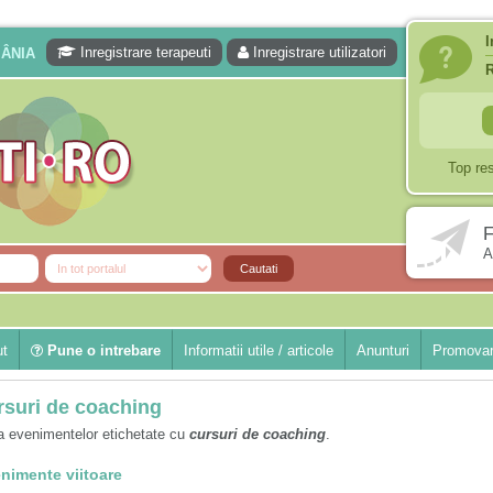
I
Inregistrare terapeuti
Inregistrare utilizatori
MÂNIA
Top re
F
A
ut
Pune o intrebare
Informatii utile / articole
Anunturi
Promovar
rsuri de coaching
a evenimentelor etichetate cu
cursuri de coaching
.
nimente viitoare