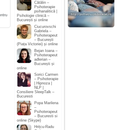
Cătălin –
Psihoterapie
psihanalitică |
entru
Psihologie clinică –
București și online
Ciucurovschi
Gabriela –
Psihoterapeut
– București
(Piața Victoriei) și online
Bejan Ioana –
Psihoterapeut
adlerian –
București și
online
Sorici Carmen
– Psihoterapie
| Hipnoza |
NLP |
Consiliere SleepTalk –
Bucuresti
Popa Marilena
–
Psihoterapeut
– Bucuresti si
online (Skype)
Hrițcu-Radu