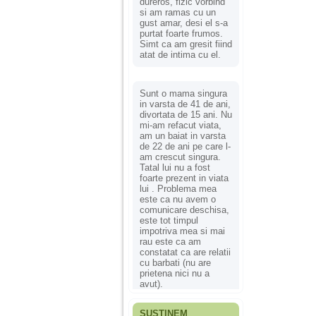
dureros, fizic vorbind
si am ramas cu un
gust amar, desi el s-a
purtat foarte frumos.
Simt ca am gresit fiind
atat de intima cu el.
Sunt o mama singura
in varsta de 41 de ani,
divortata de 15 ani. Nu
mi-am refacut viata,
am un baiat in varsta
de 22 de ani pe care l-
am crescut singura.
Tatal lui nu a fost
foarte prezent in viata
lui . Problema mea
este ca nu avem o
comunicare deschisa,
este tot timpul
impotriva mea si mai
rau este ca am
constatat ca are relatii
cu barbati (nu are
prietena nici nu a
avut).
SUSȚINEM