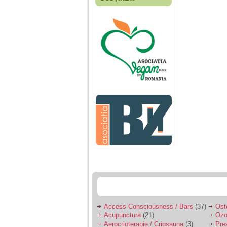
Fiica mea s-a nascut
cand eu aveam 17
ani, privind in urma
realizez cat de multe
greseli am facut in
educatia si cresterea
ei, am fost o mama
egoista, preocupata
de implinirea
profesionala, cand ea
era mica am neglijat-
o, ba chiar am fost si
agresiva, orice
greseala era taxata cu
o palma sau pedepse.
De 4 ani am o relatie
serioasa cu un barbat
in varsta de 32 de ani,
iar de aproximativ un
an jumate a inceput
sa se manifeste o
situatie care pe mine
ma deranjeaza.
Access Consciousness / Bars
(37)
Ost
Acupunctura
(21)
Ozo
Ma aflu aici pentru ca
Aerocrioterapie / Criosauna
(3)
Pre