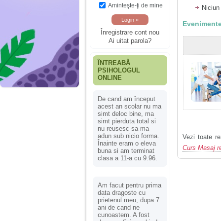
Aminteşte-ţi de mine
Niciun
Evenimente
Înregistrare cont nou
Ai uitat parola?
ÎNTREABĂ
PSIHOLOGUL
ONLINE
De cand am început
acest an scolar nu ma
simt deloc bine, ma
simt pierduta total si
nu reusesc sa ma
adun sub nicio forma.
Vezi toate re
Înainte eram o eleva
Curs Masaj r
buna si am terminat
clasa a 11-a cu 9.96.
Am facut pentru prima
data dragoste cu
prietenul meu, dupa 7
ani de cand ne
cunoastem. A fost