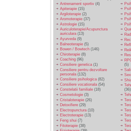
vreau sa stiu daca am
Antrenament sportiv
(4)
Psih
nevoie de un psiholog
Apiterapie
(15)
Psi
sau psihiatru.
Argiloterapie
(2)
Psi
Aromoterapie
(37)
Psi
Astrologie
(15)
Psi
Sunt casatorita, am
Auriculoterapie/Acupunctura
Qua
31 de ani si un copil in
auriculara
(13)
varsta de 2 ani care
Radi
mi-e lumina ochilor.
Ayurveda
(9)
Rec
De ceva timp simt ca
Balneoterapie
(5)
Ref
mi s-a adunat
Bowen / Bowtech
(146)
Rei
oboseala, o oboseala
Chiroterapie
(8)
Resp
cronica de care nu pot
Coaching
(96)
RPG
scapa si simt ca din
Consiliere genetica
(1)
(5)
cauza ei nu pot
controla nervii si
Consiliere pentru dezvoltare
Sal
cateodata are copilul
personala
(132)
Sex
de suferit.
Consiliere psihologica
(82)
Shi
Consiliere vocationala
(54)
Teh
Constelatii familiale
(18)
(36)
Am o bariera peste
Cosmetologie
(3)
Teh
care nu pot trece:
Cristaloterapie
(26)
Ter
prietena mea a ramas
Detoxifiere
(29)
Ter
insarcinata cu o fata.
Electropunctura
(10)
Ter
Am fost de comun
Electroterapie
(13)
Ter
acord sa facem un
copil, cu gandul ca e
Feng shui
(7)
Tera
baiat.
Fitoterapie
(38)
Ter
Fizioterapie
(39)
Ter