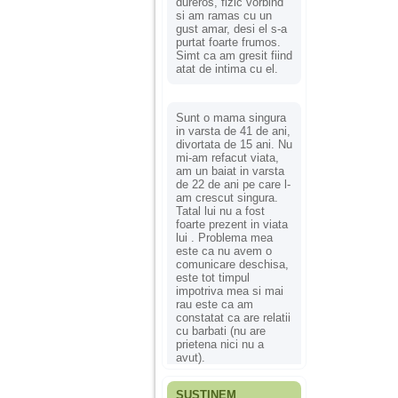
dureros, fizic vorbind
si am ramas cu un
gust amar, desi el s-a
purtat foarte frumos.
Simt ca am gresit fiind
atat de intima cu el.
Sunt o mama singura
in varsta de 41 de ani,
divortata de 15 ani. Nu
mi-am refacut viata,
am un baiat in varsta
de 22 de ani pe care l-
am crescut singura.
Tatal lui nu a fost
foarte prezent in viata
lui . Problema mea
este ca nu avem o
comunicare deschisa,
este tot timpul
impotriva mea si mai
rau este ca am
constatat ca are relatii
cu barbati (nu are
prietena nici nu a
avut).
SUSȚINEM