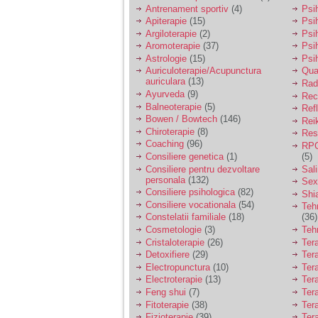
vreau sa stiu daca am
Antrenament sportiv
(4)
Psih
nevoie de un psiholog
Apiterapie
(15)
Psi
sau psihiatru.
Argiloterapie
(2)
Psi
Aromoterapie
(37)
Psi
Astrologie
(15)
Psi
Sunt casatorita, am
Auriculoterapie/Acupunctura
Qua
31 de ani si un copil in
auriculara
(13)
varsta de 2 ani care
Radi
mi-e lumina ochilor.
Ayurveda
(9)
Rec
De ceva timp simt ca
Balneoterapie
(5)
Ref
mi s-a adunat
Bowen / Bowtech
(146)
Rei
oboseala, o oboseala
Chiroterapie
(8)
Resp
cronica de care nu pot
Coaching
(96)
RPG
scapa si simt ca din
Consiliere genetica
(1)
(5)
cauza ei nu pot
controla nervii si
Consiliere pentru dezvoltare
Sal
cateodata are copilul
personala
(132)
Sex
de suferit.
Consiliere psihologica
(82)
Shi
Consiliere vocationala
(54)
Teh
Constelatii familiale
(18)
(36)
Am o bariera peste
Cosmetologie
(3)
Teh
care nu pot trece:
Cristaloterapie
(26)
Ter
prietena mea a ramas
Detoxifiere
(29)
Ter
insarcinata cu o fata.
Electropunctura
(10)
Ter
Am fost de comun
Electroterapie
(13)
Ter
acord sa facem un
copil, cu gandul ca e
Feng shui
(7)
Tera
baiat.
Fitoterapie
(38)
Ter
Fizioterapie
(39)
Ter