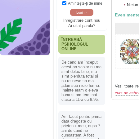
Aminteşte-ţi de mine
Niciun
Evenimente
Înregistrare cont nou
Ai uitat parola?
ÎNTREABĂ
PSIHOLOGUL
ONLINE
De cand am început
acest an scolar nu ma
simt deloc bine, ma
simt pierduta total si
nu reusesc sa ma
adun sub nicio forma.
Vezi toate re
Înainte eram o eleva
curs de astro
buna si am terminat
clasa a 11-a cu 9.96.
Am facut pentru prima
data dragoste cu
prietenul meu, dupa 7
ani de cand ne
cunoastem. A fost