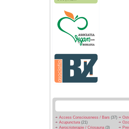
Fiica mea s-a nascut
cand eu aveam 17
ani, privind in urma
realizez cat de multe
greseli am facut in
educatia si cresterea
ei, am fost o mama
egoista, preocupata
de implinirea
profesionala, cand ea
era mica am neglijat-
o, ba chiar am fost si
agresiva, orice
greseala era taxata cu
o palma sau pedepse.
De 4 ani am o relatie
serioasa cu un barbat
in varsta de 32 de ani,
iar de aproximativ un
an jumate a inceput
sa se manifeste o
situatie care pe mine
ma deranjeaza.
Access Consciousness / Bars
(37)
Ost
Acupunctura
(21)
Ozo
Ma aflu aici pentru ca
Aerocrioterapie / Criosauna
(3)
Pre