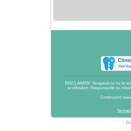
nimanui nu ii pasa de
mine. Din cauza asta
am inceput sa beau
alcool si am inceput
sa ma culc cu barbati
pentru bani.
DISCLAIMER: Terapeuti.ro nu isi asu
si utilizatori. Raspunsurile nu inlo
Continuand navig
Termeni
Cop