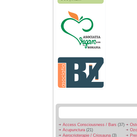
Fiica mea s-a nascut
cand eu aveam 17
ani, privind in urma
realizez cat de multe
greseli am facut in
educatia si cresterea
ei, am fost o mama
egoista, preocupata
de implinirea
profesionala, cand ea
era mica am neglijat-
o, ba chiar am fost si
agresiva, orice
greseala era taxata cu
o palma sau pedepse.
De 4 ani am o relatie
serioasa cu un barbat
in varsta de 32 de ani,
iar de aproximativ un
an jumate a inceput
sa se manifeste o
situatie care pe mine
ma deranjeaza.
Access Consciousness / Bars
(37)
Ost
Acupunctura
(21)
Ozo
Ma aflu aici pentru ca
Aerocrioterapie / Criosauna
(3)
Pre