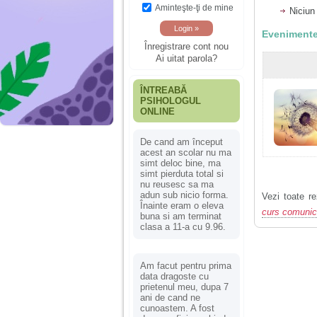
Aminteşte-ţi de mine
Niciun
Evenimente
Înregistrare cont nou
Ai uitat parola?
ÎNTREABĂ
PSIHOLOGUL
ONLINE
De cand am început
acest an scolar nu ma
simt deloc bine, ma
simt pierduta total si
nu reusesc sa ma
adun sub nicio forma.
Vezi toate re
Înainte eram o eleva
curs comunic
buna si am terminat
clasa a 11-a cu 9.96.
Am facut pentru prima
data dragoste cu
prietenul meu, dupa 7
ani de cand ne
cunoastem. A fost