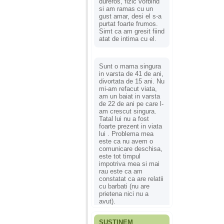
dureros, fizic vorbind
si am ramas cu un
gust amar, desi el s-a
purtat foarte frumos.
Simt ca am gresit fiind
atat de intima cu el.
Sunt o mama singura
in varsta de 41 de ani,
divortata de 15 ani. Nu
mi-am refacut viata,
am un baiat in varsta
de 22 de ani pe care l-
am crescut singura.
Tatal lui nu a fost
foarte prezent in viata
lui . Problema mea
este ca nu avem o
comunicare deschisa,
este tot timpul
impotriva mea si mai
rau este ca am
constatat ca are relatii
cu barbati (nu are
prietena nici nu a
avut).
SUSȚINEM