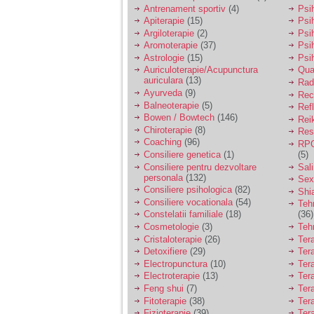
vreau sa stiu daca am
Antrenament sportiv
(4)
Psih
nevoie de un psiholog
Apiterapie
(15)
Psi
sau psihiatru.
Argiloterapie
(2)
Psi
Aromoterapie
(37)
Psi
Astrologie
(15)
Psi
Sunt casatorita, am
Auriculoterapie/Acupunctura
Qua
31 de ani si un copil in
auriculara
(13)
varsta de 2 ani care
Radi
mi-e lumina ochilor.
Ayurveda
(9)
Rec
De ceva timp simt ca
Balneoterapie
(5)
Ref
mi s-a adunat
Bowen / Bowtech
(146)
Rei
oboseala, o oboseala
Chiroterapie
(8)
Resp
cronica de care nu pot
Coaching
(96)
RPG
scapa si simt ca din
Consiliere genetica
(1)
(5)
cauza ei nu pot
controla nervii si
Consiliere pentru dezvoltare
Sal
cateodata are copilul
personala
(132)
Sex
de suferit.
Consiliere psihologica
(82)
Shi
Consiliere vocationala
(54)
Teh
Constelatii familiale
(18)
(36)
Am o bariera peste
Cosmetologie
(3)
Teh
care nu pot trece:
Cristaloterapie
(26)
Ter
prietena mea a ramas
Detoxifiere
(29)
Ter
insarcinata cu o fata.
Electropunctura
(10)
Ter
Am fost de comun
Electroterapie
(13)
Ter
acord sa facem un
copil, cu gandul ca e
Feng shui
(7)
Tera
baiat.
Fitoterapie
(38)
Ter
Fizioterapie
(39)
Ter