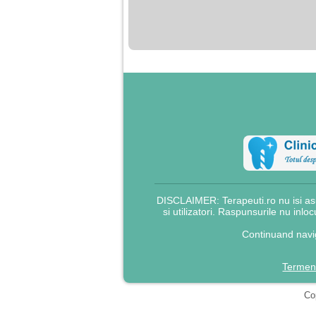
nimanui nu ii pasa de
mine. Din cauza asta
am inceput sa beau
alcool si am inceput
sa ma culc cu barbati
pentru bani.
DISCLAIMER: Terapeuti.ro nu isi asu
si utilizatori. Raspunsurile nu inlo
Continuand navig
Termeni
Cop