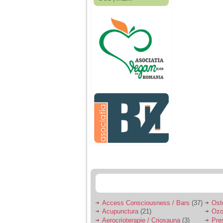
Fiica mea s-a nascut
cand eu aveam 17
ani, privind in urma
realizez cat de multe
greseli am facut in
educatia si cresterea
ei, am fost o mama
egoista, preocupata
de implinirea
profesionala, cand ea
era mica am neglijat-
o, ba chiar am fost si
agresiva, orice
greseala era taxata cu
o palma sau pedepse.
De 4 ani am o relatie
serioasa cu un barbat
in varsta de 32 de ani,
iar de aproximativ un
an jumate a inceput
sa se manifeste o
situatie care pe mine
ma deranjeaza.
Access Consciousness / Bars
(37)
Ost
Acupunctura
(21)
Ozo
Ma aflu aici pentru ca
Aerocrioterapie / Criosauna
(3)
Pre