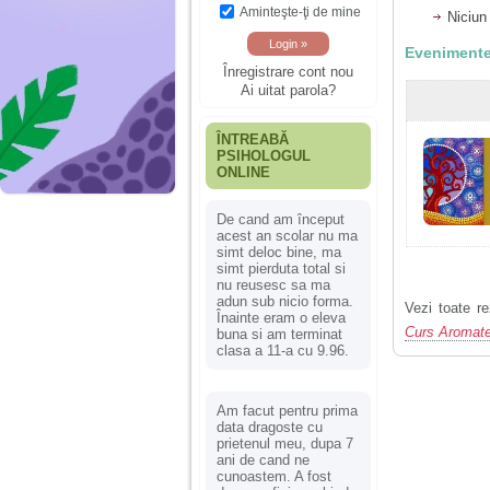
Aminteşte-ţi de mine
Niciun
Evenimente
Înregistrare cont nou
Ai uitat parola?
ÎNTREABĂ
PSIHOLOGUL
ONLINE
De cand am început
acest an scolar nu ma
simt deloc bine, ma
simt pierduta total si
nu reusesc sa ma
adun sub nicio forma.
Vezi toate re
Înainte eram o eleva
Curs Aromate
buna si am terminat
clasa a 11-a cu 9.96.
Am facut pentru prima
data dragoste cu
prietenul meu, dupa 7
ani de cand ne
cunoastem. A fost