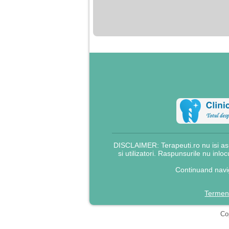
nimanui nu ii pasa de
mine. Din cauza asta
am inceput sa beau
alcool si am inceput
sa ma culc cu barbati
pentru bani.
DISCLAIMER: Terapeuti.ro nu isi asu
si utilizatori. Raspunsurile nu inlo
Continuand navig
Termeni
Cop