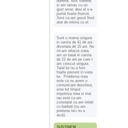
dureros, fizic vorbind
si am ramas cu un
gust amar, desi el s-a
purtat foarte frumos.
Simt ca am gresit fiind
atat de intima cu el.
Sunt o mama singura
in varsta de 41 de ani,
divortata de 15 ani. Nu
mi-am refacut viata,
am un baiat in varsta
de 22 de ani pe care l-
am crescut singura.
Tatal lui nu a fost
foarte prezent in viata
lui . Problema mea
este ca nu avem o
comunicare deschisa,
este tot timpul
impotriva mea si mai
rau este ca am
constatat ca are relatii
cu barbati (nu are
prietena nici nu a
avut).
SUSȚINEM