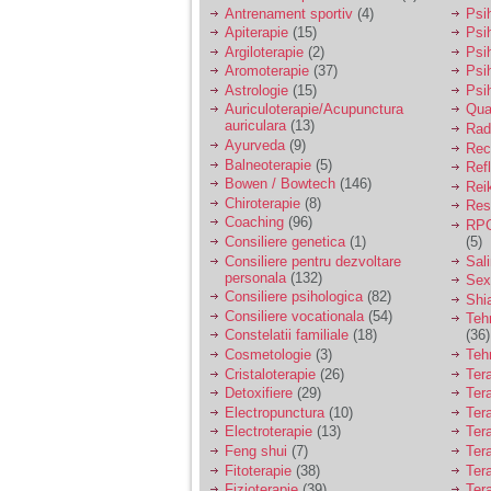
vreau sa stiu daca am
Antrenament sportiv
(4)
Psih
nevoie de un psiholog
Apiterapie
(15)
Psi
sau psihiatru.
Argiloterapie
(2)
Psi
Aromoterapie
(37)
Psi
Astrologie
(15)
Psi
Sunt casatorita, am
Auriculoterapie/Acupunctura
Qua
31 de ani si un copil in
auriculara
(13)
varsta de 2 ani care
Radi
mi-e lumina ochilor.
Ayurveda
(9)
Rec
De ceva timp simt ca
Balneoterapie
(5)
Ref
mi s-a adunat
Bowen / Bowtech
(146)
Rei
oboseala, o oboseala
Chiroterapie
(8)
Resp
cronica de care nu pot
Coaching
(96)
RPG
scapa si simt ca din
Consiliere genetica
(1)
(5)
cauza ei nu pot
controla nervii si
Consiliere pentru dezvoltare
Sal
cateodata are copilul
personala
(132)
Sex
de suferit.
Consiliere psihologica
(82)
Shi
Consiliere vocationala
(54)
Teh
Constelatii familiale
(18)
(36)
Am o bariera peste
Cosmetologie
(3)
Teh
care nu pot trece:
Cristaloterapie
(26)
Ter
prietena mea a ramas
Detoxifiere
(29)
Ter
insarcinata cu o fata.
Electropunctura
(10)
Ter
Am fost de comun
Electroterapie
(13)
Ter
acord sa facem un
copil, cu gandul ca e
Feng shui
(7)
Tera
baiat.
Fitoterapie
(38)
Ter
Fizioterapie
(39)
Ter