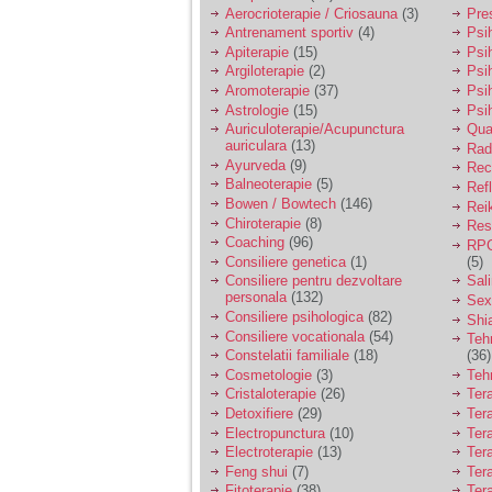
vreau sa stiu daca am
Argiloterapie
(2)
Psi
nevoie de un psiholog
sau psihiatru.
Aromoterapie
(37)
Psi
Astrologie
(15)
Psi
Auriculoterapie/Acupunctura
Qua
auriculara
(13)
Radi
Sunt casatorita, am
Ayurveda
(9)
31 de ani si un copil in
Rec
varsta de 2 ani care
Balneoterapie
(5)
Ref
mi-e lumina ochilor.
Bowen / Bowtech
(146)
Rei
De ceva timp simt ca
Chiroterapie
(8)
Resp
mi s-a adunat
Coaching
(96)
RPG
oboseala, o oboseala
Consiliere genetica
(1)
(5)
cronica de care nu pot
Consiliere pentru dezvoltare
Sal
scapa si simt ca din
personala
(132)
cauza ei nu pot
Sex
controla nervii si
Consiliere psihologica
(82)
Shi
cateodata are copilul
Consiliere vocationala
(54)
Teh
de suferit.
Constelatii familiale
(18)
(36)
Cosmetologie
(3)
Teh
Cristaloterapie
(26)
Ter
Am o bariera peste
Detoxifiere
(29)
Ter
care nu pot trece:
Electropunctura
(10)
Ter
prietena mea a ramas
Electroterapie
(13)
Ter
insarcinata cu o fata.
Feng shui
(7)
Tera
Am fost de comun
acord sa facem un
Fitoterapie
(38)
Ter
copil, cu gandul ca e
Fizioterapie
(39)
Ter
baiat.
Gemoterapie
(12)
Ter