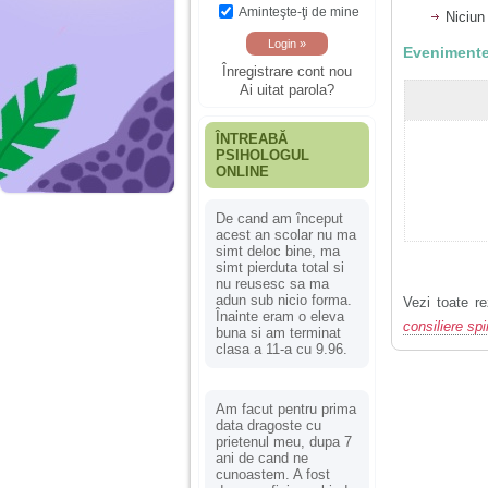
Aminteşte-ţi de mine
Niciun
Evenimente
Înregistrare cont nou
Ai uitat parola?
ÎNTREABĂ
PSIHOLOGUL
ONLINE
De cand am început
acest an scolar nu ma
simt deloc bine, ma
simt pierduta total si
nu reusesc sa ma
adun sub nicio forma.
Vezi toate re
Înainte eram o eleva
consiliere spi
buna si am terminat
clasa a 11-a cu 9.96.
Am facut pentru prima
data dragoste cu
prietenul meu, dupa 7
ani de cand ne
cunoastem. A fost