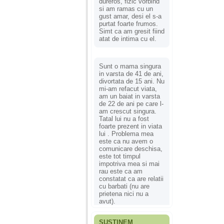
dureros, fizic vorbind
si am ramas cu un
gust amar, desi el s-a
purtat foarte frumos.
Simt ca am gresit fiind
atat de intima cu el.
Sunt o mama singura
in varsta de 41 de ani,
divortata de 15 ani. Nu
mi-am refacut viata,
am un baiat in varsta
de 22 de ani pe care l-
am crescut singura.
Tatal lui nu a fost
foarte prezent in viata
lui . Problema mea
este ca nu avem o
comunicare deschisa,
este tot timpul
impotriva mea si mai
rau este ca am
constatat ca are relatii
cu barbati (nu are
prietena nici nu a
avut).
SUSȚINEM