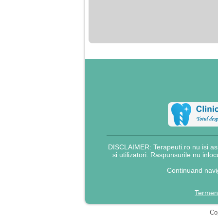
nimanui nu ii pasa de
mine. Din cauza asta
am inceput sa beau
alcool si am inceput
sa ma culc cu barbati
pentru bani.
DISCLAIMER: Terapeuti.ro nu isi asu
si utilizatori. Raspunsurile nu inlo
Continuand navig
Termeni
Cop