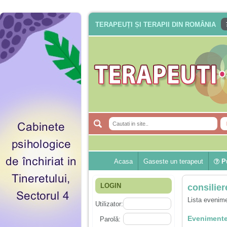
TERAPEUȚI ȘI TERAPII DIN ROMÂNIA
Acasa
Gaseste un terapeut
Pu
LOGIN
consilier
Lista evenime
Utilizator:
Evenimente
Parolă: