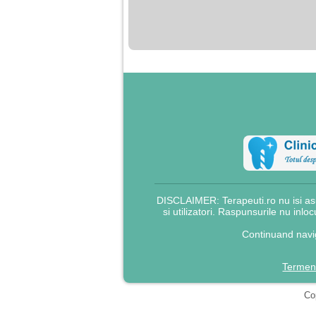
nimanui nu ii pasa de
mine. Din cauza asta
am inceput sa beau
alcool si am inceput
sa ma culc cu barbati
pentru bani.
DISCLAIMER: Terapeuti.ro nu isi asu
si utilizatori. Raspunsurile nu inlo
Continuand navig
Termeni
Cop