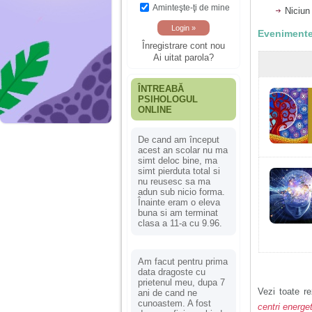
Aminteşte-ţi de mine
Niciun
Evenimente
Înregistrare cont nou
Ai uitat parola?
ÎNTREABĂ
PSIHOLOGUL
ONLINE
De cand am început
acest an scolar nu ma
simt deloc bine, ma
simt pierduta total si
nu reusesc sa ma
adun sub nicio forma.
Înainte eram o eleva
buna si am terminat
clasa a 11-a cu 9.96.
Am facut pentru prima
data dragoste cu
prietenul meu, dupa 7
Vezi toate re
ani de cand ne
cunoastem. A fost
centri energet