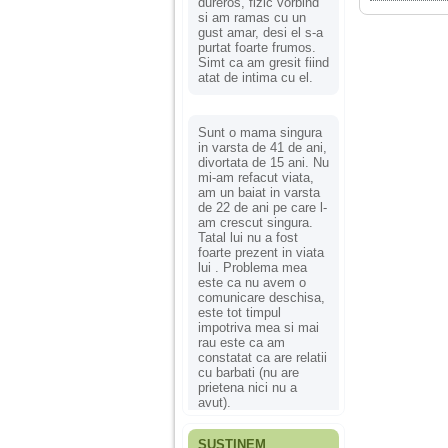
dureros, fizic vorbind
si am ramas cu un
gust amar, desi el s-a
purtat foarte frumos.
Simt ca am gresit fiind
atat de intima cu el.
Sunt o mama singura
in varsta de 41 de ani,
divortata de 15 ani. Nu
mi-am refacut viata,
am un baiat in varsta
de 22 de ani pe care l-
am crescut singura.
Tatal lui nu a fost
foarte prezent in viata
lui . Problema mea
este ca nu avem o
comunicare deschisa,
este tot timpul
impotriva mea si mai
rau este ca am
constatat ca are relatii
cu barbati (nu are
prietena nici nu a
avut).
SUSȚINEM