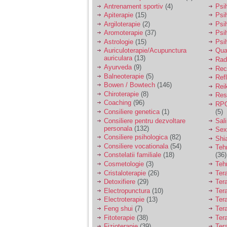
vreau sa stiu daca am
Antrenament sportiv
(4)
Psih
nevoie de un psiholog
Apiterapie
(15)
Psi
sau psihiatru.
Argiloterapie
(2)
Psi
Aromoterapie
(37)
Psi
Astrologie
(15)
Psi
Sunt casatorita, am
Auriculoterapie/Acupunctura
Qua
31 de ani si un copil in
auriculara
(13)
varsta de 2 ani care
Radi
mi-e lumina ochilor.
Ayurveda
(9)
Rec
De ceva timp simt ca
Balneoterapie
(5)
Ref
mi s-a adunat
Bowen / Bowtech
(146)
Rei
oboseala, o oboseala
Chiroterapie
(8)
Resp
cronica de care nu pot
Coaching
(96)
RPG
scapa si simt ca din
Consiliere genetica
(1)
(5)
cauza ei nu pot
controla nervii si
Consiliere pentru dezvoltare
Sal
cateodata are copilul
personala
(132)
Sex
de suferit.
Consiliere psihologica
(82)
Shi
Consiliere vocationala
(54)
Teh
Constelatii familiale
(18)
(36)
Am o bariera peste
Cosmetologie
(3)
Teh
care nu pot trece:
Cristaloterapie
(26)
Ter
prietena mea a ramas
Detoxifiere
(29)
Ter
insarcinata cu o fata.
Electropunctura
(10)
Ter
Am fost de comun
Electroterapie
(13)
Ter
acord sa facem un
copil, cu gandul ca e
Feng shui
(7)
Tera
baiat.
Fitoterapie
(38)
Ter
Fizioterapie
(39)
Ter