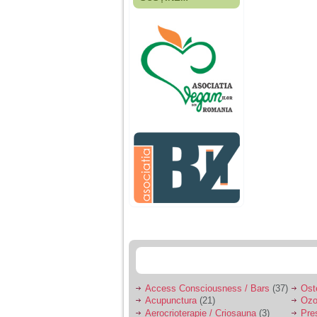
Fiica mea s-a nascut
cand eu aveam 17
ani, privind in urma
realizez cat de multe
greseli am facut in
educatia si cresterea
ei, am fost o mama
egoista, preocupata
de implinirea
profesionala, cand ea
era mica am neglijat-
o, ba chiar am fost si
agresiva, orice
greseala era taxata cu
o palma sau pedepse.
De 4 ani am o relatie
serioasa cu un barbat
in varsta de 32 de ani,
iar de aproximativ un
an jumate a inceput
sa se manifeste o
situatie care pe mine
ma deranjeaza.
Access Consciousness / Bars
(37)
Ost
Acupunctura
(21)
Ozo
Ma aflu aici pentru ca
Aerocrioterapie / Criosauna
(3)
Pre